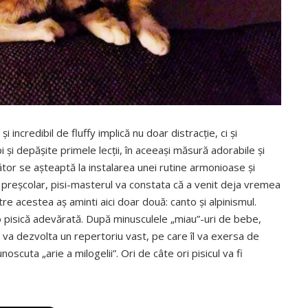
i incredibil de fluffy implică nu doar distracţie, ci şi
 şi depăşite primele lecţii, în aceeaşi măsură adorabile şi
ător se aşteaptă la instalarea unei rutine armonioase şi
 preşcolar, pisi-masterul va constata că a venit deja vremea
intre acestea aş aminti aici doar două: canto şi alpinismul.
o pisică adevărată. După minusculele „miau”-uri de bebe,
ă va dezvolta un repertoriu vast, pe care îl va exersa de
noscuta „arie a milogelii”. Ori de câte ori pisicul va fi