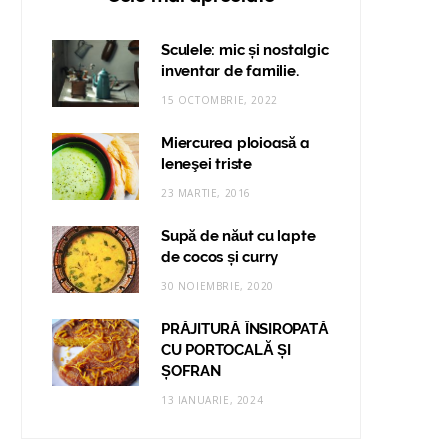
Sculele: mic și nostalgic
inventar de familie.
15 OCTOMBRIE, 2022
Miercurea ploioasă a
leneşei triste
23 MARTIE, 2016
Supă de năut cu lapte
de cocos și curry
30 NOIEMBRIE, 2020
PRĂJITURĂ ÎNSIROPATĂ
CU PORTOCALĂ ȘI
ȘOFRAN
13 IANUARIE, 2024