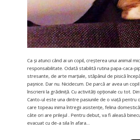
Ca şi atunci când ai un copil, creşterea unui animal mic ş
responsabilitate. Odată stabilită rutina papa-caca-pipi
stresante, de arte marţiale, stăpânul de pisică încep
paşnice. Dar nu. Nicidecum. De parcă ar avea un copil
înscrierii la grădiniţă. Cu activităţi opţionale cu tot. D
Canto-ul este una dintre pasiunile de o viaţă pentru 
care topeau inima întregii asistenţe, felina domestic
câte ori are prilejul . Pentru debut, va fi aleasă binecu
evacuat cu de-a sila în afara…