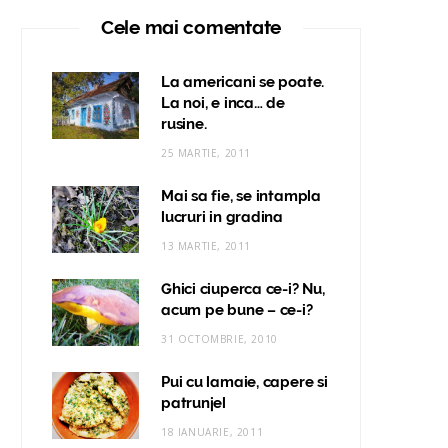
Cele mai comentate
La americani se poate.
La noi, e inca… de
rusine.
25 MARTIE, 2011
Mai sa fie, se intampla
lucruri in gradina
13 MARTIE, 2011
Ghici ciuperca ce-i? Nu,
acum pe bune – ce-i?
31 OCTOMBRIE, 2010
Pui cu lamaie, capere si
patrunjel
18 IANUARIE, 2011