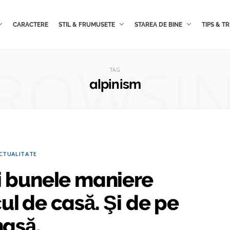
CARACTERE
STIL & FRUMUSETE
STAREA DE BINE
TIPS & TR
ROWSI
TAG
alpinism
CTUALITATE
i bunele maniere
ul de casă. Şi de pe
asă.