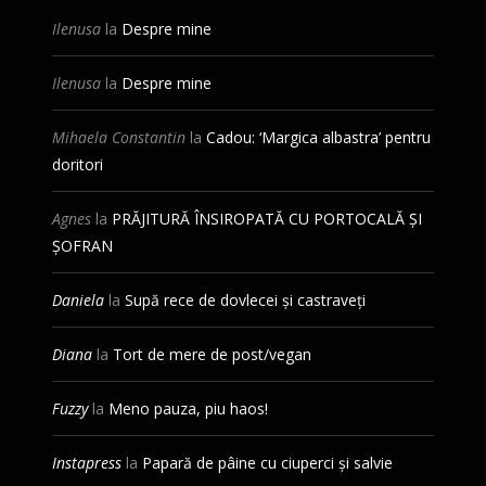
Ilenusa
la
Despre mine
Ilenusa
la
Despre mine
Mihaela Constantin
la
Cadou: ‘Margica albastra’ pentru
doritori
Agnes
la
PRĂJITURĂ ÎNSIROPATĂ CU PORTOCALĂ ȘI
ȘOFRAN
Daniela
la
Supă rece de dovlecei și castraveți
Diana
la
Tort de mere de post/vegan
Fuzzy
la
Meno pauza, piu haos!
Instapress
la
Papară de pâine cu ciuperci și salvie