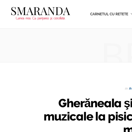
CARNETUL CU RETETE
B
in
A
Gherăneala ş
muzicale la pisic
m