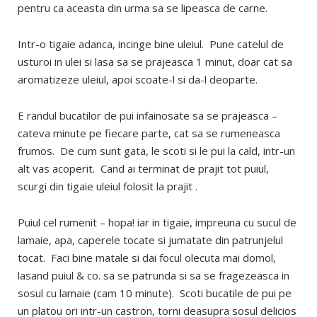
pentru ca aceasta din urma sa se lipeasca de carne.
Intr-o tigaie adanca, incinge bine uleiul. Pune catelul de
usturoi in ulei si lasa sa se prajeasca 1 minut, doar cat sa
aromatizeze uleiul, apoi scoate-l si da-l deoparte.
E randul bucatilor de pui infainosate sa se prajeasca –
cateva minute pe fiecare parte, cat sa se rumeneasca
frumos. De cum sunt gata, le scoti si le pui la cald, intr-un
alt vas acoperit. Cand ai terminat de prajit tot puiul,
scurgi din tigaie uleiul folosit la prajit .
Puiul cel rumenit – hopa! iar in tigaie, impreuna cu sucul de
lamaie, apa, caperele tocate si jumatate din patrunjelul
tocat. Faci bine matale si dai focul olecuta mai domol,
lasand puiul & co. sa se patrunda si sa se fragezeasca in
sosul cu lamaie (cam 10 minute). Scoti bucatile de pui pe
un platou ori intr-un castron, torni deasupra sosul delicios