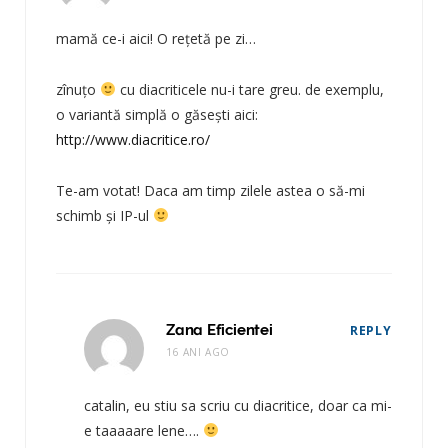
mamă ce-i aici! O reţetă pe zi…
zînuţo
cu diacriticele nu-i tare greu. de exemplu,
o variantă simplă o găseşti aici:
http://www.diacritice.ro/
Te-am votat! Daca am timp zilele astea o să-mi
schimb şi IP-ul
Zana Eficientei
REPLY
16 ANI AGO
catalin, eu stiu sa scriu cu diacritice, doar ca mi-
e taaaaare lene….