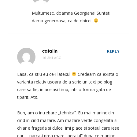
Multumesc, doamna Georgiana! Sunteti
dama generoasa, ca de obicei.
catalin
REPLY
16 ANI AGO
Lasa, ca stiu eu ce-i latexul
Credeam ca exista o
varianta relativ usoara de a scrie un text pe blog
care sa fie, in acelasi timp, intr-o forma gata de
tiparit. Atit.
Bun, am o intrebare „tehnica”. Eu mai maninc din
cind in cind mazare. Am mazare verde congelata si
chiar e frageda si dulce. Imi place si soteul care iese
dar … parca-i prea mare „aerajul” dupa ce maninc.