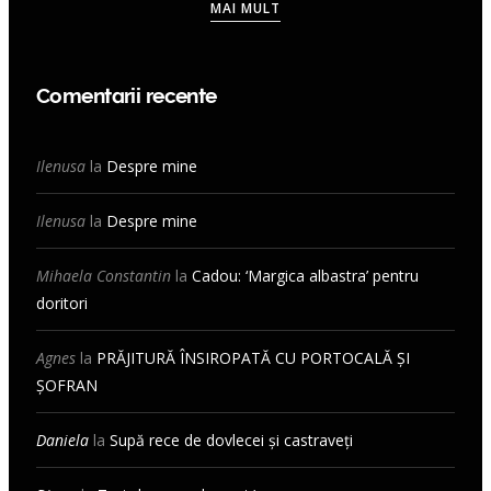
MAI MULT
Comentarii recente
Ilenusa
la
Despre mine
Ilenusa
la
Despre mine
Mihaela Constantin
la
Cadou: ‘Margica albastra’ pentru
doritori
Agnes
la
PRĂJITURĂ ÎNSIROPATĂ CU PORTOCALĂ ȘI
ȘOFRAN
Daniela
la
Supă rece de dovlecei și castraveți