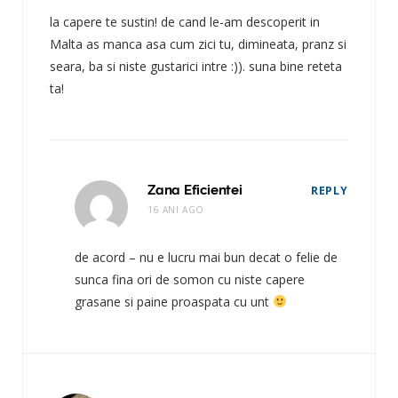
la capere te sustin! de cand le-am descoperit in
Malta as manca asa cum zici tu, dimineata, pranz si
seara, ba si niste gustarici intre :)). suna bine reteta
ta!
Zana Eficientei
REPLY
16 ANI AGO
de acord – nu e lucru mai bun decat o felie de
sunca fina ori de somon cu niste capere
grasane si paine proaspata cu unt