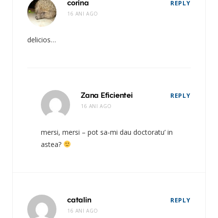
corina
REPLY
16 ANI AGO
delicios…
Zana Eficientei
REPLY
16 ANI AGO
mersi, mersi – pot sa-mi dau doctoratu’ in
astea?
catalin
REPLY
16 ANI AGO