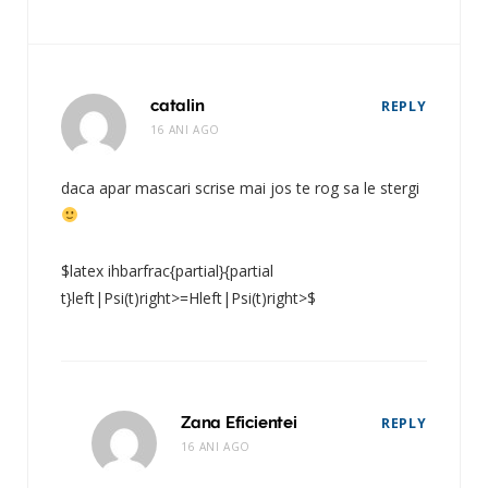
catalin
REPLY
16 ANI AGO
daca apar mascari scrise mai jos te rog sa le stergi
$latex ihbarfrac{partial}{partial
t}left|Psi(t)right>=Hleft|Psi(t)right>$
Zana Eficientei
REPLY
16 ANI AGO