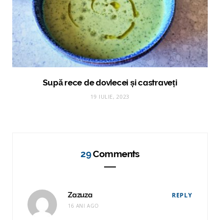
Supă rece de dovlecei și castraveți
19 IULIE, 2023
29
Comments
Zazuza
REPLY
16 ANI AGO