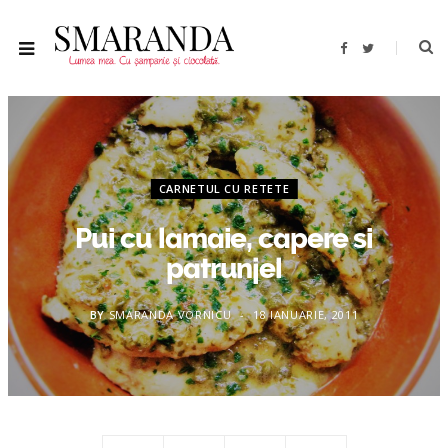
F
T
a
w
c
i
e
t
b
t
o
e
o
r
k
CARNETUL CU RETETE
Pui cu lamaie, capere si
patrunjel
BY
SMARANDA VORNICU
18 IANUARIE, 2011