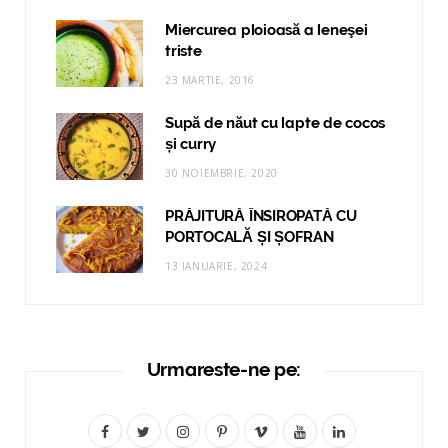
Miercurea ploioasă a leneşei
triste
23 MARTIE, 2016
Supă de năut cu lapte de cocos
și curry
30 NOIEMBRIE, 2020
PRĂJITURĂ ÎNSIROPATĂ CU
PORTOCALĂ ȘI ȘOFRAN
13 IANUARIE, 2024
Urmareste-ne pe:
F
T
I
P
V
Y
L