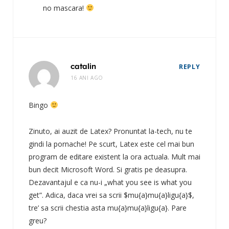
no mascara!
catalin
REPLY
16 ANI AGO
Bingo
Zinuto, ai auzit de Latex? Pronuntat la-tech, nu te
gindi la pornache! Pe scurt, Latex este cel mai bun
program de editare existent la ora actuala. Mult mai
bun decit Microsoft Word. Si gratis pe deasupra.
Dezavantajul e ca nu-i „what you see is what you
get”. Adica, daca vrei sa scrii $mu{a}mu{a}ligu{a}$,
tre’ sa scrii chestia asta mu{a}mu{a}ligu{a}. Pare
greu?