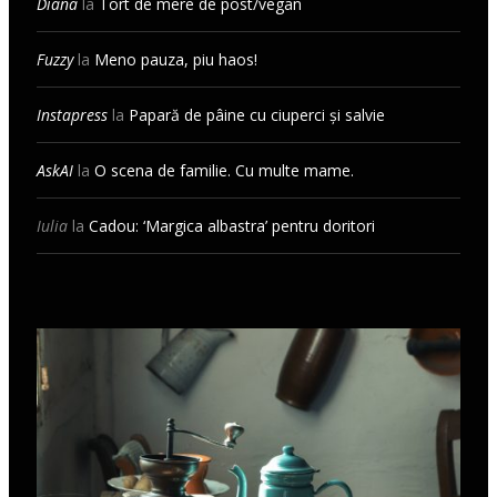
Diana
la
Tort de mere de post/vegan
Fuzzy
la
Meno pauza, piu haos!
Instapress
la
Papară de pâine cu ciuperci și salvie
AskAI
la
O scena de familie. Cu multe mame.
Iulia
la
Cadou: ‘Margica albastra’ pentru doritori