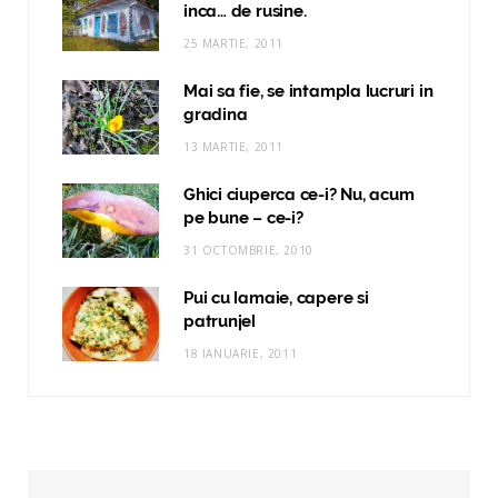
inca… de rusine.
25 MARTIE, 2011
Mai sa fie, se intampla lucruri in
gradina
13 MARTIE, 2011
Ghici ciuperca ce-i? Nu, acum
pe bune – ce-i?
31 OCTOMBRIE, 2010
Pui cu lamaie, capere si
patrunjel
18 IANUARIE, 2011