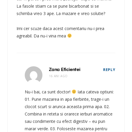
La fasole stiam ca se pune bicarbonat si se
schimba vreo 3 ape. La mazare e vreo solutie?
Imi cer scuze daca acest comentariu nu-i prea
agreabil. Da nu-i vina mea
Zana Eficientei
REPLY
16 ANI AGO
Nu-i bai, ca sunt doctor!
Iata cateva optiuni:
01. Pune mazarea in apa fierbinte, trage-i un
clocot scurt si arunca aceasta prima apa. 02.
Combina in reteta si orarece ierburi aromatice
sau condimente cu efect digestiv – eu pun
marar verde. 03. Foloseste mazarea pentru