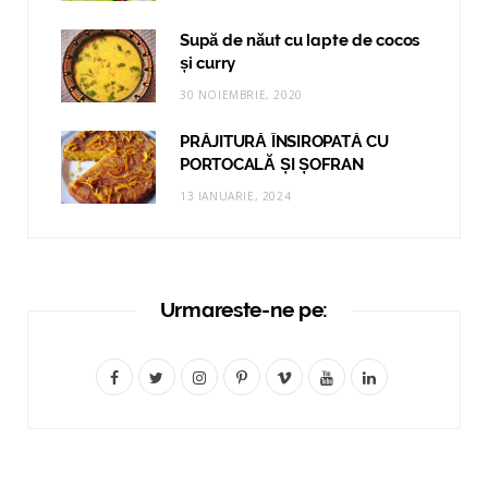
Supă de năut cu lapte de cocos
și curry
30 NOIEMBRIE, 2020
PRĂJITURĂ ÎNSIROPATĂ CU
PORTOCALĂ ȘI ȘOFRAN
13 IANUARIE, 2024
Urmareste-ne pe:
F
T
I
P
V
Y
L
a
w
n
i
i
o
i
c
i
s
n
m
u
n
e
t
t
t
e
T
k