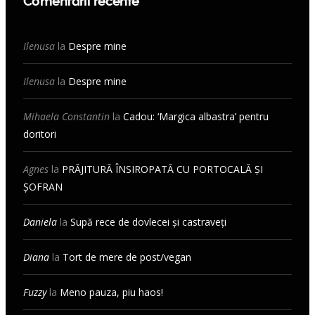
Comentarii recente
Ilenusa
la
Despre mine
Ilenusa
la
Despre mine
Mihaela Constantin
la
Cadou: ‘Margica albastra’ pentru
doritori
Agnes
la
PRĂJITURĂ ÎNSIROPATĂ CU PORTOCALĂ ȘI
ȘOFRAN
Daniela
la
Supă rece de dovlecei și castraveți
Diana
la
Tort de mere de post/vegan
Fuzzy
la
Meno pauza, piu haos!