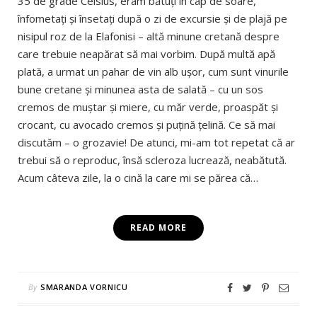
35 de grade Celsius, eram bătuţi în cap de soare,
înfometaţi şi însetaţi după o zi de excursie şi de plajă pe
nisipul roz de la Elafonisi – altă minune cretană despre
care trebuie neapărat să mai vorbim. După multă apă
plată, a urmat un pahar de vin alb uşor, cum sunt vinurile
bune cretane şi minunea asta de salată – cu un sos
cremos de muştar şi miere, cu măr verde, proaspăt şi
crocant, cu avocado cremos şi puţină ţelină. Ce să mai
discutăm – o grozavie! De atunci, mi-am tot repetat că ar
trebui să o reproduc, însă scleroza lucrează, neabătută.
Acum câteva zile, la o cină la care mi se părea că…
READ MORE
By
SMARANDA VORNICU