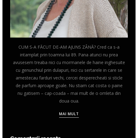
CUM S-A FĂCUT DE-AM AJUNS ZÂNĂ? Cred ca s-a
intamplat prin toamna lui 89. Pana atunci nu prea
avusesem treaba nici cu mormanele de haine inghesuite
cu genunchiul prin dulapuri, nici cu sertarele in care se
amestecau farduri vechi, cercei desperecheati si sticle
de parfum aproape goale. Nu stiam cat costa o paine
nu gatisem – cap-coada – mai mult de o omleta din
doua oua.
MAI MULT