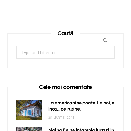
Caută
Search
for:
Cele mai comentate
La americani se poate. La noi, e
inca… de rusine.
25 MARTIE, 2011
Mai sa fie, se intampla lucruri in