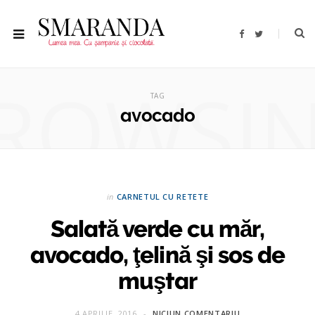
F
T
a
w
c
i
e
t
b
t
ROWSI
o
e
o
r
TAG
k
avocado
in
CARNETUL CU RETETE
Salată verde cu măr,
avocado, ţelină şi sos de
muştar
4 APRILIE, 2016
NICIUN COMENTARIU