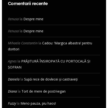
Comentarii recente
Ilenusa
la
Despre mine
Ilenusa
la
Despre mine
Mihaela Constantin
la
Cadou: ‘Margica albastra’ pentru
doritori
Agnes
la
PRĂJITURĂ ÎNSIROPATĂ CU PORTOCALĂ ȘI
ȘOFRAN
Daniela
la
Supă rece de dovlecei și castraveți
Diana
la
Tort de mere de post/vegan
Fuzzy
la
Meno pauza, piu haos!