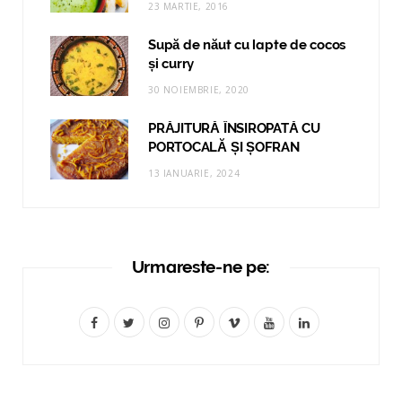
23 MARTIE, 2016
Supă de năut cu lapte de cocos
și curry
30 NOIEMBRIE, 2020
PRĂJITURĂ ÎNSIROPATĂ CU
PORTOCALĂ ȘI ȘOFRAN
13 IANUARIE, 2024
Urmareste-ne pe:
F
T
I
P
V
Y
L
a
w
n
i
i
o
i
c
i
s
n
m
u
n