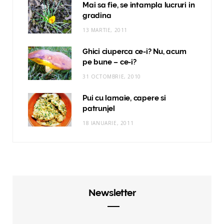
Mai sa fie, se intampla lucruri in
gradina
13 MARTIE, 2011
Ghici ciuperca ce-i? Nu, acum
pe bune – ce-i?
31 OCTOMBRIE, 2010
Pui cu lamaie, capere si
patrunjel
18 IANUARIE, 2011
Newsletter