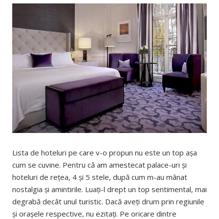
Lista de hoteluri pe care v-o propun nu este un top aşa
cum se cuvine. Pentru că am amestecat palace-uri şi
hoteluri de reţea, 4 şi 5 stele, după cum m-au mânat
nostalgia şi amintirile. Luaţi-l drept un top sentimental, mai
degrabă decât unul turistic. Dacă aveţi drum prin regiunile
şi oraşele respective, nu ezitaţi. Pe oricare dintre