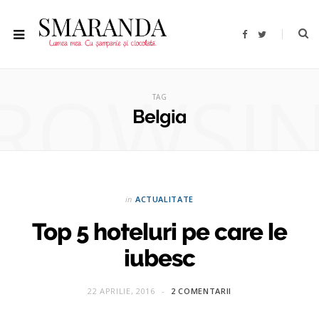
F
T
a
w
c
i
e
t
b
t
ROWSI
o
e
o
r
TAG
k
Belgia
in
ACTUALITATE
Top 5 hoteluri pe care le
iubesc
22 APRILIE, 2016
2 COMENTARII