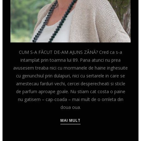
CUM S-A FĂCUT DE-AM AJUNS ZÂNĂ? Cred ca s-a
intamplat prin toamna lui 89. Pana atunci nu prea
avusesem treaba nici cu mormanele de haine inghesuite
cu genunchiul prin dulapuri, nici cu sertarele in care se
amestecau farduri vechi, cercei desperecheati si sticle
de parfum aproape goale. Nu stiam cat costa o paine
nu gatisem – cap-coada – mai mult de o omleta din
doua oua.
MAI MULT