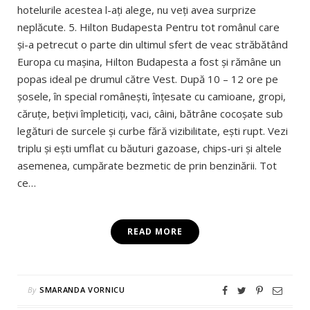
hotelurile acestea l-aţi alege, nu veţi avea surprize
neplăcute. 5. Hilton Budapesta Pentru tot românul care
şi-a petrecut o parte din ultimul sfert de veac străbătând
Europa cu maşina, Hilton Budapesta a fost şi rămâne un
popas ideal pe drumul către Vest. După 10 – 12 ore pe
şosele, în special româneşti, înţesate cu camioane, gropi,
căruţe, beţivi împleticiţi, vaci, câini, bătrâne cocoşate sub
legături de surcele şi curbe fără vizibilitate, eşti rupt. Vezi
triplu şi eşti umflat cu băuturi gazoase, chips-uri şi altele
asemenea, cumpărate bezmetic de prin benzinării. Tot
ce…
READ MORE
By
SMARANDA VORNICU