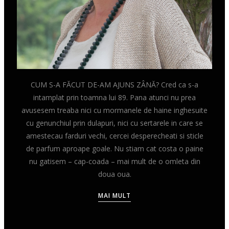
CUM S-A FĂCUT DE-AM AJUNS ZÂNĂ? Cred ca s-a
intamplat prin toamna lui 89. Pana atunci nu prea
avusesem treaba nici cu mormanele de haine inghesuite
cu genunchiul prin dulapuri, nici cu sertarele in care se
amestecau farduri vechi, cercei desperecheati si sticle
de parfum aproape goale. Nu stiam cat costa o paine
nu gatisem – cap-coada – mai mult de o omleta din
doua oua.
MAI MULT