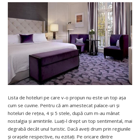
Lista de hoteluri pe care v-o propun nu este un top aşa
cum se cuvine. Pentru că am amestecat palace-uri şi
hoteluri de reţea, 4 şi 5 stele, după cum m-au mânat
nostalgia şi amintirile. Luaţi-l drept un top sentimental, mai
degrabă decât unul turistic. Dacă aveţi drum prin regiunile
şi oraşele respective, nu ezitaţi. Pe oricare dintre