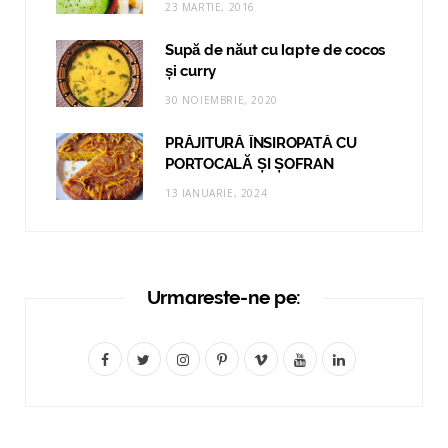
23 MARTIE, 2016
Supă de năut cu lapte de cocos
și curry
30 NOIEMBRIE, 2020
PRĂJITURĂ ÎNSIROPATĂ CU
PORTOCALĂ ȘI ȘOFRAN
13 IANUARIE, 2024
Urmareste-ne pe:
F
T
I
P
V
Y
L
a
w
n
i
i
o
i
c
i
s
n
m
u
n