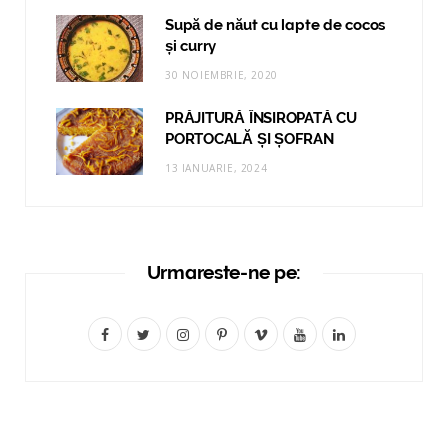
Supă de năut cu lapte de cocos
și curry
30 NOIEMBRIE, 2020
PRĂJITURĂ ÎNSIROPATĂ CU
PORTOCALĂ ȘI ȘOFRAN
13 IANUARIE, 2024
Urmareste-ne pe:
F
T
I
P
V
Y
L
a
w
n
i
i
o
i
c
i
s
n
m
u
n
e
t
t
t
e
T
k