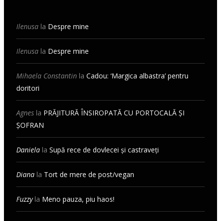
Ilenusa
la
Despre mine
Ilenusa
la
Despre mine
Mihaela Constantin
la
Cadou: ‘Margica albastra’ pentru
doritori
Agnes
la
PRĂJITURĂ ÎNSIROPATĂ CU PORTOCALĂ ȘI
ȘOFRAN
Daniela
la
Supă rece de dovlecei și castraveți
Diana
la
Tort de mere de post/vegan
Fuzzy
la
Meno pauza, piu haos!