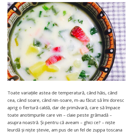
Toate variaţiile astea de temperatură, când hăis, când
cea, când soare, când nin-soare, m-au făcut să îmi doresc
aprig o fiertură caldă, dar de primăvară, care să împace
toate anotimpurile care vin – claie peste grămadă –
asupra noastră. Şi pentru că aveam – ghici ce? – nişte
leurdă şi nişte ştevie, am pus de un fel de zuppa toscana