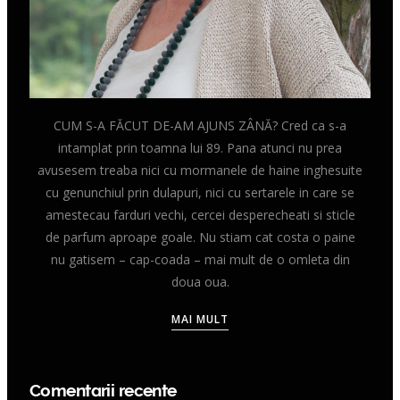
CUM S-A FĂCUT DE-AM AJUNS ZÂNĂ? Cred ca s-a
intamplat prin toamna lui 89. Pana atunci nu prea
avusesem treaba nici cu mormanele de haine inghesuite
cu genunchiul prin dulapuri, nici cu sertarele in care se
amestecau farduri vechi, cercei desperecheati si sticle
de parfum aproape goale. Nu stiam cat costa o paine
nu gatisem – cap-coada – mai mult de o omleta din
doua oua.
MAI MULT
Comentarii recente