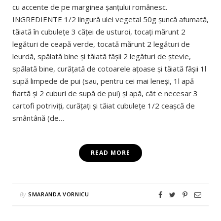
cu accente de pe marginea şanţului românesc.
INGREDIENTE 1/2 lingură ulei vegetal 50g şuncă afumată,
tăiată în cubuleţe 3 căţei de usturoi, tocaţi mărunt 2
legături de ceapă verde, tocată mărunt 2 legături de
leurdă, spălată bine şi tăiată fâşii 2 legături de ştevie,
spălată bine, curăţată de cotoarele aţoase şi tăiată fâşii 1l
supă limpede de pui (sau, pentru cei mai leneşi, 1l apă
fiartă şi 2 cuburi de supă de pui) şi apă, cât e necesar 3
cartofi potriviţi, curăţaţi şi tăiat cubuleţe 1/2 ceaşcă de
smântână (de…
READ MORE
By
SMARANDA VORNICU