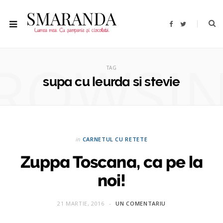
F
T
a
w
c
i
e
t
b
t
ROWSI
o
e
o
r
TAG
k
supa cu leurda si stevie
in
CARNETUL CU RETETE
Zuppa Toscana, ca pe la
noi!
21 MARTIE, 2016
UN COMENTARIU