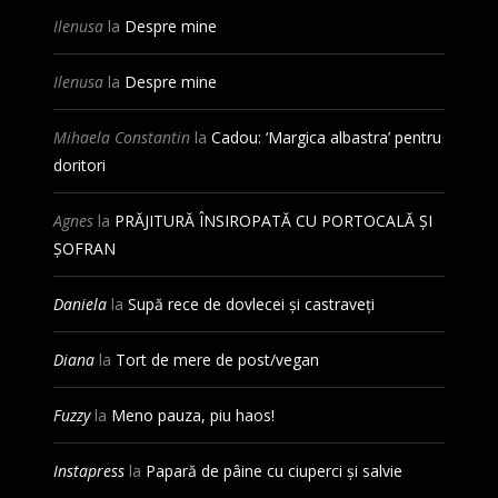
Ilenusa
la
Despre mine
Ilenusa
la
Despre mine
Mihaela Constantin
la
Cadou: ‘Margica albastra’ pentru
doritori
Agnes
la
PRĂJITURĂ ÎNSIROPATĂ CU PORTOCALĂ ȘI
ȘOFRAN
Daniela
la
Supă rece de dovlecei și castraveți
Diana
la
Tort de mere de post/vegan
Fuzzy
la
Meno pauza, piu haos!
Instapress
la
Papară de pâine cu ciuperci și salvie