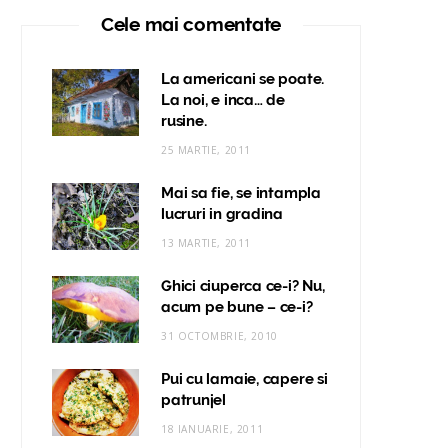
Cele mai comentate
La americani se poate.
La noi, e inca… de
rusine.
25 MARTIE, 2011
Mai sa fie, se intampla
lucruri in gradina
13 MARTIE, 2011
Ghici ciuperca ce-i? Nu,
acum pe bune – ce-i?
31 OCTOMBRIE, 2010
Pui cu lamaie, capere si
patrunjel
18 IANUARIE, 2011