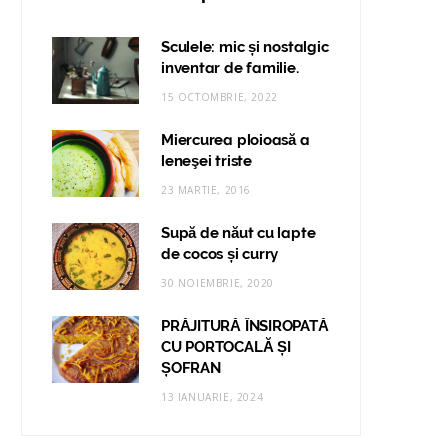
Sculele: mic și nostalgic
inventar de familie.
15 OCTOMBRIE, 2022
Miercurea ploioasă a
leneşei triste
23 MARTIE, 2016
Supă de năut cu lapte
de cocos și curry
30 NOIEMBRIE, 2020
PRĂJITURĂ ÎNSIROPATĂ
CU PORTOCALĂ ȘI
ȘOFRAN
13 IANUARIE, 2024