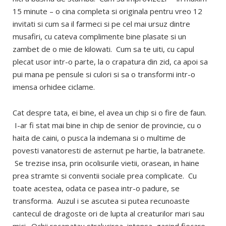
15 minute – o cina completa si originala pentru vreo 12
invitati si cum sa il farmeci si pe cel mai ursuz dintre
musafiri, cu cateva complimente bine plasate si un
zambet de o mie de kilowati. Cum sa te uiti, cu capul
plecat usor intr-o parte, la o crapatura din zid, ca apoi sa
pui mana pe pensule si culori si sa o transformi intr-o
imensa orhidee ciclame.
Cat despre tata, ei bine, el avea un chip si o fire de faun.
I-ar fi stat mai bine in chip de senior de provincie, cu o
haita de caini, o pusca la indemana si o multime de
povesti vanatoresti de asternut pe hartie, la batranete.
Se trezise insa, prin ocolisurile vietii, orasean, in haine
prea stramte si conventii sociale prea complicate. Cu
toate acestea, odata ce pasea intr-o padure, se
transforma. Auzul i se ascutea si putea recunoaste
cantecul de dragoste ori de lupta al creaturilor mari sau