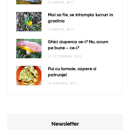
25 MARTIE, 2011
Mai sa fie, se intampla lucruri in
gradina
13 MARTIE, 2011
Ghici ciuperca ce-i? Nu, acum
pe bune – ce-i?
31 OCTOMBRIE, 2010
Pui cu lamaie, capere si
patrunjel
18 IANUARIE, 2011
Newsletter