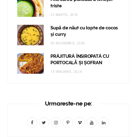
triste
23 MARTIE, 2016
Supă de năut cu lapte de cocos
și curry
30 NOIEMBRIE, 2020
PRĂJITURĂ ÎNSIROPATĂ CU
PORTOCALĂ ȘI ȘOFRAN
13 IANUARIE, 2024
Urmareste-ne pe:
F
T
I
P
V
Y
L
a
w
n
i
i
o
i