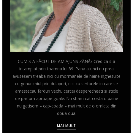
CUM S-A FĂCUT DE-AM AJUNS ZÂNĂ? Cred ca s-a
intamplat prin toamna lui 89. Pana atunci nu prea
avusesem treaba nici cu mormanele de haine inghesuite
cu genunchiul prin dulapuri, nici cu sertarele in care se
amestecau farduri vechi, cercei desperecheati si sticle
de parfum aproape goale. Nu stiam cat costa o paine
nu gatisem – cap-coada – mai mult de o omleta din
doua oua.
MAI MULT