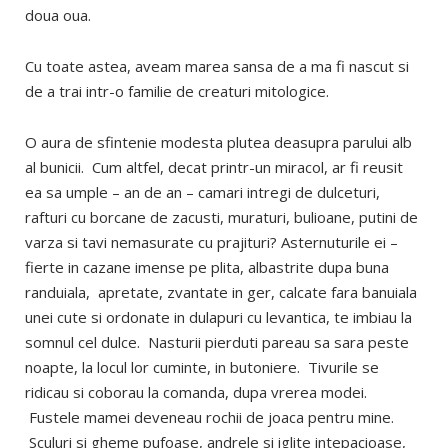
doua oua.
Cu toate astea, aveam marea sansa de a ma fi nascut si
de a trai intr-o familie de creaturi mitologice.
O aura de sfintenie modesta plutea deasupra parului alb
al bunicii. Cum altfel, decat printr-un miracol, ar fi reusit
ea sa umple – an de an – camari intregi de dulceturi,
rafturi cu borcane de zacusti, muraturi, bulioane, putini de
varza si tavi nemasurate cu prajituri? Asternuturile ei –
fierte in cazane imense pe plita, albastrite dupa buna
randuiala, apretate, zvantate in ger, calcate fara banuiala
unei cute si ordonate in dulapuri cu levantica, te imbiau la
somnul cel dulce. Nasturii pierduti pareau sa sara peste
noapte, la locul lor cuminte, in butoniere. Tivurile se
ridicau si coborau la comanda, dupa vrerea modei.
Fustele mamei deveneau rochii de joaca pentru mine.
Sculuri si gheme pufoase, andrele si iglite intepacioase,