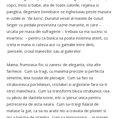
copci, mosi si babe, ata de toate culorile, rejansa si
panglica, degetare bondoace se inghesuiau peste masura
in cutiile ei ’de lucru’. Duruitul vesel al masinii de cusut
Singer cu pedala prevestea cazne marunte, in care –
urcata pe masa din sufragerie – trebuia sa ma sucesc si
invartesc – pentru ca bunica sa poata insemna atent, cu
creta in mana si cateva ace cu gamalie intre dinti,
pensele, croiul manecilor sau al gulerelor.
Mama, frumoasa-foc si zanesc de eleganta, stia alte
farmece. Cum sa tragi, cu maxima precizie si perfecta
simetrie, linia tusului de pleoape. Cum sa faci sa
straluceasca portelanuri, cristaluri si argintarie fara sa-ti
strici manichiura. Cum sa transformi bluza strabunicii, cea
cu jabou de dantela ivorie, intr-o ‘piesa’ unica pentru
petrecerea de asta-seara. Cum sa-ti legi fularul de
matase la gat, ca sa nu arate nici a cravata de pionier si
nici a basma de stamba. Cum sa improvizezi – in maxim