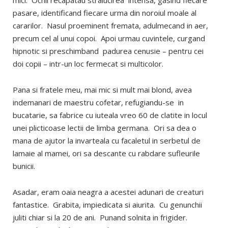
mici. Ochii recapatau stralucirea intensa, gasind fiecare
pasare, identificand fiecare urma din noroiul moale al
cararilor. Nasul proeminent fremata, adulmecand in aer,
precum cel al unui copoi. Apoi urmau cuvintele, curgand
hipnotic si preschimband padurea cenusie – pentru cei
doi copii – intr-un loc fermecat si multicolor.
Pana si fratele meu, mai mic si mult mai blond, avea
indemanari de maestru cofetar, refugiandu-se in
bucatarie, sa fabrice cu iuteala vreo 60 de clatite in locul
unei plicticoase lectii de limba germana. Ori sa dea o
mana de ajutor la invarteala cu facaletul in serbetul de
lamaie al mamei, ori sa descante cu rabdare sufleurile
bunicii.
Asadar, eram oaia neagra a acestei adunari de creaturi
fantastice. Grabita, impiedicata si aiurita. Cu genunchii
juliti chiar si la 20 de ani. Punand solnita in frigider.