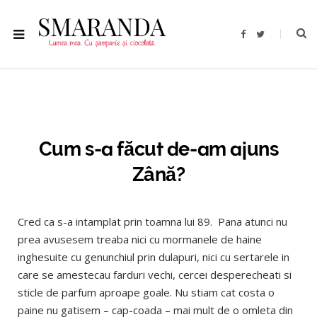
F
T
a
w
c
i
e
t
b
t
o
e
o
r
k
Cum s-a făcut de-am ajuns
Zână?
Cred ca s-a intamplat prin toamna lui 89. Pana atunci nu
prea avusesem treaba nici cu mormanele de haine
inghesuite cu genunchiul prin dulapuri, nici cu sertarele in
care se amestecau farduri vechi, cercei desperecheati si
sticle de parfum aproape goale. Nu stiam cat costa o
paine nu gatisem – cap-coada – mai mult de o omleta din