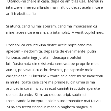
Uitandu-mi cheile in casa, dupa ce am tras usa. Mereu in
intarziere, mereu aflandu-ma in alt loc decat acela in care
ar fi trebuit sa fiu.
Si atunci, cand nu mai speram, cand ma impacasem cu
mine, aceea care eram, s-a intamplat. A venit copilul meu.
Probabil ca era intr-una dintre acele nopti cand ma
aplecam – nedormita, depasita de evenimente, putin
furioasa, putin ingrijorata – deasupra patului
lui. Rasturnata din existenta centrata pe propriile mele
aiureli, pe visatul cu ochii deschisi, pe capriciile mele
caraghioase. Si lucrurile – toate cele care mi se invarteau
in minte, toate cele care ma prindeau din urma si ma
aruncau in corzi – s-au asezat cuminti in cutiute aparute
de nu stiu unde. Si mi-au crescut aripi, subtiri si
tremurande la inceput, solide si indemanatice mai tarziu.
Si m-am trezit tinand in mana o bagheta magica, cu