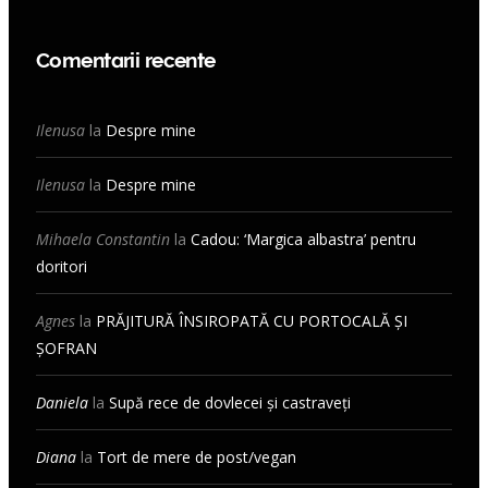
Comentarii recente
Ilenusa
la
Despre mine
Ilenusa
la
Despre mine
Mihaela Constantin
la
Cadou: ‘Margica albastra’ pentru
doritori
Agnes
la
PRĂJITURĂ ÎNSIROPATĂ CU PORTOCALĂ ȘI
ȘOFRAN
Daniela
la
Supă rece de dovlecei și castraveți
Diana
la
Tort de mere de post/vegan