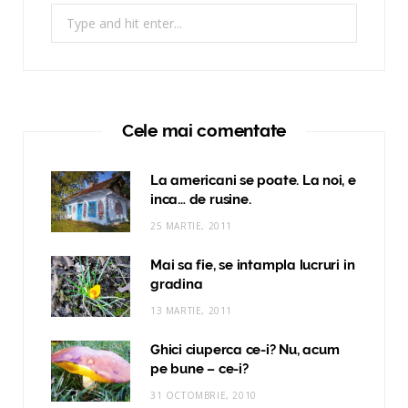
Search
for:
Cele mai comentate
La americani se poate. La noi, e
inca… de rusine.
25 MARTIE, 2011
Mai sa fie, se intampla lucruri in
gradina
13 MARTIE, 2011
Ghici ciuperca ce-i? Nu, acum
pe bune – ce-i?
31 OCTOMBRIE, 2010