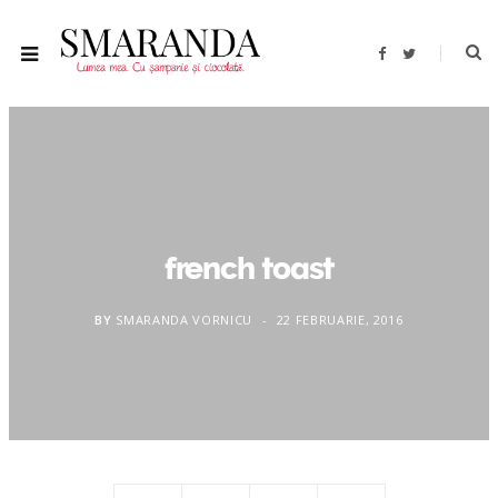
F
T
a
w
c
i
e
t
b
t
o
e
o
r
k
french toast
BY
SMARANDA VORNICU
22 FEBRUARIE, 2016