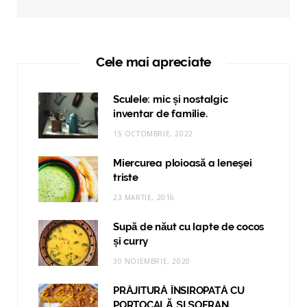
Cele mai apreciate
Sculele: mic și nostalgic
inventar de familie.
15 OCTOMBRIE, 2022
Miercurea ploioasă a leneşei
triste
23 MARTIE, 2016
Supă de năut cu lapte de cocos
și curry
30 NOIEMBRIE, 2020
PRĂJITURĂ ÎNSIROPATĂ CU
PORTOCALĂ ȘI ȘOFRAN