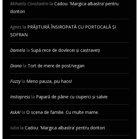
Mihaela Constantin
la
Cadou: ‘Margica albastra’ pentru
doritori
Agnes
la
PRĂJITURĂ ÎNSIROPATĂ CU PORTOCALĂ ȘI
ȘOFRAN
Daniela
la
Supă rece de dovlecei și castraveți
Diana
la
Tort de mere de post/vegan
Fuzzy
la
Meno pauza, piu haos!
Instapress
la
Papară de pâine cu ciuperci și salvie
AskAI
la
O scena de familie. Cu multe mame.
Iulia
la
Cadou: ‘Margica albastra’ pentru doritori