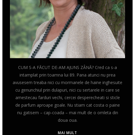
CUM S-A FĂCUT DE-AM AJUNS ZÂNĂ? Cred ca s-a
intamplat prin toamna lui 89. Pana atunci nu prea
avusesem treaba nici cu mormanele de haine inghesuite
cu genunchiul prin dulapuri, nici cu sertarele in care se
amestecau farduri vechi, cercei desperecheati si sticle
de parfum aproape goale. Nu stiam cat costa o paine
nu gatisem – cap-coada – mai mult de o omleta din
doua oua.
MAI MULT