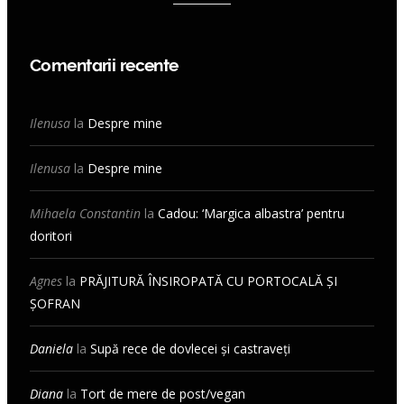
Comentarii recente
Ilenusa
la
Despre mine
Ilenusa
la
Despre mine
Mihaela Constantin
la
Cadou: ‘Margica albastra’ pentru
doritori
Agnes
la
PRĂJITURĂ ÎNSIROPATĂ CU PORTOCALĂ ȘI
ȘOFRAN
Daniela
la
Supă rece de dovlecei și castraveți
Diana
la
Tort de mere de post/vegan