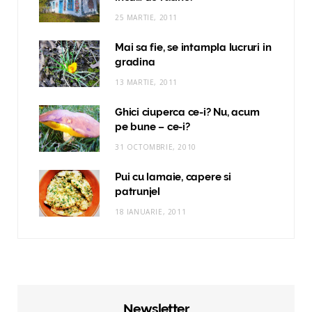
25 MARTIE, 2011
Mai sa fie, se intampla lucruri in
gradina
13 MARTIE, 2011
Ghici ciuperca ce-i? Nu, acum
pe bune – ce-i?
31 OCTOMBRIE, 2010
Pui cu lamaie, capere si
patrunjel
18 IANUARIE, 2011
Newsletter