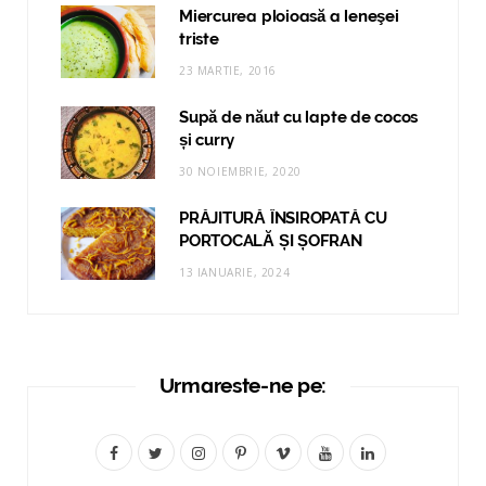
Miercurea ploioasă a leneşei
triste
23 MARTIE, 2016
Supă de năut cu lapte de cocos
și curry
30 NOIEMBRIE, 2020
PRĂJITURĂ ÎNSIROPATĂ CU
PORTOCALĂ ȘI ȘOFRAN
13 IANUARIE, 2024
Urmareste-ne pe:
F
T
I
P
V
Y
L