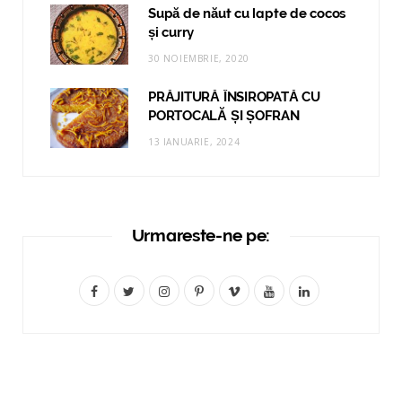
Supă de năut cu lapte de cocos
și curry
30 NOIEMBRIE, 2020
PRĂJITURĂ ÎNSIROPATĂ CU
PORTOCALĂ ȘI ȘOFRAN
13 IANUARIE, 2024
Urmareste-ne pe:
F
T
I
P
V
Y
L
a
w
n
i
i
o
i
c
i
s
n
m
u
n
e
t
t
t
e
T
k