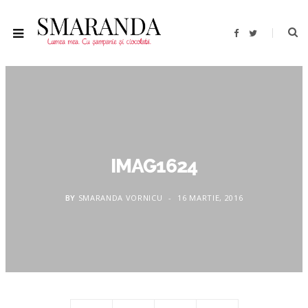
F
T
a
w
c
i
e
t
b
t
o
e
o
r
k
IMAG1624
BY
SMARANDA VORNICU
16 MARTIE, 2016