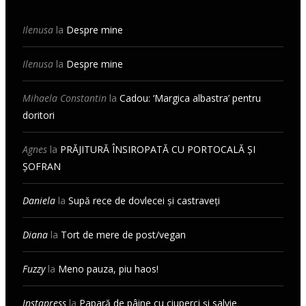
Ilenusa
la
Despre mine
Ilenusa
la
Despre mine
Mihaela Constantin
la
Cadou: ‘Margica albastra’ pentru
doritori
Agnes
la
PRĂJITURĂ ÎNSIROPATĂ CU PORTOCALĂ ȘI
ȘOFRAN
Daniela
la
Supă rece de dovlecei și castraveți
Diana
la
Tort de mere de post/vegan
Fuzzy
la
Meno pauza, piu haos!
Instapress
la
Papară de pâine cu ciuperci și salvie