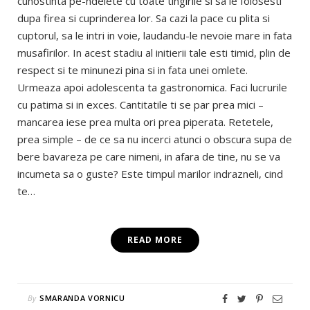
cunostinta pe-ndelete cu toate tingirile si sa le folosesti
dupa firea si cuprinderea lor. Sa cazi la pace cu plita si
cuptorul, sa le intri in voie, laudandu-le nevoie mare in fata
musafirilor. In acest stadiu al initierii tale esti timid, plin de
respect si te minunezi pina si in fata unei omlete.
Urmeaza apoi adolescenta ta gastronomica. Faci lucrurile
cu patima si in exces. Cantitatile ti se par prea mici –
mancarea iese prea multa ori prea piperata. Retetele,
prea simple – de ce sa nu incerci atunci o obscura supa de
bere bavareza pe care nimeni, in afara de tine, nu se va
incumeta sa o guste? Este timpul marilor indrazneli, cind
te…
READ MORE
By
SMARANDA VORNICU