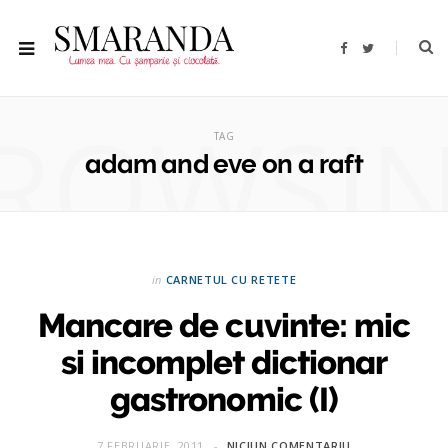
F
T
a
w
c
i
e
t
b
t
ROWSI
o
e
o
r
TAG
k
adam and eve on a raft
in
CARNETUL CU RETETE
Mancare de cuvinte: mic
si incomplet dictionar
gastronomic (I)
7 FEBRUARIE, 2011
NICIUN COMENTARIU