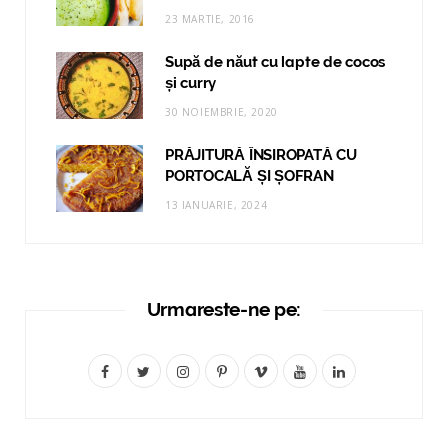
23 MARTIE, 2016
Supă de năut cu lapte de cocos
și curry
30 NOIEMBRIE, 2020
PRĂJITURĂ ÎNSIROPATĂ CU
PORTOCALĂ ȘI ȘOFRAN
13 IANUARIE, 2024
Urmareste-ne pe:
F
T
I
P
V
Y
L
a
w
n
i
i
o
i
c
i
s
n
m
u
n