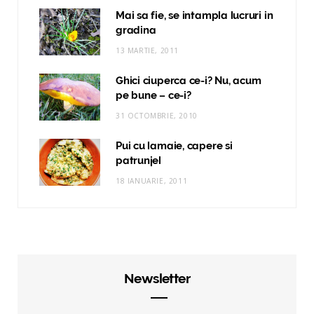
Mai sa fie, se intampla lucruri in
gradina
13 MARTIE, 2011
Ghici ciuperca ce-i? Nu, acum
pe bune – ce-i?
31 OCTOMBRIE, 2010
Pui cu lamaie, capere si
patrunjel
18 IANUARIE, 2011
Newsletter