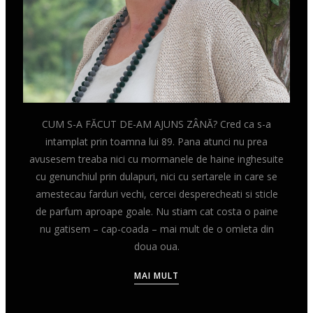
CUM S-A FĂCUT DE-AM AJUNS ZÂNĂ? Cred ca s-a
intamplat prin toamna lui 89. Pana atunci nu prea
avusesem treaba nici cu mormanele de haine inghesuite
cu genunchiul prin dulapuri, nici cu sertarele in care se
amestecau farduri vechi, cercei desperecheati si sticle
de parfum aproape goale. Nu stiam cat costa o paine
nu gatisem – cap-coada – mai mult de o omleta din
doua oua.
MAI MULT