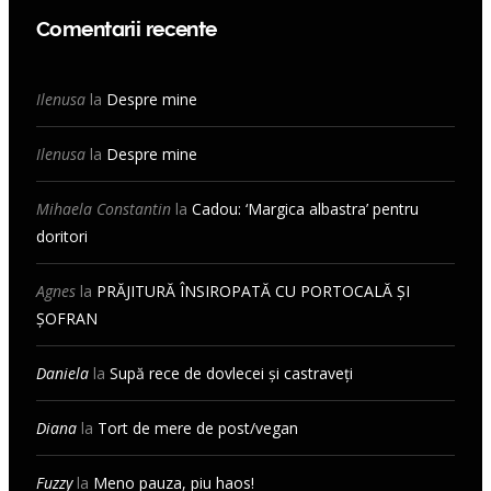
Comentarii recente
Ilenusa
la
Despre mine
Ilenusa
la
Despre mine
Mihaela Constantin
la
Cadou: ‘Margica albastra’ pentru
doritori
Agnes
la
PRĂJITURĂ ÎNSIROPATĂ CU PORTOCALĂ ȘI
ȘOFRAN
Daniela
la
Supă rece de dovlecei și castraveți
Diana
la
Tort de mere de post/vegan
Fuzzy
la
Meno pauza, piu haos!