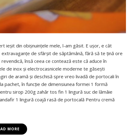
 ieşit din obişnuinţele mele, l-am găsit. E uşor, e cât
i extravaganţe de sfârşit de săptămână, fără să te ţină ore
i-l revendică, însă ceea ce contează este că aduce în
ele de inox şi electrocasnicele moderne te găseşti
giri de aramă şi deschisă spre vreo livadă de portocali în
t la pachet, în funcţie de dimensiunea formei 1 formă
entru sirop 200g zahăr tos fin 1 lingură suc de lămâie
randafir 1 lingură coajă rasă de portocală Pentru cremă
EAD MORE