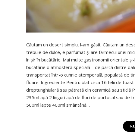
Căutam un desert simplu, l-am găsit. Căutam un desert
trebuie de dulce, e parfumat şi are farmecul unei mic
în şir în bucătărie. Mai multe gastronomii orientale ş
bucătărie o atmosferă specială – de parcă dintre oal
transportat într-o cuhnie atemporală, populată de tin
floare. Ingrediente Pentru blat circa 16 felii de toas
dreptunghiulară sau pătrată din ceramică sau sticlă P
235ml apă 2 linguri apă de flori de portocal sau de t
500ml lapte 400ml smântână…
R