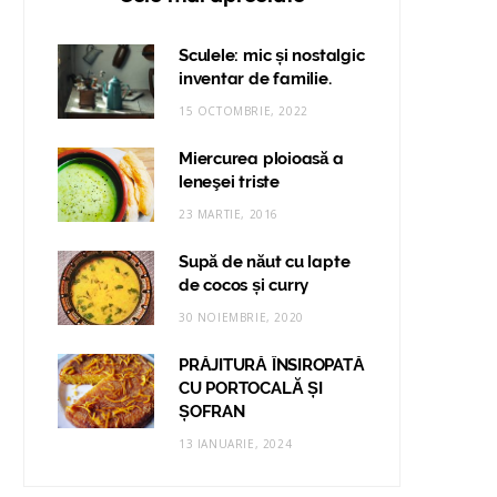
Sculele: mic și nostalgic
inventar de familie.
15 OCTOMBRIE, 2022
Miercurea ploioasă a
leneşei triste
23 MARTIE, 2016
Supă de năut cu lapte
de cocos și curry
30 NOIEMBRIE, 2020
PRĂJITURĂ ÎNSIROPATĂ
CU PORTOCALĂ ȘI
ȘOFRAN
13 IANUARIE, 2024