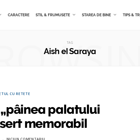
CARACTERE
STIL & FRUMUSETE
STAREA DE BINE
TIPS & TR
ROWSI
TAG
Aish el Saraya
ETUL CU RETETE
 „pâinea palatului
esert memorabil
NICIUN COMENTARIU