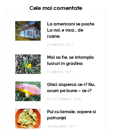
Cele mai comentate
La americani se poate.
La noi, e inca… de
rusine.
25 MARTIE, 2011
Mai sa fie, se intampla
lucruri in gradina
13 MARTIE, 2011
Ghici ciuperca ce-i? Nu,
acum pe bune – ce-i?
31 OCTOMBRIE, 2010
Pui cu lamaie, capere si
patrunjel
18 IANUARIE, 2011