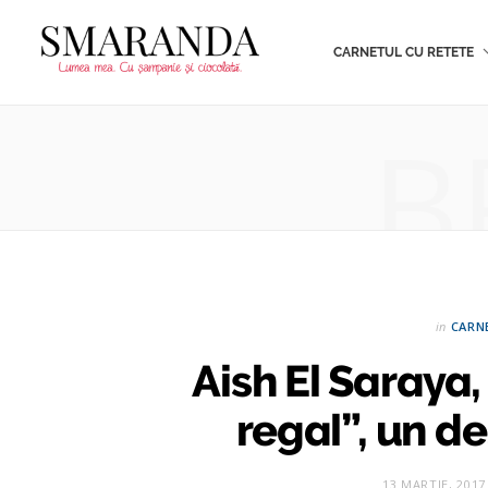
CARNETUL CU RETETE
B
in
CARN
Aish El Saraya,
regal”, un d
13 MARTIE, 2017