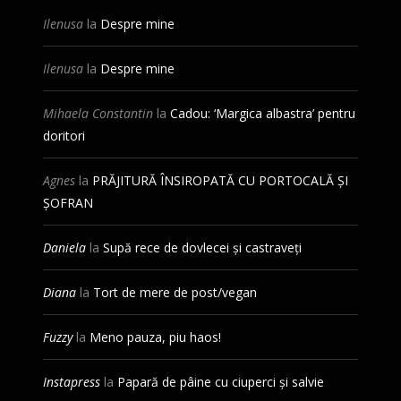
Ilenusa
la
Despre mine
Ilenusa
la
Despre mine
Mihaela Constantin
la
Cadou: ‘Margica albastra’ pentru
doritori
Agnes
la
PRĂJITURĂ ÎNSIROPATĂ CU PORTOCALĂ ȘI
ȘOFRAN
Daniela
la
Supă rece de dovlecei și castraveți
Diana
la
Tort de mere de post/vegan
Fuzzy
la
Meno pauza, piu haos!
Instapress
la
Papară de pâine cu ciuperci și salvie