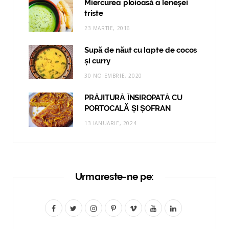
Miercurea ploioasă a leneşei
triste
23 MARTIE, 2016
Supă de năut cu lapte de cocos
și curry
30 NOIEMBRIE, 2020
PRĂJITURĂ ÎNSIROPATĂ CU
PORTOCALĂ ȘI ȘOFRAN
13 IANUARIE, 2024
Urmareste-ne pe:
F
T
I
P
V
Y
L
a
w
n
i
i
o
i