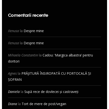
Comentarii recente
Ilenusa
la
Despre mine
Ilenusa
la
Despre mine
Mihaela Constantin
la
Cadou: ‘Margica albastra’ pentru
doritori
Agnes
la
PRĂJITURĂ ÎNSIROPATĂ CU PORTOCALĂ ȘI
ȘOFRAN
Daniela
la
Supă rece de dovlecei și castraveți
Diana
la
Tort de mere de post/vegan