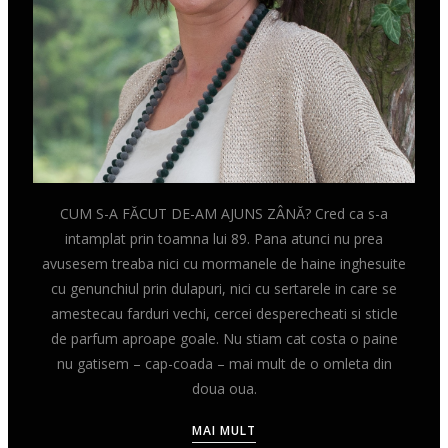
CUM S-A FĂCUT DE-AM AJUNS ZÂNĂ? Cred ca s-a
intamplat prin toamna lui 89. Pana atunci nu prea
avusesem treaba nici cu mormanele de haine inghesuite
cu genunchiul prin dulapuri, nici cu sertarele in care se
amestecau farduri vechi, cercei desperecheati si sticle
de parfum aproape goale. Nu stiam cat costa o paine
nu gatisem – cap-coada – mai mult de o omleta din
doua oua.
MAI MULT