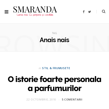
F
T
a
w
c
i
e
t
b
t
ROWSI
o
e
o
r
TAG
k
Anais nais
in
STIL & FRUMUSETE
O istorie foarte personala
a parfumurilor
22 OCTOMBRIE, 2010
5 COMENTARII