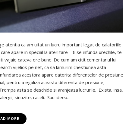
ge atentia ca am uitat un lucru important legat de calatoriile
, care apare in special la aterizare – ti se infunda urechile, te
 iti vajaie cateva ore bune. De cum am citit comentariul lui
search vijelios pe net, ca sa lamurim chestiunea asta
si infundarea acestora apare datorita diferentelor de presiune
mal, pentru a egaliza aceasta diferenta de presiune,
rompa asta se deschide si aranjeaza lucrurile. Exista, insa,
lergii, sinuzite, raceli. Sau ideea…
EAD MORE