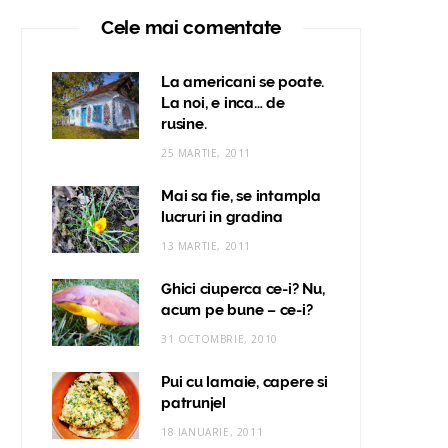
Cele mai comentate
La americani se poate.
La noi, e inca… de
rusine.
25 MARTIE, 2011
Mai sa fie, se intampla
lucruri in gradina
13 MARTIE, 2011
Ghici ciuperca ce-i? Nu,
acum pe bune – ce-i?
31 OCTOMBRIE, 2010
Pui cu lamaie, capere si
patrunjel
18 IANUARIE, 2011