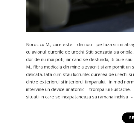
Noroc cu M., care este – din nou – pe faza si imi atra
cu avionul: durerile de urechi. Stiti senzatia aia oribila
dor de nu mai poti, iar cand se desfunda, iti tiuie sau
M., fibra medicala din mine a zvacnit si am pornit un 
delicata. Iata cum stau lucrurile: durerea de urechi 
dintre exteriorul si interiorul timpanului. In mod nor
intervine un device anatomic – trompa lui Eustache. T
situatii in care se incapataneaza sa ramana inchisa – a
R