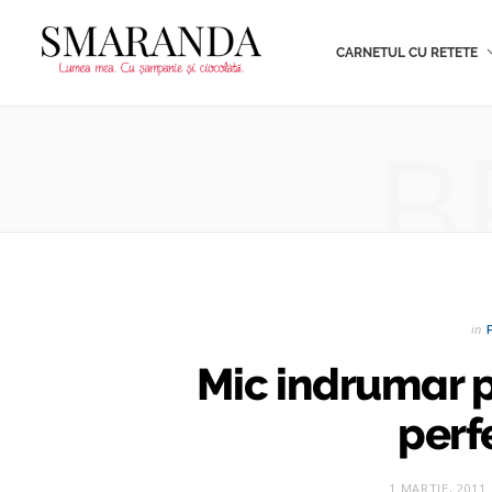
CARNETUL CU RETETE
B
in
Mic indrumar 
perfe
1 MARTIE, 2011