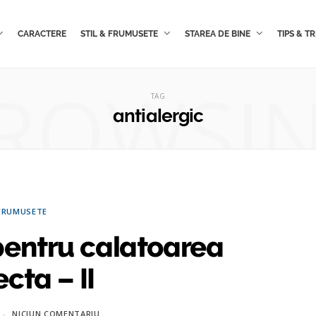
CARACTERE
STIL & FRUMUSETE
STAREA DE BINE
TIPS & TR
ROWSI
TAG
antialergic
FRUMUSETE
pentru calatoarea
cta – II
NICIUN COMENTARIU