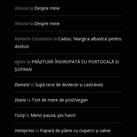
Ilenusa
la
Despre mine
Ilenusa
la
Despre mine
Mihaela Constantin
la
Cadou: ‘Margica albastra’ pentru
doritori
Agnes
la
PRĂJITURĂ ÎNSIROPATĂ CU PORTOCALĂ ȘI
ȘOFRAN
Daniela
la
Supă rece de dovlecei și castraveți
Diana
la
Tort de mere de post/vegan
Fuzzy
la
Meno pauza, piu haos!
Instapress
la
Papară de pâine cu ciuperci și salvie