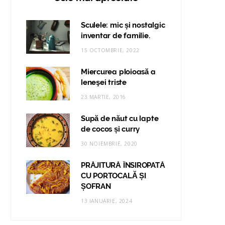
Sculele: mic și nostalgic
inventar de familie.
15 OCTOMBRIE, 2022
Miercurea ploioasă a
leneşei triste
23 MARTIE, 2016
Supă de năut cu lapte
de cocos și curry
30 NOIEMBRIE, 2020
PRĂJITURĂ ÎNSIROPATĂ
CU PORTOCALĂ ȘI
ȘOFRAN
13 IANUARIE, 2024