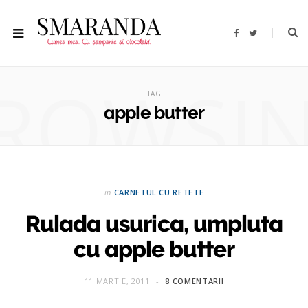
F
T
a
w
c
i
e
t
b
t
ROWSI
o
e
o
r
TAG
k
apple butter
in
CARNETUL CU RETETE
Rulada usurica, umpluta
cu apple butter
11 MARTIE, 2011
8 COMENTARII