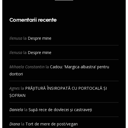
Comentarii recente
Ilenusa
la
Despre mine
Ilenusa
la
Despre mine
Mihaela Constantin
la
Cadou: ‘Margica albastra’ pentru
doritori
Agnes
la
PRĂJITURĂ ÎNSIROPATĂ CU PORTOCALĂ ȘI
ȘOFRAN
Daniela
la
Supă rece de dovlecei și castraveți
Diana
la
Tort de mere de post/vegan