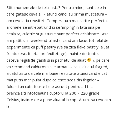
Stiti momentele de felul asta? Pentru mine, sunt cele in
care gatesc ceva si – atunci cand iau prima muscatura –
am revelatia reusitei. Temperatura mancarii e perfecta,
aromele se intrepatrund si se ‘imping’ in fata una pe
cealalta, culorile si gusturile sunt perfect echilibrate. Asa
am patit si in weekend-ul asta, cand am facut tot felul de
experimente cu puff pastry (va sa zica flake pastry, aluat
frantuzesc, foietaj ori feuilletage). Inainte de toate,
cateva reguli (le gasiti si in pachetul de aluat
), pe care
va recomand calduros sa le urmati: – ca si aluatul fraged,
aluatul asta da cele mai bune rezultate atunci cand e cat
mai putin manipulat dupa ce este scos din frigider –
folositi un cutit foarte bine ascutit pentru a-l taia –
preincalziti intotdeauna cuptorul la 200 – 220 grade
Celsius, inainte de a pune aluatul la copt Acum, sa revenim
la…