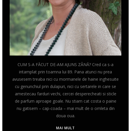
CUM S-A FĂCUT DE-AM AJUNS ZÂNĂ? Cred ca s-a
intamplat prin toamna lui 89. Pana atunci nu prea
avusesem treaba nici cu mormanele de haine inghesuite
cu genunchiul prin dulapuri, nici cu sertarele in care se
amestecau farduri vechi, cercei desperecheati si sticle
de parfum aproape goale. Nu stiam cat costa o paine
nu gatisem – cap-coada – mai mult de o omleta din
doua oua.
MAI MULT