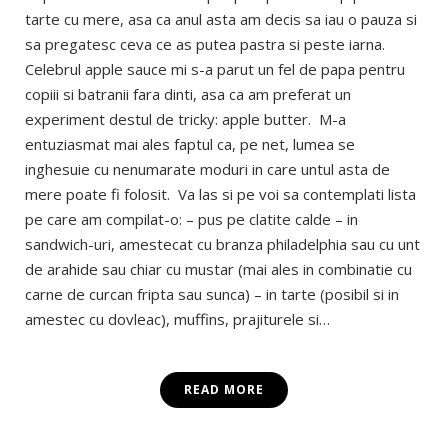
tarte cu mere, asa ca anul asta am decis sa iau o pauza si
sa pregatesc ceva ce as putea pastra si peste iarna.
Celebrul apple sauce mi s-a parut un fel de papa pentru
copiii si batranii fara dinti, asa ca am preferat un
experiment destul de tricky: apple butter. M-a
entuziasmat mai ales faptul ca, pe net, lumea se
inghesuie cu nenumarate moduri in care untul asta de
mere poate fi folosit. Va las si pe voi sa contemplati lista
pe care am compilat-o: – pus pe clatite calde – in
sandwich-uri, amestecat cu branza philadelphia sau cu unt
de arahide sau chiar cu mustar (mai ales in combinatie cu
carne de curcan fripta sau sunca) – in tarte (posibil si in
amestec cu dovleac), muffins, prajiturele si…
READ MORE