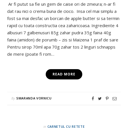
Ar fi putut sa fie un gem de caise ori de zmeura; n-ar fi
dat rau nici o crema buna de cioco. Insa cel mai simplu a
fost sa mai desfac un borcan de apple butter si sa termin
rapid cu toata constructia cea zaharicoasa. Ingrediente 4
albusuri 7 galbenusuri 85g zahar pudra 35g faina 40g
faina (amidon) de porumb – zis si Maizena 1 praf de sare
Pentru sirop 70ml apa 70g zahar tos 2 linguri schnapps
de mere (poate fi rom…
READ MORE
By
SMARANDA VORNICU
in
CARNETUL CU RETETE