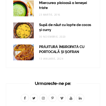
Miercurea ploioasă a leneşei
triste
23 MARTIE, 2016
Supă de năut cu lapte de cocos
și curry
30 NOIEMBRIE, 2020
PRĂJITURĂ ÎNSIROPATĂ CU
PORTOCALĂ ȘI ȘOFRAN
13 IANUARIE, 2024
Urmareste-ne pe:
F
T
I
P
V
Y
L
a
w
n
i
i
o
i