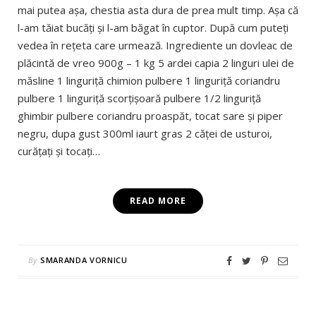
mai putea așa, chestia asta dura de prea mult timp. Așa că
l-am tăiat bucăți și l-am băgat în cuptor. După cum puteți
vedea în rețeta care urmează. Ingrediente un dovleac de
plăcintă de vreo 900g – 1 kg 5 ardei capia 2 linguri ulei de
măsline 1 linguriță chimion pulbere 1 linguriță coriandru
pulbere 1 linguriță scorțișoară pulbere 1/2 linguriță
ghimbir pulbere coriandru proaspăt, tocat sare și piper
negru, dupa gust 300ml iaurt gras 2 căței de usturoi,
curățați și tocați…
READ MORE
By
SMARANDA VORNICU