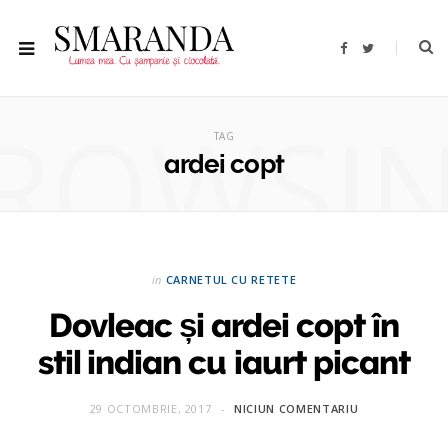
F
T
a
w
c
i
e
t
b
t
ROWSI
o
e
o
r
TAG
k
ardei copt
in
CARNETUL CU RETETE
Dovleac și ardei copt în
stil indian cu iaurt picant
29 OCTOMBRIE, 2017
NICIUN COMENTARIU