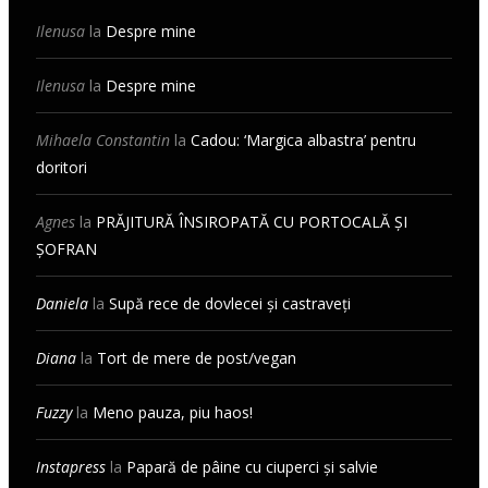
Ilenusa
la
Despre mine
Ilenusa
la
Despre mine
Mihaela Constantin
la
Cadou: ‘Margica albastra’ pentru
doritori
Agnes
la
PRĂJITURĂ ÎNSIROPATĂ CU PORTOCALĂ ȘI
ȘOFRAN
Daniela
la
Supă rece de dovlecei și castraveți
Diana
la
Tort de mere de post/vegan
Fuzzy
la
Meno pauza, piu haos!
Instapress
la
Papară de pâine cu ciuperci și salvie