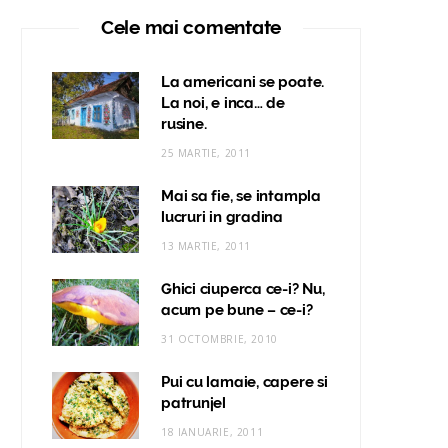
Cele mai comentate
La americani se poate.
La noi, e inca… de
rusine.
25 MARTIE, 2011
Mai sa fie, se intampla
lucruri in gradina
13 MARTIE, 2011
Ghici ciuperca ce-i? Nu,
acum pe bune – ce-i?
31 OCTOMBRIE, 2010
Pui cu lamaie, capere si
patrunjel
18 IANUARIE, 2011