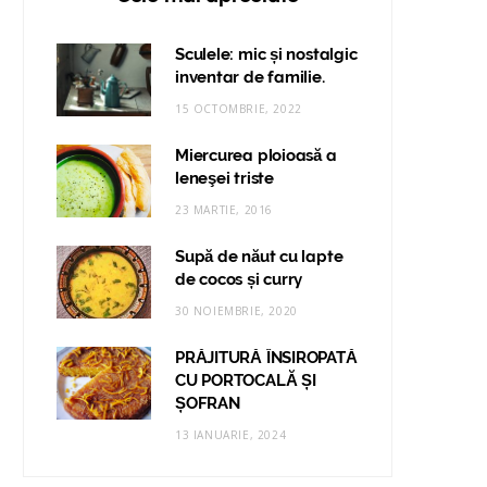
Sculele: mic și nostalgic
inventar de familie.
15 OCTOMBRIE, 2022
Miercurea ploioasă a
leneşei triste
23 MARTIE, 2016
Supă de năut cu lapte
de cocos și curry
30 NOIEMBRIE, 2020
PRĂJITURĂ ÎNSIROPATĂ
CU PORTOCALĂ ȘI
ȘOFRAN
13 IANUARIE, 2024