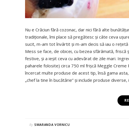
Nu e Crăciun fără cozonac, dar nici fără alte bunătățur
tradiționale, îmi place să pregătesc și câte ceva ușur
sucit, m-am tot învârtit și m-am decis să iau o rețetă 
Mess se face, de obicei, cu bezea sfărâmată, friscă 
festive, și a ieșit ceva cu adevărat de zile mari. Ing
paharele folosite) circa 750 ml frișcă Meggle Creme P
încercat multe produse de acest tip, însă gama asta, i
„chef la tine în bucătărie” și include produse diverse,
R
By
SMARANDA VORNICU