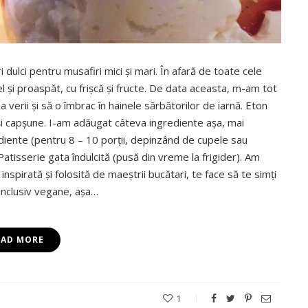
i dulci pentru musafiri mici și mari. În afară de toate cele
el și proaspăt, cu frișcă și fructe. De data aceasta, m-am tot
a verii și să o îmbrac în hainele sărbătorilor de iarnă. Eton
și capșune. I-am adăugat câteva ingrediente așa, mai
rediente (pentru 8 – 10 porții, depinzând de cupele sau
atisserie gata îndulcită (pusă din vreme la frigider). Am
nspirată și folosită de maeștrii bucătari, te face să te simți
 inclusiv vegane, așa…
EAD MORE
1