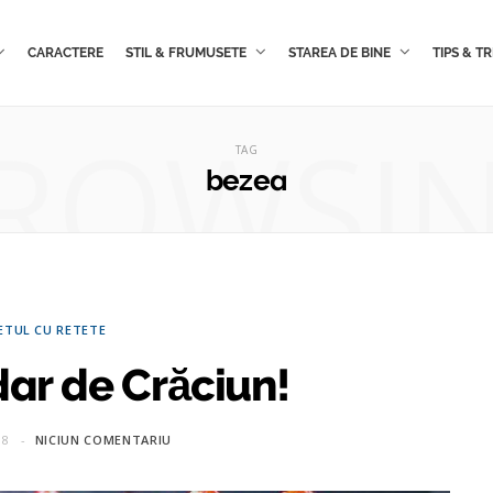
CARACTERE
STIL & FRUMUSETE
STAREA DE BINE
TIPS & TR
ROWSI
TAG
bezea
ETUL CU RETETE
dar de Crăciun!
18
NICIUN COMENTARIU