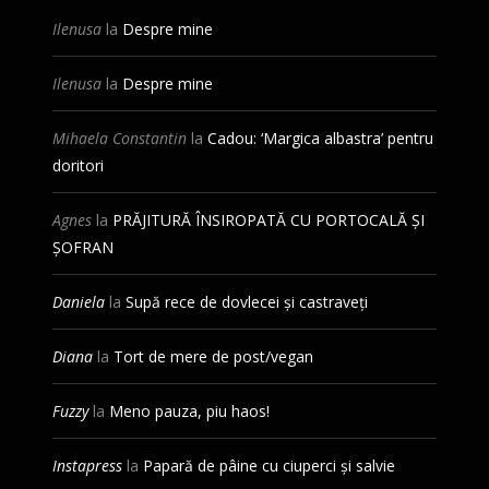
Ilenusa
la
Despre mine
Ilenusa
la
Despre mine
Mihaela Constantin
la
Cadou: ‘Margica albastra’ pentru
doritori
Agnes
la
PRĂJITURĂ ÎNSIROPATĂ CU PORTOCALĂ ȘI
ȘOFRAN
Daniela
la
Supă rece de dovlecei și castraveți
Diana
la
Tort de mere de post/vegan
Fuzzy
la
Meno pauza, piu haos!
Instapress
la
Papară de pâine cu ciuperci și salvie