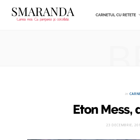
CARNETUL CU RETETE
B
in
CARN
Eton Mess, 
23 DECEMBRIE, 20