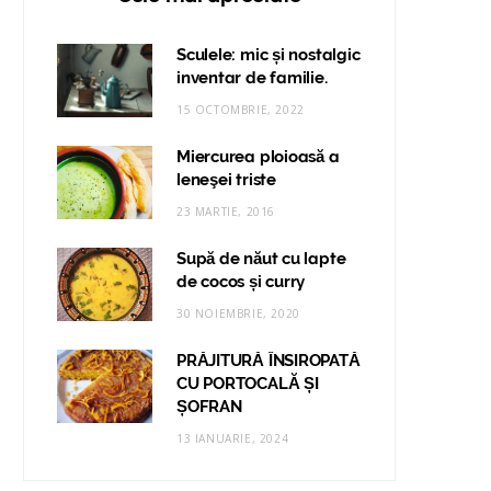
Sculele: mic și nostalgic
inventar de familie.
15 OCTOMBRIE, 2022
Miercurea ploioasă a
leneşei triste
23 MARTIE, 2016
Supă de năut cu lapte
de cocos și curry
30 NOIEMBRIE, 2020
PRĂJITURĂ ÎNSIROPATĂ
CU PORTOCALĂ ȘI
ȘOFRAN
13 IANUARIE, 2024