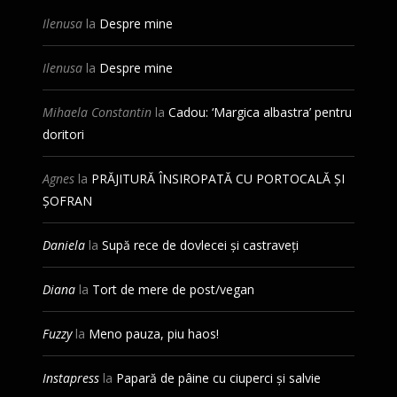
Ilenusa
la
Despre mine
Ilenusa
la
Despre mine
Mihaela Constantin
la
Cadou: ‘Margica albastra’ pentru
doritori
Agnes
la
PRĂJITURĂ ÎNSIROPATĂ CU PORTOCALĂ ȘI
ȘOFRAN
Daniela
la
Supă rece de dovlecei și castraveți
Diana
la
Tort de mere de post/vegan
Fuzzy
la
Meno pauza, piu haos!
Instapress
la
Papară de pâine cu ciuperci și salvie