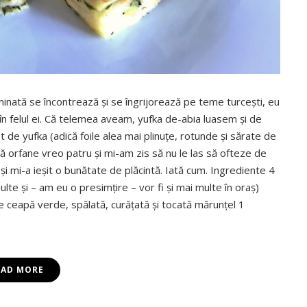
inată se încontrează şi se îngrijorează pe teme turceşti, eu
 în felul ei. Că telemea aveam, yufka de-abia luasem şi de
et de yufka (adică foile alea mai plinuţe, rotunde şi sărate de
 orfane vreo patru şi mi-am zis să nu le las să ofteze de
i mi-a ieşit o bunătate de plăcintă. Iată cum. Ingrediente 4
multe şi – am eu o presimţire – vor fi şi mai multe în oraş)
e ceapă verde, spălată, curăţată şi tocată mărunţel 1
EAD MORE