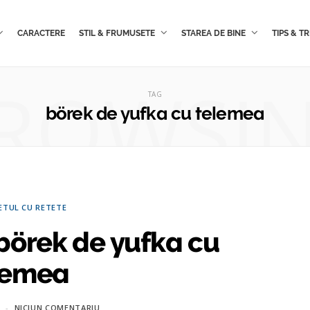
CARACTERE
STIL & FRUMUSETE
STAREA DE BINE
TIPS & TR
ROWSI
TAG
börek de yufka cu telemea
ETUL CU RETETE
örek de yufka cu
lemea
NICIUN COMENTARIU