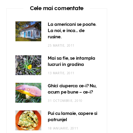
Cele mai comentate
La americani se poate.
La noi, e inca… de
rusine.
25 MARTIE, 2011
Mai sa fie, se intampla
lucruri in gradina
13 MARTIE, 2011
Ghici ciuperca ce-i? Nu,
acum pe bune – ce-i?
31 OCTOMBRIE, 2010
Pui cu lamaie, capere si
patrunjel
18 IANUARIE, 2011