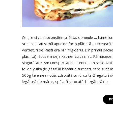
Ce ţi-e şi cu subconştientul ăsta, domnule … Lume lum
stau ce stau şi mă apuc de fac o plăcintă. Turcească,
verdeţuri de Paşti era plin frigiderul. Din primul pach
plăcintă) făcusem deja katmer cu caimac. Rămăseseră
singurătate. Am conspectat cu atenţie, am sintetizat ş
foi de yufka (le găsiţi în băcăniile turceşti, care sunt 
500g telemea nouă, zdrobită cu furculiţa 2 legături d
legătură de mărar, spălată şi tocată 1 legătură de…
R