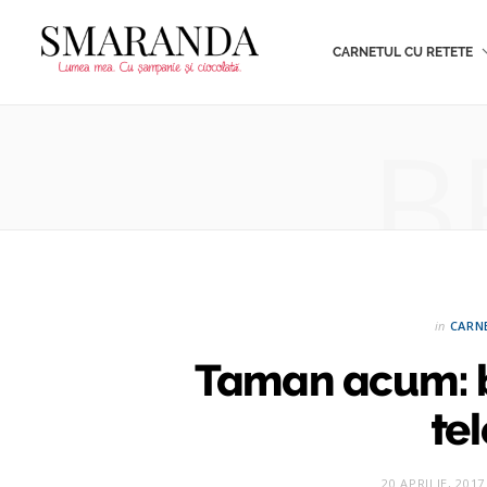
CARNETUL CU RETETE
B
in
CARN
Taman acum: b
te
20 APRILIE, 2017