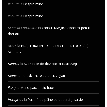
Ilenusa
la
Despre mine
Ilenusa
la
Despre mine
Mihaela Constantin
la
Cadou: ‘Margica albastra’ pentru
doritori
Agnes
la
PRĂJITURĂ ÎNSIROPATĂ CU PORTOCALĂ ȘI
ȘOFRAN
Daniela
la
Supă rece de dovlecei și castraveți
Diana
la
Tort de mere de post/vegan
Fuzzy
la
Meno pauza, piu haos!
Instapress
la
Papară de pâine cu ciuperci și salvie