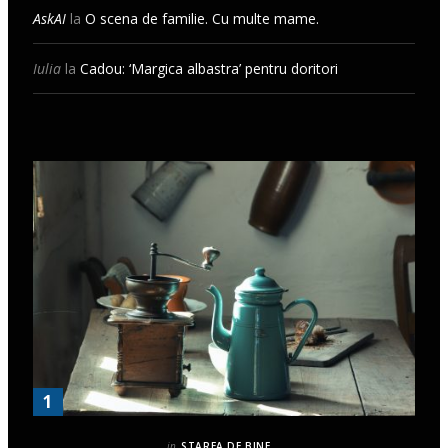
AskAI
la
O scena de familie. Cu multe mame.
Iulia
la
Cadou: ‘Margica albastra’ pentru doritori
in
STAREA DE BINE