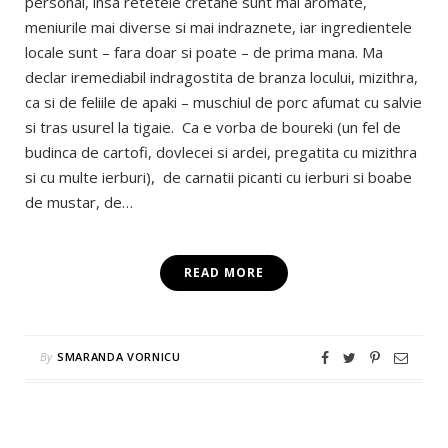
personal, insa retetele cretane sunt mai aromate,
meniurile mai diverse si mai indraznete, iar ingredientele
locale sunt – fara doar si poate – de prima mana. Ma
declar iremediabil indragostita de branza locului, mizithra,
ca si de feliile de apaki – muschiul de porc afumat cu salvie
si tras usurel la tigaie. Ca e vorba de boureki (un fel de
budinca de cartofi, dovlecei si ardei, pregatita cu mizithra
si cu multe ierburi), de carnatii picanti cu ierburi si boabe
de mustar, de…
READ MORE
By
SMARANDA VORNICU