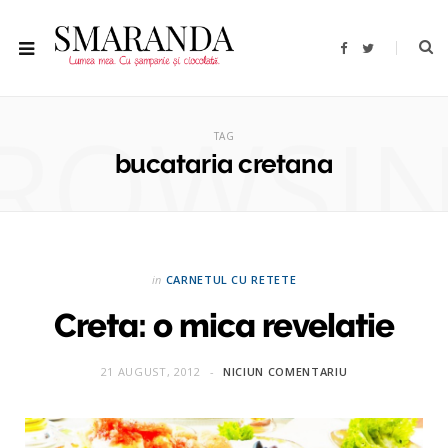
F
T
a
w
c
i
e
t
b
t
ROWSI
o
e
o
r
TAG
k
bucataria cretana
in
CARNETUL CU RETETE
Creta: o mica revelatie
21 AUGUST, 2012
NICIUN COMENTARIU