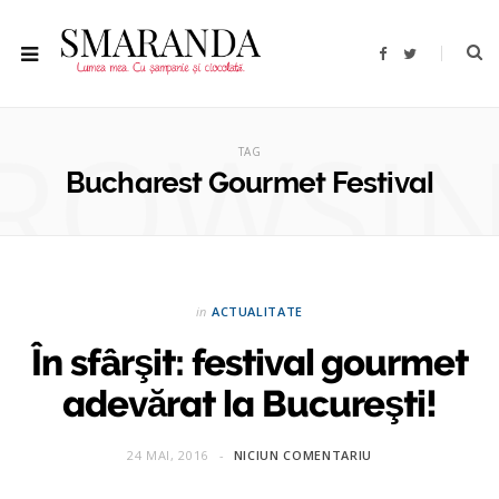
F
T
a
w
c
i
e
t
b
t
ROWSI
o
e
o
r
TAG
k
Bucharest Gourmet Festival
in
ACTUALITATE
În sfârşit: festival gourmet
adevărat la Bucureşti!
24 MAI, 2016
NICIUN COMENTARIU