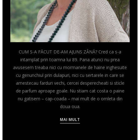
CUM S-A FĂCUT DE-AM AJUNS ZÂNĂ? Cred ca s-a
intamplat prin toamna lui 89. Pana atunci nu prea
avusesem treaba nici cu mormanele de haine inghesuite
cu genunchiul prin dulapuri, nici cu sertarele in care se
amestecau farduri vechi, cercei desperecheati si sticle
de parfum aproape goale. Nu stiam cat costa o paine
nu gatisem – cap-coada – mai mult de o omleta din
doua oua.
MAI MULT