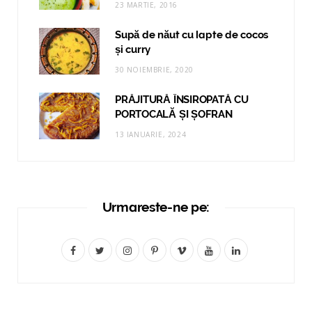
23 MARTIE, 2016
Supă de năut cu lapte de cocos
și curry
30 NOIEMBRIE, 2020
PRĂJITURĂ ÎNSIROPATĂ CU
PORTOCALĂ ȘI ȘOFRAN
13 IANUARIE, 2024
Urmareste-ne pe:
F
T
I
P
V
Y
L
a
w
n
i
i
o
i
c
i
s
n
m
u
n