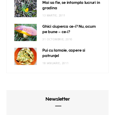
Mai sa fie, se intampla lucruri in
gradina
13 MARTIE, 2011
Ghici ciuperca ce-i? Nu, acum
pe bune – ce-i?
31 OCTOMBRIE, 2010
Pui cu lamaie, capere si
patrunjel
18 IANUARIE, 2011
Newsletter