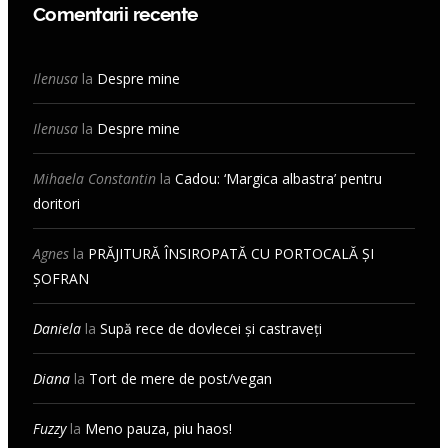
Comentarii recente
Ilenusa
la
Despre mine
Ilenusa
la
Despre mine
Mihaela Constantin
la
Cadou: ‘Margica albastra’ pentru
doritori
Agnes
la
PRĂJITURĂ ÎNSIROPATĂ CU PORTOCALĂ ȘI
ȘOFRAN
Daniela
la
Supă rece de dovlecei și castraveți
Diana
la
Tort de mere de post/vegan
Fuzzy
la
Meno pauza, piu haos!