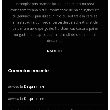
intamplat prin toamna lui 89. Pana atunci nu prea
avusesem treaba nici cu mormanele de haine inghesuite
cu genunchiul prin dulapuri, nici cu sertarele in care se
amestecau farduri vechi, cercei desperecheati si sticle
de parfum aproape goale. Nu stiam cat costa o paine
nu gatisem – cap-coada – mai mult de o omleta din
doua oua.
MAI MULT
Comentarii recente
Ilenusa
la
Despre mine
Ilenusa
la
Despre mine