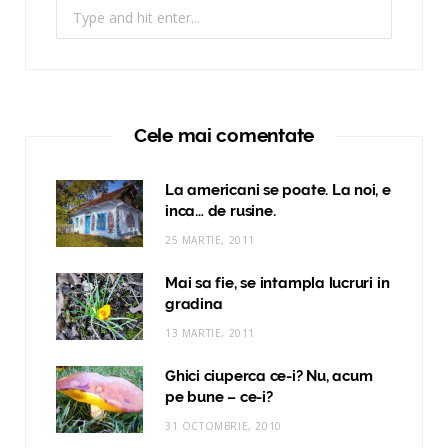
Search
for:
Cele mai comentate
La americani se poate. La noi, e
inca… de rusine.
25 MARTIE, 2011
Mai sa fie, se intampla lucruri in
gradina
13 MARTIE, 2011
Ghici ciuperca ce-i? Nu, acum
pe bune – ce-i?
31 OCTOMBRIE, 2010