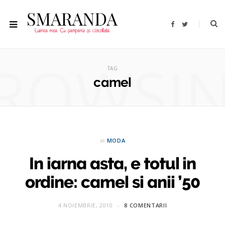
F
T
a
w
c
i
e
t
b
t
ROWSI
o
e
o
r
TAG
k
camel
in
MODA
In iarna asta, e totul in
ordine: camel si anii ’50
4 NOIEMBRIE, 2010
8 COMENTARII