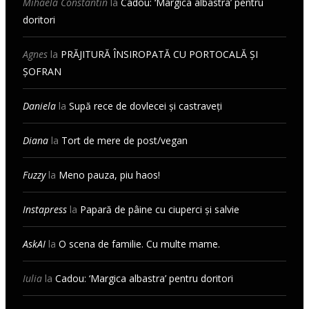
Mihaela Constantin
la
Cadou: ‘Margica albastra’ pentru
doritori
Agnes
la
PRĂJITURĂ ÎNSIROPATĂ CU PORTOCALĂ ȘI
ȘOFRAN
Daniela
la
Supă rece de dovlecei și castraveți
Diana
la
Tort de mere de post/vegan
Fuzzy
la
Meno pauza, piu haos!
Instapress
la
Papară de pâine cu ciuperci și salvie
AskAI
la
O scena de familie. Cu multe mame.
Iulia
la
Cadou: ‘Margica albastra’ pentru doritori