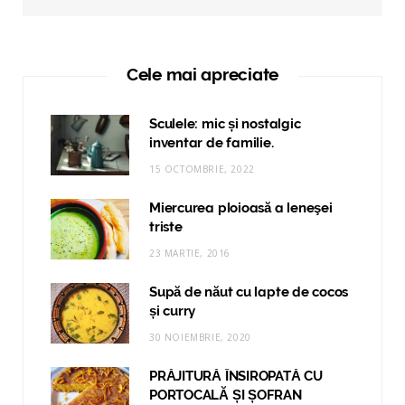
Cele mai apreciate
Sculele: mic și nostalgic
inventar de familie.
15 OCTOMBRIE, 2022
Miercurea ploioasă a leneşei
triste
23 MARTIE, 2016
Supă de năut cu lapte de cocos
și curry
30 NOIEMBRIE, 2020
PRĂJITURĂ ÎNSIROPATĂ CU
PORTOCALĂ ȘI ȘOFRAN