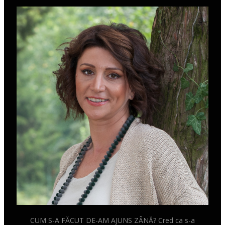
m
t
CUM S-A FĂCUT DE-AM AJUNS ZÂNĂ? Cred ca s-a