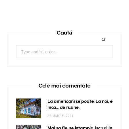
Caută
Search
for:
Cele mai comentate
La americani se poate. La noi, e
inca… de rusine.
25 MARTIE, 2011
Mai sa fie, se intampla lucruri in