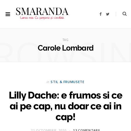
F
T
a
w
c
i
e
t
b
t
ROWSI
o
e
o
r
TAG
k
Carole Lombard
in
STIL & FRUMUSETE
Lilly Dache: e frumos si ce
ai pe cap, nu doar ce ai in
cap!
21 OCTOMBRIE, 2010
13 COMENTARII