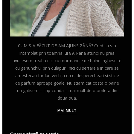
CUM S-A FĂCUT DE-AM AJUNS ZÂNĂ? Cred ca s-a
intamplat prin toamna lui 89. Pana atunci nu prea
avusesem treaba nici cu mormanele de haine inghesuite
cu genunchiul prin dulapuri, nici cu sertarele in care se
amestecau farduri vechi, cercei desperecheati si sticle
de parfum aproape goale. Nu stiam cat costa o paine
nu gatisem – cap-coada – mai mult de o omleta din
doua oua.
MAI MULT