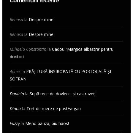
Comentarii recente
Ilenusa
la
Despre mine
Ilenusa
la
Despre mine
Mihaela Constantin
la
Cadou: ‘Margica albastra’ pentru
doritori
Agnes
la
PRĂJITURĂ ÎNSIROPATĂ CU PORTOCALĂ ȘI
ȘOFRAN
Daniela
la
Supă rece de dovlecei și castraveți
Diana
la
Tort de mere de post/vegan
Fuzzy
la
Meno pauza, piu haos!