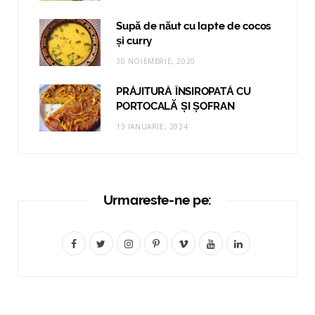
Supă de năut cu lapte de cocos
și curry
30 NOIEMBRIE, 2020
PRĂJITURĂ ÎNSIROPATĂ CU
PORTOCALĂ ȘI ȘOFRAN
13 IANUARIE, 2024
Urmareste-ne pe:
F
T
I
P
V
Y
L
a
w
n
i
i
o
i
c
i
s
n
m
u
n
e
t
t
t
e
T
k