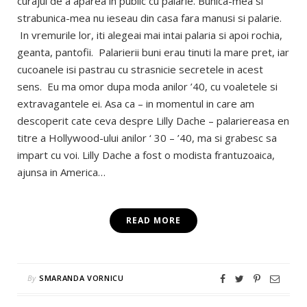
curajul de a aparea in public cu palarie. Bunica-mea si
strabunica-mea nu ieseau din casa fara manusi si palarie.
In vremurile lor, iti alegeai mai intai palaria si apoi rochia,
geanta, pantofii. Palarierii buni erau tinuti la mare pret, iar
cucoanele isi pastrau cu strasnicie secretele in acest
sens. Eu ma omor dupa moda anilor ’40, cu voaletele si
extravagantele ei. Asa ca – in momentul in care am
descoperit cate ceva despre Lilly Dache – palariereasa en
titre a Hollywood-ului anilor ‘ 30 – ’40, ma si grabesc sa
impart cu voi. Lilly Dache a fost o modista frantuzoaica,
ajunsa in America…
READ MORE
By
SMARANDA VORNICU