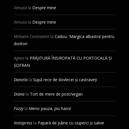
Ilenusa
la
Despre mine
Ilenusa
la
Despre mine
Mihaela Constantin
la
Cadou: ‘Margica albastra’ pentru
doritori
Agnes
la
PRĂJITURĂ ÎNSIROPATĂ CU PORTOCALĂ ȘI
ȘOFRAN
Daniela
la
Supă rece de dovlecei și castraveți
Diana
la
Tort de mere de post/vegan
Fuzzy
la
Meno pauza, piu haos!
Instapress
la
Papară de pâine cu ciuperci și salvie