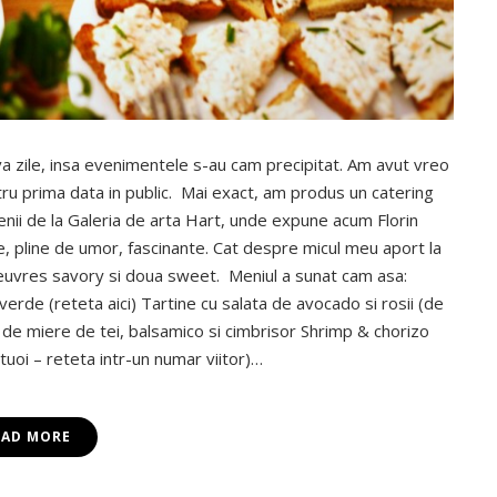
va zile, insa evenimentele s-au cam precipitat. Am avut vreo
ntru prima data in public. Mai exact, am produs un catering
nii de la Galeria de arta Hart, unde expune acum Florin
le, pline de umor, fascinante. Cat despre micul meu aport la
oeuvres savory si doua sweet. Meniul a sunat cam asa:
rde (reteta aici) Tartine cu salata de avocado si rosii (de
 de miere de tei, balsamico si cimbrisor Shrimp & chorizo
uoi – reteta intr-un numar viitor)…
EAD MORE