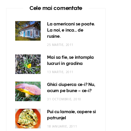
Cele mai comentate
La americani se poate.
La noi, e inca… de
rusine.
25 MARTIE, 2011
Mai sa fie, se intampla
lucruri in gradina
13 MARTIE, 2011
Ghici ciuperca ce-i? Nu,
acum pe bune – ce-i?
31 OCTOMBRIE, 2010
Pui cu lamaie, capere si
patrunjel
18 IANUARIE, 2011