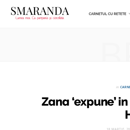
CARNETUL CU RETETE
B
in
CARN
Zana ‘expune’ in
18 MARTIE, 2