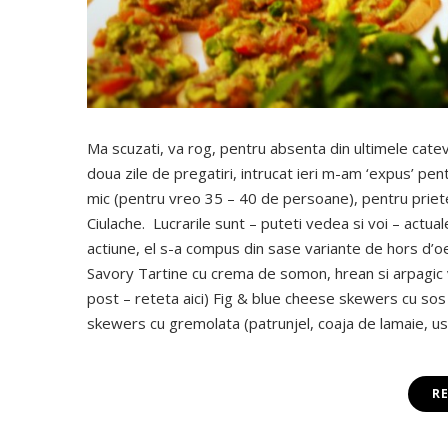
Ma scuzati, va rog, pentru absenta din ultimele cate
doua zile de pregatiri, intrucat ieri m-am ‘expus’ pe
mic (pentru vreo 35 – 40 de persoane), pentru priete
Ciulache. Lucrarile sunt – puteti vedea si voi – actua
actiune, el s-a compus din sase variante de hors d’
Savory Tartine cu crema de somon, hrean si arpagic ve
post – reteta aici) Fig & blue cheese skewers cu sos
skewers cu gremolata (patrunjel, coaja de lamaie, ust
R