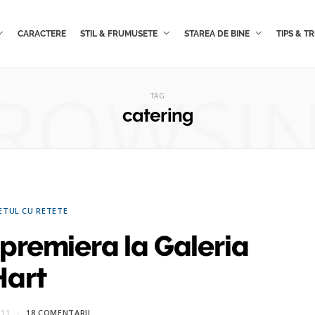
CARACTERE
STIL & FRUMUSETE
STAREA DE BINE
TIPS & TR
ROWSI
TAG
catering
ETUL CU RETETE
 premiera la Galeria
Hart
011
18 COMENTARII