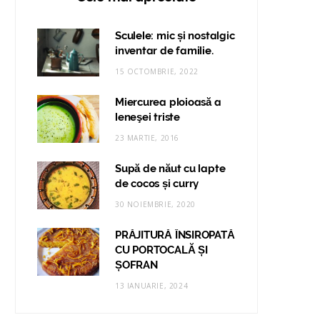
Sculele: mic și nostalgic
inventar de familie.
15 OCTOMBRIE, 2022
Miercurea ploioasă a
leneşei triste
23 MARTIE, 2016
Supă de năut cu lapte
de cocos și curry
30 NOIEMBRIE, 2020
PRĂJITURĂ ÎNSIROPATĂ
CU PORTOCALĂ ȘI
ȘOFRAN
13 IANUARIE, 2024