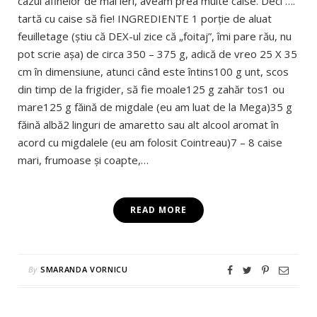
cazul afinelor de mai ieri, aveam prea multe caise. Deci ….
tartă cu caise să fie! INGREDIENTE 1 porție de aluat
feuilletage (știu că DEX-ul zice că „foitaj”, îmi pare rău, nu
pot scrie așa) de circa 350 – 375 g, adică de vreo 25 X 35
cm în dimensiune, atunci când este întins100 g unt, scos
din timp de la frigider, să fie moale125 g zahăr tos1 ou
mare125 g făină de migdale (eu am luat de la Mega)35 g
făină albă2 linguri de amaretto sau alt alcool aromat în
acord cu migdalele (eu am folosit Cointreau)7 – 8 caise
mari, frumoase și coapte,…
READ MORE
By
SMARANDA VORNICU