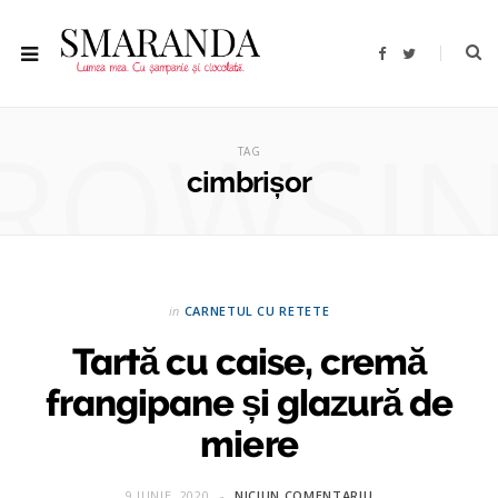
F
T
a
w
c
i
e
t
b
t
ROWSI
o
e
o
r
TAG
k
cimbrișor
in
CARNETUL CU RETETE
Tartă cu caise, cremă
frangipane și glazură de
miere
9 IUNIE, 2020
NICIUN COMENTARIU