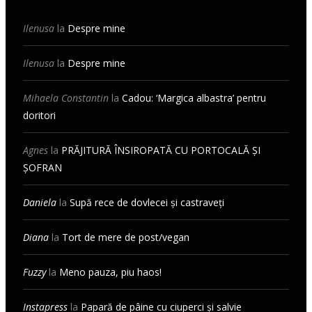
Ilenusa
la
Despre mine
Ilenusa
la
Despre mine
Mihaela Constantin
la
Cadou: ‘Margica albastra’ pentru
doritori
Agnes
la
PRĂJITURĂ ÎNSIROPATĂ CU PORTOCALĂ ȘI
ȘOFRAN
Daniela
la
Supă rece de dovlecei și castraveți
Diana
la
Tort de mere de post/vegan
Fuzzy
la
Meno pauza, piu haos!
Instapress
la
Papară de pâine cu ciuperci și salvie