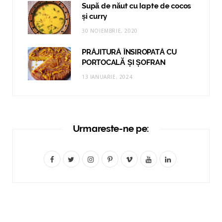
Supă de năut cu lapte de cocos
și curry
30 NOIEMBRIE, 2020
PRĂJITURĂ ÎNSIROPATĂ CU
PORTOCALĂ ȘI ȘOFRAN
13 IANUARIE, 2024
Urmareste-ne pe:
F
T
I
P
V
Y
L
a
w
n
i
i
o
i
c
i
s
n
m
u
n
e
t
t
t
e
T
k