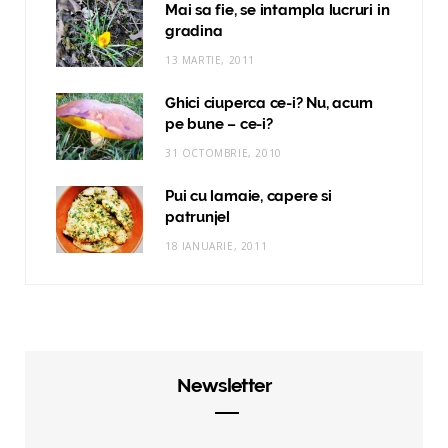
Mai sa fie, se intampla lucruri in
gradina
13 MARTIE, 2011
Ghici ciuperca ce-i? Nu, acum
pe bune – ce-i?
31 OCTOMBRIE, 2010
Pui cu lamaie, capere si
patrunjel
18 IANUARIE, 2011
Newsletter