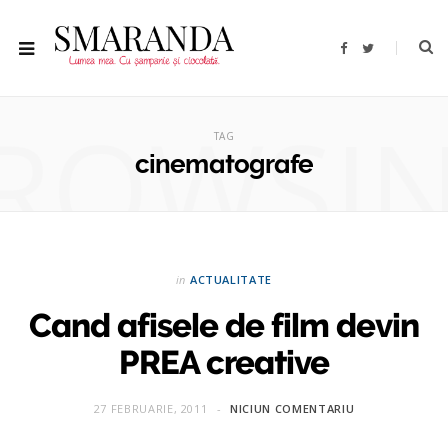
F
T
a
w
c
i
e
t
b
t
ROWSI
o
e
o
r
TAG
k
cinematografe
in
ACTUALITATE
Cand afisele de film devin
PREA creative
27 FEBRUARIE, 2011
NICIUN COMENTARIU