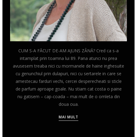
CUM S-A FĂCUT DE-AM AJUNS ZÂNĂ? Cred ca s-a
intamplat prin toamna lui 89. Pana atunci nu prea
avusesem treaba nici cu mormanele de haine inghesuite
cu genunchiul prin dulapuri, nici cu sertarele in care se
amestecau farduri vechi, cercei desperecheati si sticle
de parfum aproape goale. Nu stiam cat costa o paine
nu gatisem – cap-coada – mai mult de o omleta din
doua oua.
MAI MULT