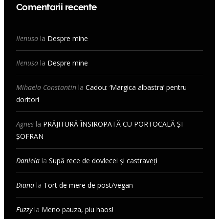
Comentarii recente
Ilenusa
la
Despre mine
Ilenusa
la
Despre mine
Mihaela Constantin
la
Cadou: ‘Margica albastra’ pentru
doritori
Agnes
la
PRĂJITURĂ ÎNSIROPATĂ CU PORTOCALĂ ȘI
ȘOFRAN
Daniela
la
Supă rece de dovlecei și castraveți
Diana
la
Tort de mere de post/vegan
Fuzzy
la
Meno pauza, piu haos!