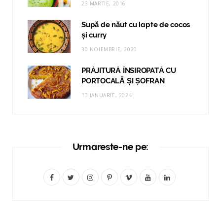
23 MARTIE, 2016
Supă de năut cu lapte de cocos
și curry
30 NOIEMBRIE, 2020
PRĂJITURĂ ÎNSIROPATĂ CU
PORTOCALĂ ȘI ȘOFRAN
13 IANUARIE, 2024
Urmareste-ne pe:
F
T
I
P
V
Y
L
a
w
n
i
i
o
i
c
i
s
n
m
u
n