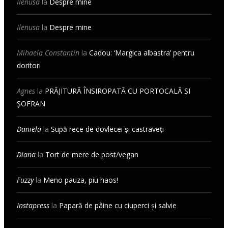
Ilenusa
la
Despre mine
Ilenusa
la
Despre mine
Mihaela Constantin
la
Cadou: ‘Margica albastra’ pentru
doritori
Agnes
la
PRĂJITURĂ ÎNSIROPATĂ CU PORTOCALĂ ȘI
ȘOFRAN
Daniela
la
Supă rece de dovlecei și castraveți
Diana
la
Tort de mere de post/vegan
Fuzzy
la
Meno pauza, piu haos!
Instapress
la
Papară de pâine cu ciuperci și salvie