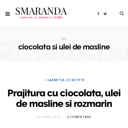
F
T
a
w
c
i
e
t
b
t
ROWSI
o
e
o
r
TAG
k
ciocolata si ulei de masline
in
CARNETUL CU RETETE
Prajitura cu ciocolata, ulei
de masline si rozmarin
25 IUNIE, 2010
3 COMENTARII