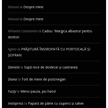
Ilenusa
la
Despre mine
Ilenusa
la
Despre mine
Mihaela Constantin
la
Cadou: ‘Margica albastra’ pentru
doritori
Agnes
la
PRĂJITURĂ ÎNSIROPATĂ CU PORTOCALĂ ȘI
ȘOFRAN
Daniela
la
Supă rece de dovlecei și castraveți
Diana
la
Tort de mere de post/vegan
Fuzzy
la
Meno pauza, piu haos!
Instapress
la
Papară de pâine cu ciuperci și salvie