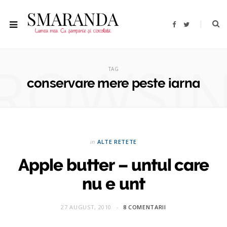
F
T
a
w
c
i
e
t
b
t
ROWSI
o
e
o
r
TAG
k
conservare mere peste iarna
in
ALTE RETETE
Apple butter – untul care
nu e unt
27 AUGUST, 2010
8 COMENTARII