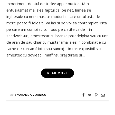
experiment destul de tricky: apple butter. M-a
entuziasmat mai ales faptul ca, pe net, lumea se
inghesuie cu nenumarate moduri in care untul asta de
mere poate fi folosit. Va las si pe voi sa contemplati lista
pe care am compilat-o: – pus pe clatite calde – in
sandwich-uri, amestecat cu branza philadelphia sau cu unt
de arahide sau chiar cu mustar (mai ales in combinatie cu
carne de curcan fripta sau sunca) – in tarte (posibil si in
amestec cu dovleac), muffins, prajiturele si…
READ MORE
By
SMARANDA VORNICU