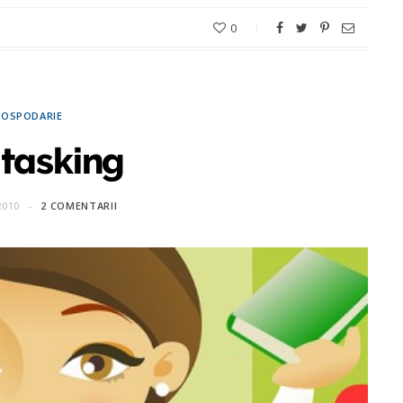
0
OSPODARIE
itasking
2010
2 COMENTARII