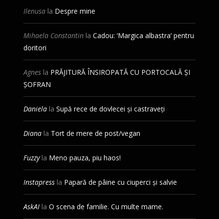
Ilenusa
la
Despre mine
Mihaela Constantin
la
Cadou: ‘Margica albastra’ pentru
doritori
Agnes
la
PRĂJITURĂ ÎNSIROPATĂ CU PORTOCALĂ ȘI
ȘOFRAN
Daniela
la
Supă rece de dovlecei și castraveți
Diana
la
Tort de mere de post/vegan
Fuzzy
la
Meno pauza, piu haos!
Instapress
la
Papară de pâine cu ciuperci și salvie
AskAI
la
O scena de familie. Cu multe mame.