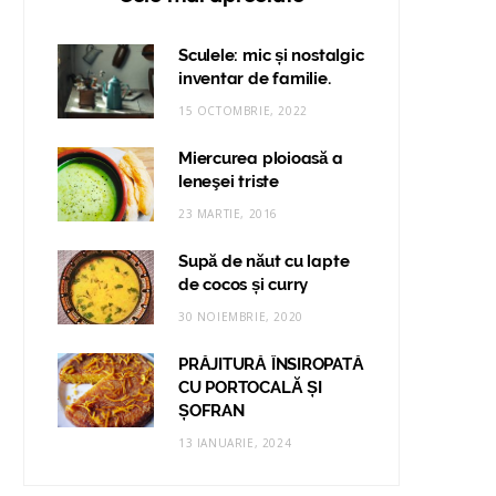
Sculele: mic și nostalgic
inventar de familie.
15 OCTOMBRIE, 2022
Miercurea ploioasă a
leneşei triste
23 MARTIE, 2016
Supă de năut cu lapte
de cocos și curry
30 NOIEMBRIE, 2020
PRĂJITURĂ ÎNSIROPATĂ
CU PORTOCALĂ ȘI
ȘOFRAN
13 IANUARIE, 2024