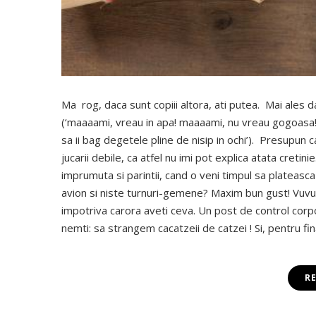
Ma rog, daca sunt copiii altora, ati putea. Mai ales d
(‘maaaami, vreau in apa! maaaami, nu vreau gogoasa!
sa ii bag degetele pline de nisip in ochi’). Presupun c
jucarii debile, ca atfel nu imi pot explica atata cretin
imprumuta si parintii, cand o veni timpul sa plateasc
avion si niste turnuri-gemene? Maxim bun gust! Vuvuze
impotriva carora aveti ceva. Un post de control corp
nemti: sa strangem cacatzeii de catzei ! Si, pentru f
R