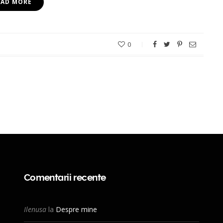
EAD MORE
0
Comentarii recente
Ilenusa
la
Despre mine