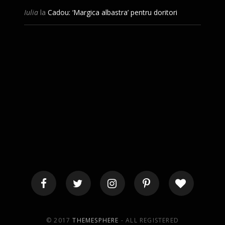
Iulia
la
Cadou: ‘Margica albastra’ pentru doritori
© 2017
THEMESPHERE
- ALL REGISTERED