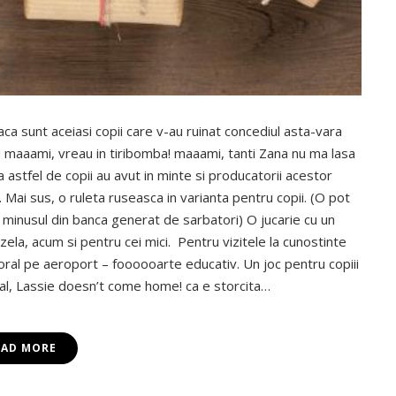
aca sunt aceiasi copii care v-au ruinat concediul asta-vara
 maaami, vreau in tiribomba! maaami, tanti Zana nu ma lasa
a astfel de copii au avut in minte si producatorii acestor
ie. Mai sus, o ruleta ruseasca in varianta pentru copii. (O pot
a minusul din banca generat de sarbatori) O jucarie cu un
la, acum si pentru cei mici. Pentru vizitele la cunostinte
oral pe aeroport – foooooarte educativ. Un joc pentru copiii
inal, Lassie doesn’t come home! ca e storcita…
EAD MORE