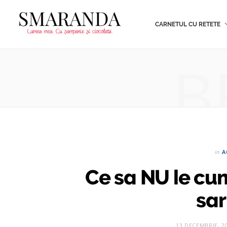
CARNETUL CU RETETE
B
in
A
Ce sa NU le cum
sar
13 DECEMBRIE, 2