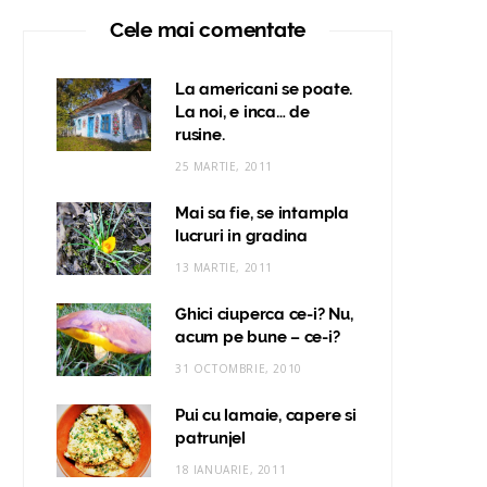
Cele mai comentate
La americani se poate.
La noi, e inca… de
rusine.
25 MARTIE, 2011
Mai sa fie, se intampla
lucruri in gradina
13 MARTIE, 2011
Ghici ciuperca ce-i? Nu,
acum pe bune – ce-i?
31 OCTOMBRIE, 2010
Pui cu lamaie, capere si
patrunjel
18 IANUARIE, 2011