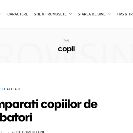
CARACTERE
STIL & FRUMUSETE
STAREA DE BINE
TIPS & TR
ROWSI
TAG
copii
CTUALITATE
parati copiilor de
batori
010
26 DE COMENTARII