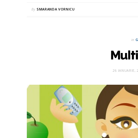
By
SMARANDA VORNICU
in
G
Mult
26 IANUARIE, 