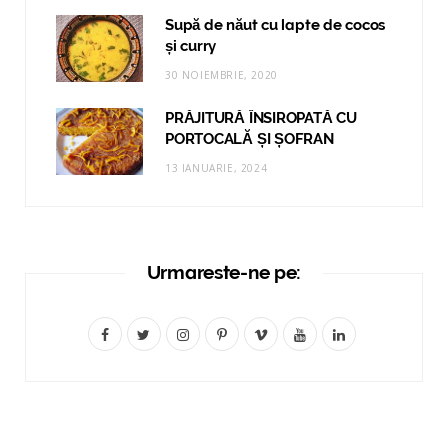
Supă de năut cu lapte de cocos
și curry
30 NOIEMBRIE, 2020
PRĂJITURĂ ÎNSIROPATĂ CU
PORTOCALĂ ȘI ȘOFRAN
13 IANUARIE, 2024
Urmareste-ne pe:
F
T
I
P
V
Y
L
a
w
n
i
i
o
i
c
i
s
n
m
u
n
e
t
t
t
e
T
k