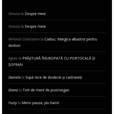
Ilenusa
la
Despre mine
Ilenusa
la
Despre mine
Mihaela Constantin
la
Cadou: ‘Margica albastra’ pentru
doritori
Agnes
la
PRĂJITURĂ ÎNSIROPATĂ CU PORTOCALĂ ȘI
ȘOFRAN
Daniela
la
Supă rece de dovlecei și castraveți
Diana
la
Tort de mere de post/vegan
Fuzzy
la
Meno pauza, piu haos!