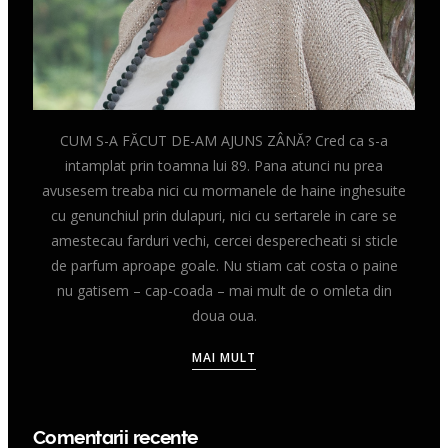
CUM S-A FĂCUT DE-AM AJUNS ZÂNĂ? Cred ca s-a
intamplat prin toamna lui 89. Pana atunci nu prea
avusesem treaba nici cu mormanele de haine inghesuite
cu genunchiul prin dulapuri, nici cu sertarele in care se
amestecau farduri vechi, cercei desperecheati si sticle
de parfum aproape goale. Nu stiam cat costa o paine
nu gatisem – cap-coada – mai mult de o omleta din
doua oua.
MAI MULT
Comentarii recente