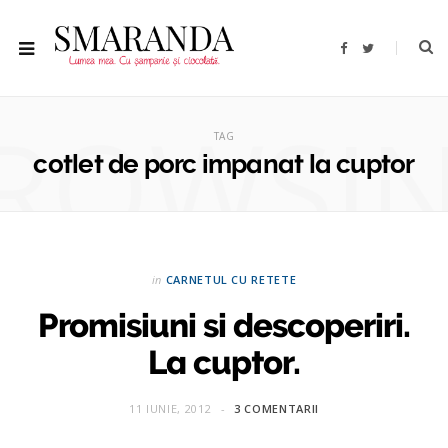
F
T
a
w
c
i
e
t
b
t
ROWSI
o
e
o
r
TAG
k
cotlet de porc impanat la cuptor
in
CARNETUL CU RETETE
Promisiuni si descoperiri.
La cuptor.
11 IUNIE, 2012
3 COMENTARII