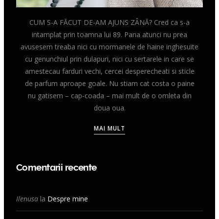
CUM S-A FĂCUT DE-AM AJUNS ZÂNĂ? Cred ca s-a
intamplat prin toamna lui 89. Pana atunci nu prea
avusesem treaba nici cu mormanele de haine inghesuite
cu genunchiul prin dulapuri, nici cu sertarele in care se
amestecau farduri vechi, cercei desperecheati si sticle
de parfum aproape goale. Nu stiam cat costa o paine
nu gatisem – cap-coada – mai mult de o omleta din
doua oua.
MAI MULT
Comentarii recente
Ilenusa
la
Despre mine