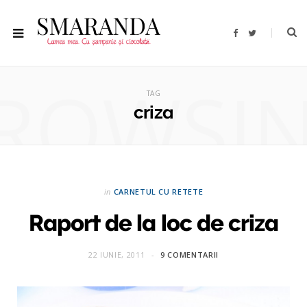
F
T
a
w
c
i
e
t
b
t
ROWSI
o
e
o
r
TAG
k
criza
in
CARNETUL CU RETETE
Raport de la loc de criza
22 IUNIE, 2011
9 COMENTARII