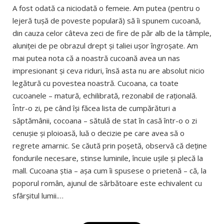
A fost odată ca niciodată o femeie. Am putea (pentru o
lejeră tuşă de poveste populară) să îi spunem cucoană,
din cauza celor câteva zeci de fire de păr alb de la tâmple,
aluniţei de pe obrazul drept şi taliei uşor îngroşate. Am
mai putea nota că a noastră cucoană avea un nas
impresionant şi ceva riduri, însă asta nu are absolut nicio
legătură cu povestea noastră. Cucoana, ca toate
cucoanele – matură, echilibrată, rezonabil de raţională.
Într-o zi, pe când îşi făcea lista de cumpărături a
săptămânii, cocoana – sătulă de stat în casă într-o o zi
cenuşie şi ploioasă, luă o decizie pe care avea să o
regrete amarnic. Se căută prin poşetă, observă că deţine
fondurile necesare, stinse luminile, încuie uşile şi plecă la
mall. Cucoana ştia – aşa cum îi spusese o prietenă – că, la
poporul român, ajunul de sărbătoare este echivalent cu
sfârşitul lumii.…