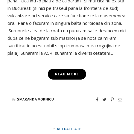
pana. Cica intr-o piatra de caldaram. Si mai cica nu exista
in Bucuresti (si nici pe traseul pana la frontiera de sud)
vulcanizare ori service care sa functioneze la o asemenea
ora. Pana o facuram in singura balta noroioasa din zona.
Suruburile alea de la roata nu puturam sa le desfacem nici
dupa ce ne bagaram sub masinoi (a se nota ca mi-am
sacrificat in acest nobil scop frumoasa mea rogojina de
plaja). Sunaram la ACR, sunaram la diversi cetateni…
READ MORE
By
SMARANDA VORNICU
in
ACTUALITATE