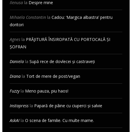
Ilenusa
la
Despre mine
Mihaela Constantin
la
Cadou: ‘Margica albastra’ pentru
doritori
Agnes
la
PRĂJITURĂ ÎNSIROPATĂ CU PORTOCALĂ ȘI
ȘOFRAN
Daniela
la
Supă rece de dovlecei și castraveți
Diana
la
Tort de mere de post/vegan
Fuzzy
la
Meno pauza, piu haos!
Instapress
la
Papară de pâine cu ciuperci și salvie
AskAI
la
O scena de familie. Cu multe mame.