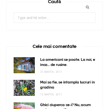
Caută
Search
for:
Cele mai comentate
La americani se poate. La noi, e
inca… de rusine.
25 MARTIE, 2011
Mai sa fie, se intampla lucruri in
gradina
13 MARTIE, 2011
Ghici ciuperca ce-i? Nu, acum