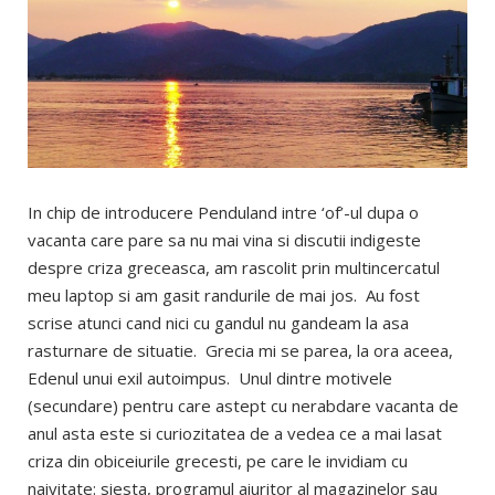
In chip de introducere Penduland intre ‘of’-ul dupa o
vacanta care pare sa nu mai vina si discutii indigeste
despre criza greceasca, am rascolit prin multincercatul
meu laptop si am gasit randurile de mai jos. Au fost
scrise atunci cand nici cu gandul nu gandeam la asa
rasturnare de situatie. Grecia mi se parea, la ora aceea,
Edenul unui exil autoimpus. Unul dintre motivele
(secundare) pentru care astept cu nerabdare vacanta de
anul asta este si curiozitatea de a vedea ce a mai lasat
criza din obiceiurile grecesti, pe care le invidiam cu
naivitate: siesta, programul aiuritor al magazinelor sau