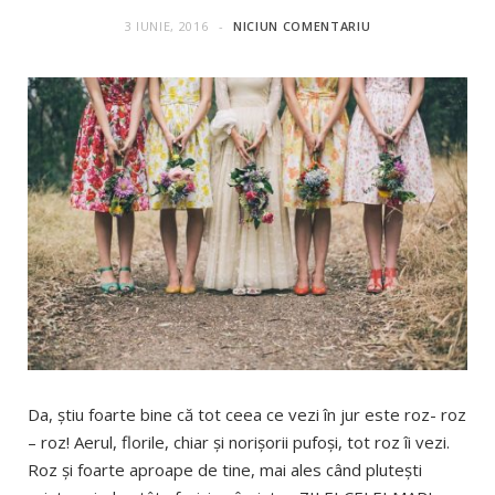
3 IUNIE, 2016
NICIUN COMENTARIU
Da, ştiu foarte bine că tot ceea ce vezi în jur este roz- roz
– roz! Aerul, florile, chiar şi norişorii pufoşi, tot roz îi vezi.
Roz şi foarte aproape de tine, mai ales când pluteşti