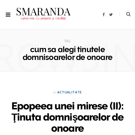
F
T
a
w
c
i
e
t
b
t
ROWSI
o
e
o
r
TAG
k
cum sa alegi tinutele
domnisoarelor de onoare
in
ACTUALITATE
Epopeea unei mirese (II):
Ţinuta domnişoarelor de
onoare