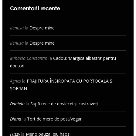
Comentarii recente
Ilenusa
la
Despre mine
Ilenusa
la
Despre mine
Mihaela Constantin
la
Cadou: ‘Margica albastra’ pentru
doritori
Agnes
la
PRĂJITURĂ ÎNSIROPATĂ CU PORTOCALĂ ȘI
ȘOFRAN
Daniela
la
Supă rece de dovlecei și castraveți
Diana
la
Tort de mere de post/vegan
Fuzzy
la
Meno pauza, piu haos!