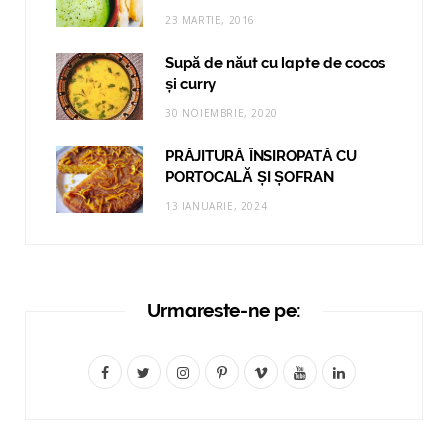
23 MARTIE, 2016
Supă de năut cu lapte de cocos
și curry
30 NOIEMBRIE, 2020
PRĂJITURĂ ÎNSIROPATĂ CU
PORTOCALĂ ȘI ȘOFRAN
13 IANUARIE, 2024
Urmareste-ne pe:
F
T
I
P
V
Y
L
a
w
n
i
i
o
i
c
i
s
n
m
u
n