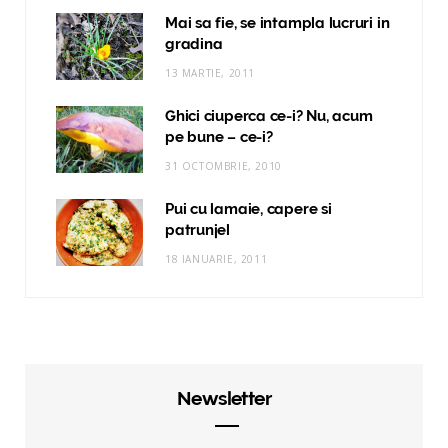
Mai sa fie, se intampla lucruri in
gradina
13 MARTIE, 2011
Ghici ciuperca ce-i? Nu, acum
pe bune – ce-i?
31 OCTOMBRIE, 2010
Pui cu lamaie, capere si
patrunjel
18 IANUARIE, 2011
Newsletter