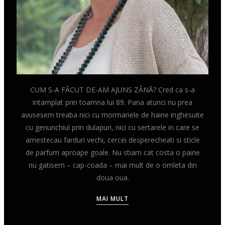
CUM S-A FĂCUT DE-AM AJUNS ZÂNĂ? Cred ca s-a
intamplat prin toamna lui 89. Pana atunci nu prea
avusesem treaba nici cu mormanele de haine inghesuite
cu genunchiul prin dulapuri, nici cu sertarele in care se
amestecau farduri vechi, cercei desperecheati si sticle
de parfum aproape goale. Nu stiam cat costa o paine
nu gatisem – cap-coada – mai mult de o omleta din
doua oua.
MAI MULT