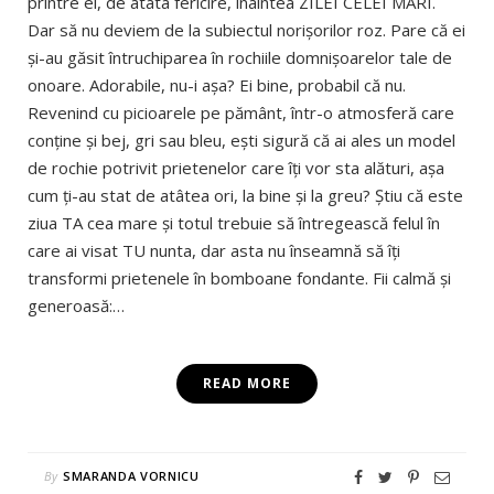
printre ei, de atâta fericire, înaintea ZILEI CELEI MARI.
Dar să nu deviem de la subiectul norişorilor roz. Pare că ei
şi-au găsit întruchiparea în rochiile domnişoarelor tale de
onoare. Adorabile, nu-i aşa? Ei bine, probabil că nu.
Revenind cu picioarele pe pământ, într-o atmosferă care
conţine şi bej, gri sau bleu, eşti sigură că ai ales un model
de rochie potrivit prietenelor care îţi vor sta alături, aşa
cum ţi-au stat de atâtea ori, la bine şi la greu? Ştiu că este
ziua TA cea mare şi totul trebuie să întregească felul în
care ai visat TU nunta, dar asta nu înseamnă să îţi
transformi prietenele în bomboane fondante. Fii calmă şi
generoasă:…
READ MORE
By
SMARANDA VORNICU