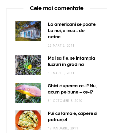
Cele mai comentate
La americani se poate.
La noi, e inca… de
rusine.
25 MARTIE, 2011
Mai sa fie, se intampla
lucruri in gradina
13 MARTIE, 2011
Ghici ciuperca ce-i? Nu,
acum pe bune – ce-i?
31 OCTOMBRIE, 2010
Pui cu lamaie, capere si
patrunjel
18 IANUARIE, 2011