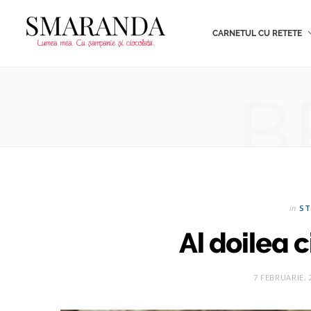
CARNETUL CU RETETE
B
in
ST
Al doilea 
7 FEBRUARIE, 