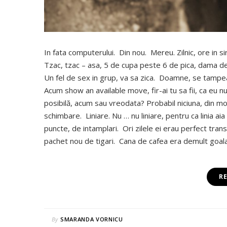
In fata computerului. Din nou. Mereu. Zilnic, ore in si
Tzac, tzac – asa, 5 de cupa peste 6 de pica, dama 
Un fel de sex in grup, va sa zica. Doamne, se tampea
Acum show an available move, fir-ai tu sa fii, ca eu n
posibilă, acum sau vreodata? Probabil niciuna, din mo
schimbare. Liniare. Nu … nu liniare, pentru ca linia ai
puncte, de intamplari. Ori zilele ei erau perfect tra
pachet nou de tigari. Cana de cafea era demult goala
R
By
SMARANDA VORNICU