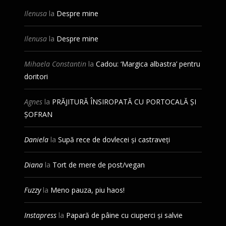
Ilenusa
la
Despre mine
Ilenusa
la
Despre mine
Mihaela Constantin
la
Cadou: ‘Margica albastra’ pentru
doritori
Agnes
la
PRĂJITURĂ ÎNSIROPATĂ CU PORTOCALĂ ȘI
ȘOFRAN
Daniela
la
Supă rece de dovlecei și castraveți
Diana
la
Tort de mere de post/vegan
Fuzzy
la
Meno pauza, piu haos!
Instapress
la
Papară de pâine cu ciuperci și salvie