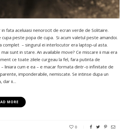
r in fata aceluiasi nenorocit de ecran verde de Solitaire.
de cupa peste popa de cupa. Si acum valetul peste amandoi.
 complet – singurul ei interlocutor era laptop-ul asta.
u mai sunt in stare. An available move? Ce miscare ii mai era
ment ce toate zilele curgeau la fel, fara putinta de
a – liniara cum e ea – e macar formata dintr-o infinitate de
nsparente, imponderabile, nemiscate. Se intinse dupa un
, dar ii…
EAD MORE
0