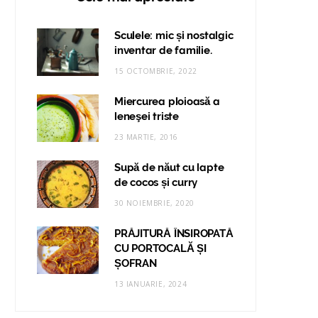
Sculele: mic și nostalgic
inventar de familie.
15 OCTOMBRIE, 2022
Miercurea ploioasă a
leneşei triste
23 MARTIE, 2016
Supă de năut cu lapte
de cocos și curry
30 NOIEMBRIE, 2020
PRĂJITURĂ ÎNSIROPATĂ
CU PORTOCALĂ ȘI
ȘOFRAN
13 IANUARIE, 2024