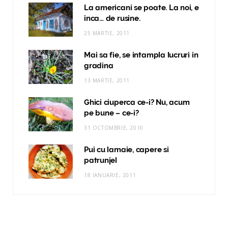
La americani se poate. La noi, e
inca… de rusine.
25 MARTIE, 2011
Mai sa fie, se intampla lucruri in
gradina
13 MARTIE, 2011
Ghici ciuperca ce-i? Nu, acum
pe bune – ce-i?
31 OCTOMBRIE, 2010
Pui cu lamaie, capere si
patrunjel
18 IANUARIE, 2011