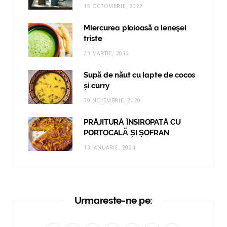
15 OCTOMBRIE, 2022
Miercurea ploioasă a leneşei
triste
23 MARTIE, 2016
Supă de năut cu lapte de cocos
și curry
30 NOIEMBRIE, 2020
PRĂJITURĂ ÎNSIROPATĂ CU
PORTOCALĂ ȘI ȘOFRAN
13 IANUARIE, 2024
Urmareste-ne pe: