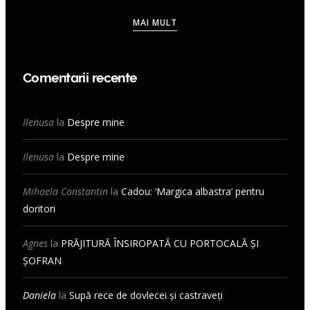
MAI MULT
Comentarii recente
Ilenusa
la
Despre mine
Ilenusa
la
Despre mine
Mihaela Constantin
la
Cadou: ‘Margica albastra’ pentru
doritori
Agnes
la
PRĂJITURĂ ÎNSIROPATĂ CU PORTOCALĂ ȘI
ȘOFRAN
Daniela
la
Supă rece de dovlecei și castraveți