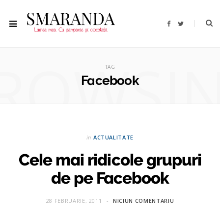
F
T
a
w
c
i
e
t
b
t
ROWSI
o
e
o
r
TAG
k
Facebook
in
ACTUALITATE
Cele mai ridicole grupuri
de pe Facebook
28 FEBRUARIE, 2011
NICIUN COMENTARIU