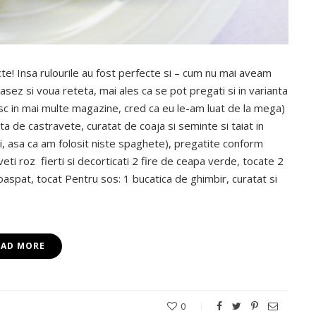
cte! Insa rulourile au fost perfecte si – cum nu mai aveam
asez si voua reteta, mai ales ca se pot pregati si in varianta
sc in mai multe magazine, cred ca eu le-am luat de la mega)
ata de castravete, curatat de coaja si seminte si taiat in
, asa ca am folosit niste spaghete), pregatite conform
eti roz fierti si decorticati 2 fire de ceapa verde, tocate 2
oaspat, tocat Pentru sos: 1 bucatica de ghimbir, curatat si
EAD MORE
0