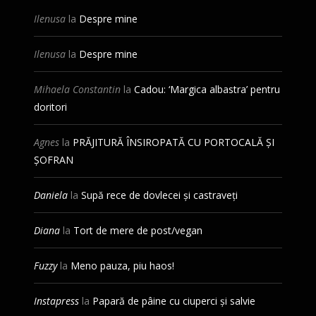
Ilenusa
la
Despre mine
Ilenusa
la
Despre mine
Mihaela Constantin
la
Cadou: ‘Margica albastra’ pentru
doritori
Agnes
la
PRĂJITURĂ ÎNSIROPATĂ CU PORTOCALĂ ȘI
ȘOFRAN
Daniela
la
Supă rece de dovlecei și castraveți
Diana
la
Tort de mere de post/vegan
Fuzzy
la
Meno pauza, piu haos!
Instapress
la
Papară de pâine cu ciuperci și salvie