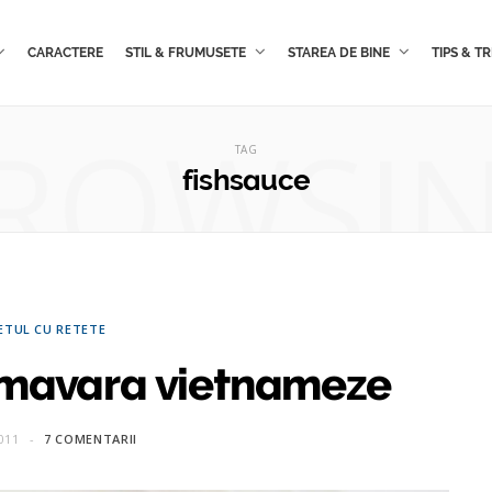
CARACTERE
STIL & FRUMUSETE
STAREA DE BINE
TIPS & TR
ROWSI
TAG
fishsauce
ETUL CU RETETE
imavara vietnameze
011
7 COMENTARII