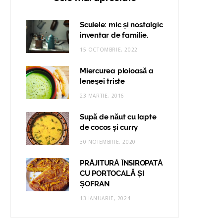
Sculele: mic și nostalgic
inventar de familie.
15 OCTOMBRIE, 2022
Miercurea ploioasă a
leneşei triste
23 MARTIE, 2016
Supă de năut cu lapte
de cocos și curry
30 NOIEMBRIE, 2020
PRĂJITURĂ ÎNSIROPATĂ
CU PORTOCALĂ ȘI
ȘOFRAN
13 IANUARIE, 2024