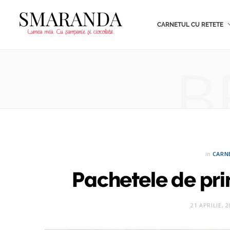
CARNETUL CU RETETE
B
in
CARN
Pachetele de pr
21 APRILIE, 2