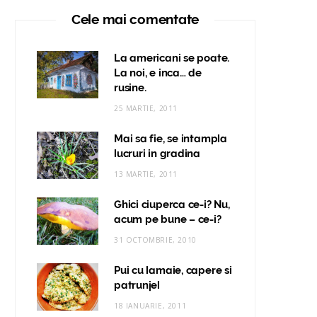
Cele mai comentate
La americani se poate.
La noi, e inca… de
rusine.
25 MARTIE, 2011
Mai sa fie, se intampla
lucruri in gradina
13 MARTIE, 2011
Ghici ciuperca ce-i? Nu,
acum pe bune – ce-i?
31 OCTOMBRIE, 2010
Pui cu lamaie, capere si
patrunjel
18 IANUARIE, 2011