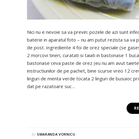
Nici nu e nevoie sa va previn: pozele de azi sunt infe
baterie in aparatul foto – nu am putut rezista sa va p
de post. Ingrediente 4 foi de orez speciale (se gase
2 morcovi tineri, curatati si taiati in bastonase 1 buc
bastonase ceva paste de orez (eu nu am avut taietei
instructiunilor de pe pachet, bine scurse vreo 12 crev
linguri de menta verde tocata 2 linguri de busuioc pr
dat pe razatoare suc…
R
By
SMARANDA VORNICU