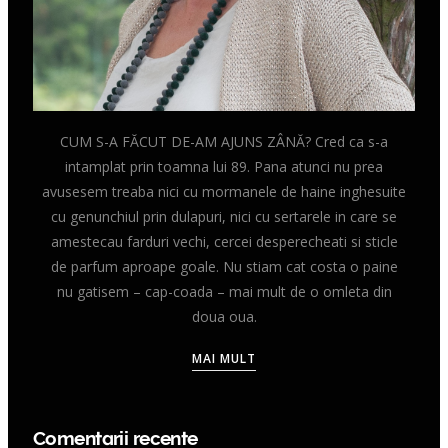
CUM S-A FĂCUT DE-AM AJUNS ZÂNĂ? Cred ca s-a
intamplat prin toamna lui 89. Pana atunci nu prea
avusesem treaba nici cu mormanele de haine inghesuite
cu genunchiul prin dulapuri, nici cu sertarele in care se
amestecau farduri vechi, cercei desperecheati si sticle
de parfum aproape goale. Nu stiam cat costa o paine
nu gatisem – cap-coada – mai mult de o omleta din
doua oua.
MAI MULT
Comentarii recente