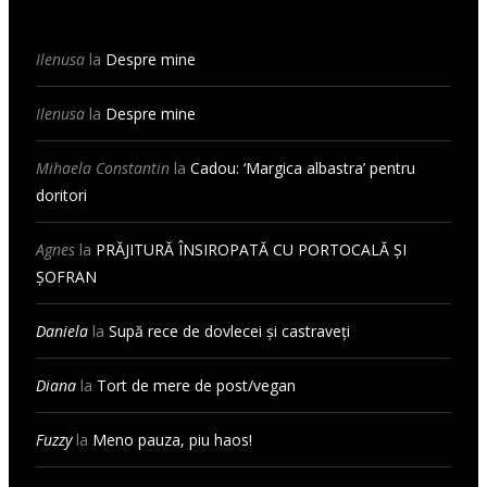
Ilenusa
la
Despre mine
Ilenusa
la
Despre mine
Mihaela Constantin
la
Cadou: ‘Margica albastra’ pentru
doritori
Agnes
la
PRĂJITURĂ ÎNSIROPATĂ CU PORTOCALĂ ȘI
ȘOFRAN
Daniela
la
Supă rece de dovlecei și castraveți
Diana
la
Tort de mere de post/vegan
Fuzzy
la
Meno pauza, piu haos!