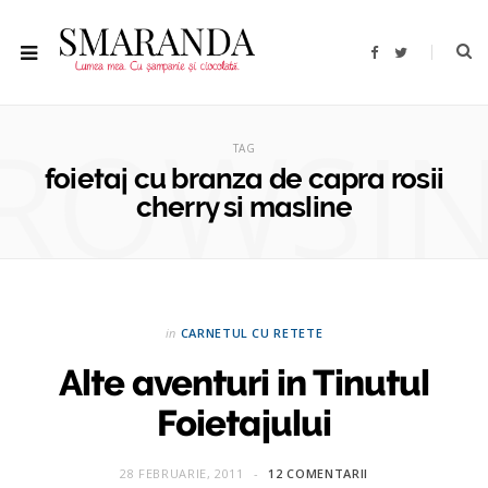
F
T
a
w
c
i
e
t
b
t
ROWSI
o
e
o
r
TAG
k
foietaj cu branza de capra rosii
cherry si masline
in
CARNETUL CU RETETE
Alte aventuri in Tinutul
Foietajului
28 FEBRUARIE, 2011
12 COMENTARII