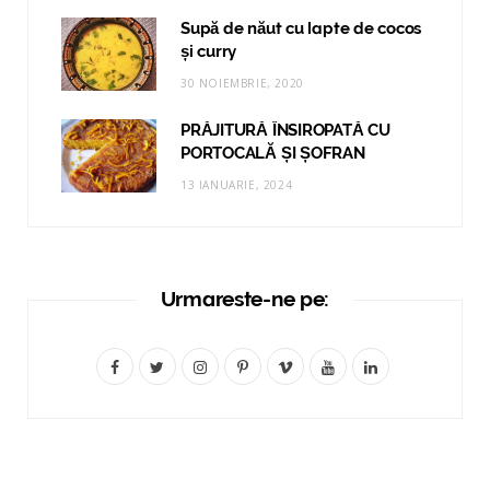
Supă de năut cu lapte de cocos
și curry
30 NOIEMBRIE, 2020
PRĂJITURĂ ÎNSIROPATĂ CU
PORTOCALĂ ȘI ȘOFRAN
13 IANUARIE, 2024
Urmareste-ne pe:
F
T
I
P
V
Y
L
a
w
n
i
i
o
i
c
i
s
n
m
u
n
e
t
t
t
e
T
k