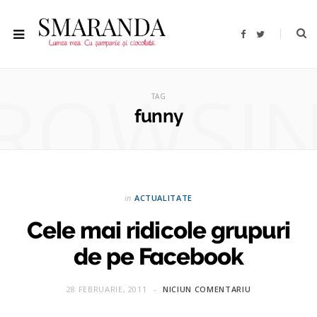
F
T
a
w
c
i
e
t
b
t
ROWSI
o
e
o
r
TAG
k
funny
in
ACTUALITATE
Cele mai ridicole grupuri
de pe Facebook
28 FEBRUARIE, 2011
NICIUN COMENTARIU