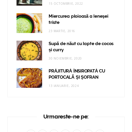
15 OCTOMBRIE, 2022
Miercurea ploioasă a leneşei
triste
23 MARTIE, 2016
Supă de năut cu lapte de cocos
și curry
30 NOIEMBRIE, 2020
PRĂJITURĂ ÎNSIROPATĂ CU
PORTOCALĂ ȘI ȘOFRAN
13 IANUARIE, 2024
Urmareste-ne pe: