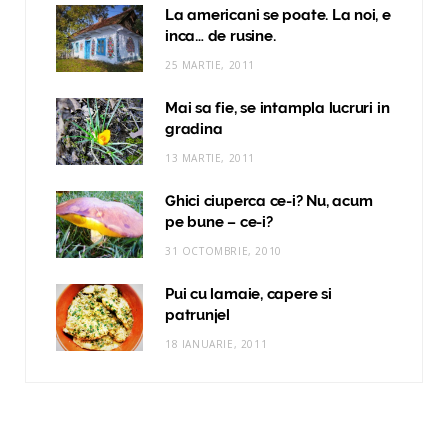
La americani se poate. La noi, e
inca… de rusine.
25 MARTIE, 2011
Mai sa fie, se intampla lucruri in
gradina
13 MARTIE, 2011
Ghici ciuperca ce-i? Nu, acum
pe bune – ce-i?
31 OCTOMBRIE, 2010
Pui cu lamaie, capere si
patrunjel
18 IANUARIE, 2011