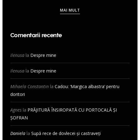
MAI MULT
Comentarii recente
Ilenusa
la
Despre mine
Ilenusa
la
Despre mine
Mihaela Constantin
la
Cadou: ‘Margica albastra’ pentru
doritori
Agnes
la
PRĂJITURĂ ÎNSIROPATĂ CU PORTOCALĂ ȘI
ȘOFRAN
Daniela
la
Supă rece de dovlecei și castraveți