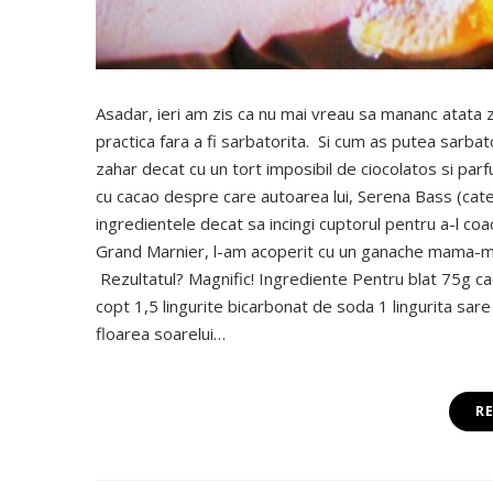
Asadar, ieri am zis ca nu mai vreau sa mananc atata 
practica fara a fi sarbatorita. Si cum as putea sarb
zahar decat cu un tort imposibil de ciocolatos si pa
cu cacao despre care autoarea lui, Serena Bass (cat
ingredientele decat sa incingi cuptorul pentru a-l co
Grand Marnier, l-am acoperit cu un ganache mama-ma
Rezultatul? Magnific! Ingrediente Pentru blat 75g ca
copt 1,5 lingurite bicarbonat de soda 1 lingurita sa
floarea soarelui…
R