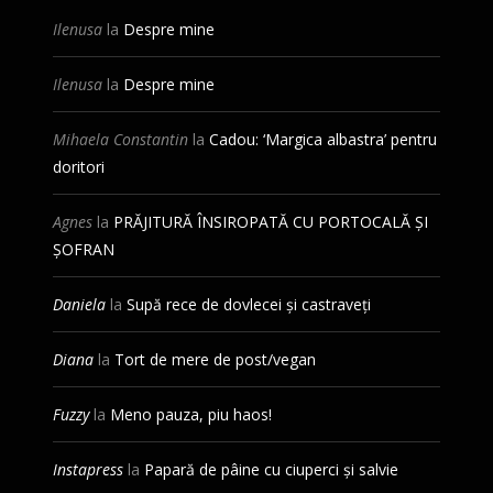
Ilenusa
la
Despre mine
Ilenusa
la
Despre mine
Mihaela Constantin
la
Cadou: ‘Margica albastra’ pentru
doritori
Agnes
la
PRĂJITURĂ ÎNSIROPATĂ CU PORTOCALĂ ȘI
ȘOFRAN
Daniela
la
Supă rece de dovlecei și castraveți
Diana
la
Tort de mere de post/vegan
Fuzzy
la
Meno pauza, piu haos!
Instapress
la
Papară de pâine cu ciuperci și salvie