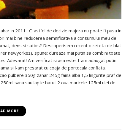
zahar in 2011. O astfel de decizie majora nu poate fi pusa in
atori mai bine reducerea semnificativa a consumului meu de
rfumat, dens si satios? Descoperisem recent o reteta de blat
erer newyorkez), spune: dureaza mai putin sa combini toate
ace. Adevarat! Am verificat si asa este. I-am adaugat putin
ma si l-am presarat cu coaja de portocala confiata.
cao pulbere 350g zahar 245g faina alba 1,5 lingurite praf de
re 250ml sana sau lapte batut 2 oua maricele 125ml ulei de
EAD MORE