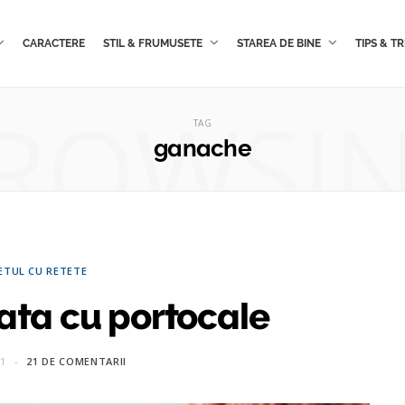
CARACTERE
STIL & FRUMUSETE
STAREA DE BINE
TIPS & TR
ROWSI
TAG
ganache
ETUL CU RETETE
lata cu portocale
11
21 DE COMENTARII