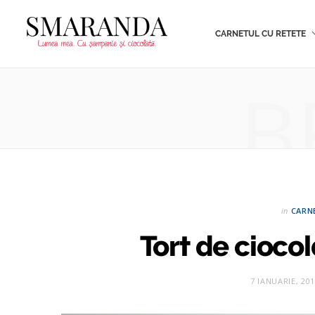
CARNETUL CU RETETE
B
in
CARN
Tort de cioco
7 IANUARIE, 20