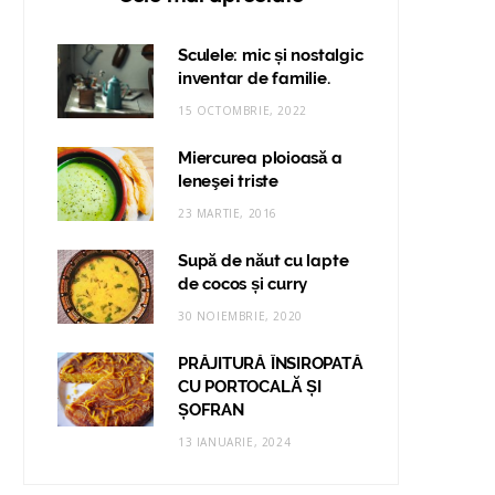
Sculele: mic și nostalgic
inventar de familie.
15 OCTOMBRIE, 2022
Miercurea ploioasă a
leneşei triste
23 MARTIE, 2016
Supă de năut cu lapte
de cocos și curry
30 NOIEMBRIE, 2020
PRĂJITURĂ ÎNSIROPATĂ
CU PORTOCALĂ ȘI
ȘOFRAN
13 IANUARIE, 2024