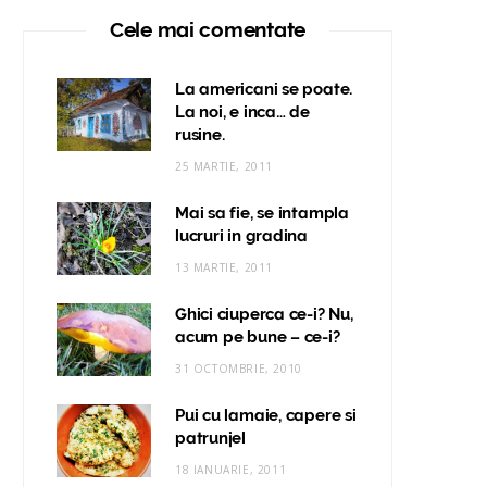
Cele mai comentate
La americani se poate.
La noi, e inca… de
rusine.
25 MARTIE, 2011
Mai sa fie, se intampla
lucruri in gradina
13 MARTIE, 2011
Ghici ciuperca ce-i? Nu,
acum pe bune – ce-i?
31 OCTOMBRIE, 2010
Pui cu lamaie, capere si
patrunjel
18 IANUARIE, 2011