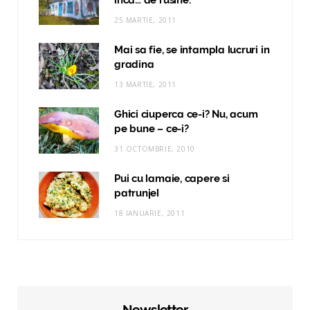
25 MARTIE, 2011
Mai sa fie, se intampla lucruri in
gradina
13 MARTIE, 2011
Ghici ciuperca ce-i? Nu, acum
pe bune – ce-i?
31 OCTOMBRIE, 2010
Pui cu lamaie, capere si
patrunjel
18 IANUARIE, 2011
Newsletter