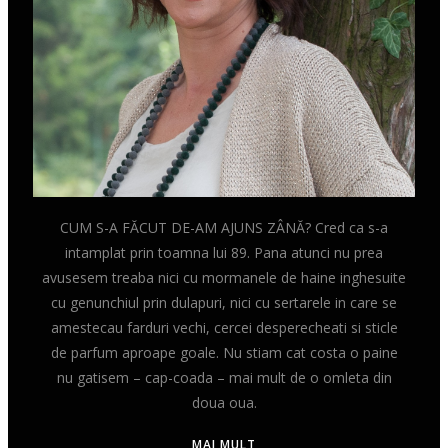
CUM S-A FĂCUT DE-AM AJUNS ZÂNĂ? Cred ca s-a
intamplat prin toamna lui 89. Pana atunci nu prea
avusesem treaba nici cu mormanele de haine inghesuite
cu genunchiul prin dulapuri, nici cu sertarele in care se
amestecau farduri vechi, cercei desperecheati si sticle
de parfum aproape goale. Nu stiam cat costa o paine
nu gatisem – cap-coada – mai mult de o omleta din
doua oua.
MAI MULT