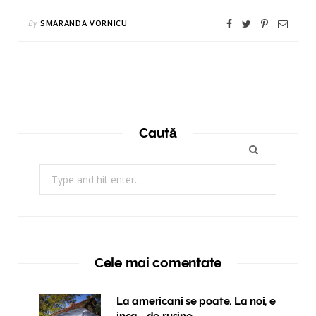
By
SMARANDA VORNICU
Caută
Search
for:
Cele mai comentate
La americani se poate. La noi, e
inca… de rusine.