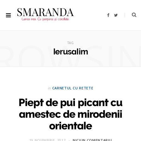
F
T
a
w
c
i
e
t
b
t
ROWSI
o
e
o
r
TAG
k
Ierusalim
in
CARNETUL CU RETETE
Piept de pui picant cu
amestec de mirodenii
orientale
19 NOIEMBRIE, 2017
NICIUN COMENTARIU