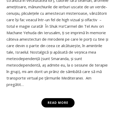
strănuta în vecinătatea lor), culorile fără seamăn, aromele
amețitoare, mănunchiurile de ierburi uscate de un verde-
cenușiu, pliculețele cu amestecuri misterioase, vânzătorii
care își fac veacul într-un fel de high vizual și olfactiv –
totul e magie curată! În Shuk Ha’Carmel din Tel Aviv ori
Machane Yehuda din Ierusalim, ți se imprimă în memorie
câteva amestecturi de mirodenii pe care le porți cu tine și
care devin o parte din ceea ce alcătuiește, în amintirile
tale, Israelul. Nostalgică și apăsată de veșnica mea
meteodependență (sunt Smaranda, și sunt
meteodependentă, aș admite eu, la o sesiune de terapie
în grup), mi-am dorit un prânz de sâmbătă care să mă
transporte virtual pe țărmurile Mediteranei. Am
pregătit…
READ MORE