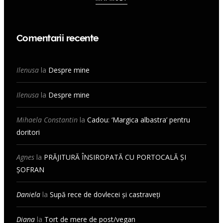
Comentarii recente
Ilenusa
la
Despre mine
Ilenusa
la
Despre mine
Mihaela Constantin
la
Cadou: ‘Margica albastra’ pentru
doritori
Agnes
la
PRĂJITURĂ ÎNSIROPATĂ CU PORTOCALĂ ȘI
ȘOFRAN
Daniela
la
Supă rece de dovlecei și castraveți
Diana
la
Tort de mere de post/vegan