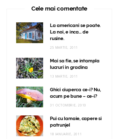
Cele mai comentate
La americani se poate.
La noi, e inca… de
rusine.
25 MARTIE, 2011
Mai sa fie, se intampla
lucruri in gradina
13 MARTIE, 2011
Ghici ciuperca ce-i? Nu,
acum pe bune – ce-i?
31 OCTOMBRIE, 2010
Pui cu lamaie, capere si
patrunjel
18 IANUARIE, 2011