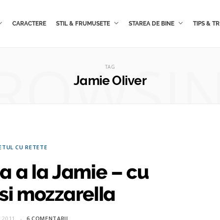
CARACTERE
STIL & FRUMUSETE
STAREA DE BINE
TIPS & TR
ROWSI
TAG
Jamie Oliver
ETUL CU RETETE
a a la Jamie – cu
si mozzarella
 2011
6 COMENTARII