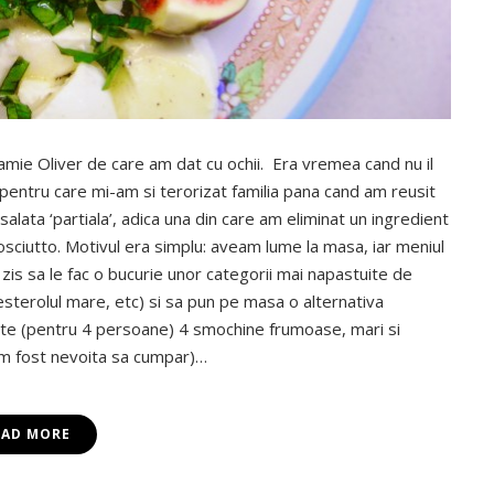
Jamie Oliver de care am dat cu ochii. Era vremea cand nu il
ntru care mi-am si terorizat familia pana cand am reusit
alata ‘partiala’, adica una din care am eliminat un ingredient
osciutto. Motivul era simplu: aveam lume la masa, iar meniul
is sa le fac o bucurie unor categorii mai napastuite de
esterolul mare, etc) si sa pun pe masa o alternativa
iente (pentru 4 persoane) 4 smochine frumoase, mari si
 am fost nevoita sa cumpar)…
EAD MORE