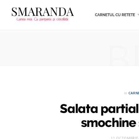
CARNETUL CU RETETE
B
in
CARN
Salata partial
smochine 
11 OCTOMBRIE,