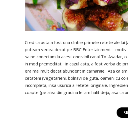
Cred ca asta a fost una dintre primele retete ale lui 
puteam vedea decat pe BBC Entertainment – motiv pe
sa ne conectam la acest onorabil canal TV. Asadar, o s
in mod premeditat. In cazul asta, a fost vorba de pr
era mai mult decat abundent in carnaraie. Asa ca am z
cetateni (vegetarieni, bolnavi de guta, oameni cu col
incompleta, insa usurica a retetei originale. Ingred
coapte (pe alea din gradina le-am halit deja, asa ca
R