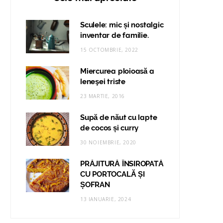
Sculele: mic și nostalgic
inventar de familie.
15 OCTOMBRIE, 2022
Miercurea ploioasă a
leneşei triste
23 MARTIE, 2016
Supă de năut cu lapte
de cocos și curry
30 NOIEMBRIE, 2020
PRĂJITURĂ ÎNSIROPATĂ
CU PORTOCALĂ ȘI
ȘOFRAN
13 IANUARIE, 2024