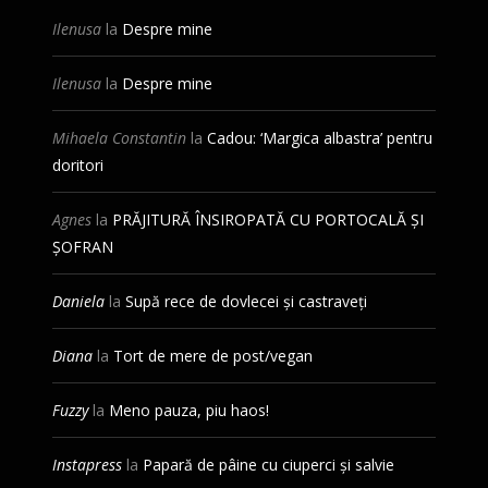
Ilenusa
la
Despre mine
Ilenusa
la
Despre mine
Mihaela Constantin
la
Cadou: ‘Margica albastra’ pentru
doritori
Agnes
la
PRĂJITURĂ ÎNSIROPATĂ CU PORTOCALĂ ȘI
ȘOFRAN
Daniela
la
Supă rece de dovlecei și castraveți
Diana
la
Tort de mere de post/vegan
Fuzzy
la
Meno pauza, piu haos!
Instapress
la
Papară de pâine cu ciuperci și salvie