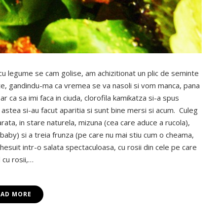
cu legume se cam golise, am achizitionat un plic de seminte
nte, gandindu-ma ca vremea se va nasoli si vom manca, pana
ar ca sa imi faca in ciuda, clorofila kamikatza si-a spus
le astea si-au facut aparitia si sunt bine mersi si acum. Culeg
rata, in stare naturela, mizuna (cea care aduce a rucola),
 baby) si a treia frunza (pe care nu mai stiu cum o cheama,
esuit intr-o salata spectaculoasa, cu rosii din cele pe care
 cu rosii,…
EAD MORE