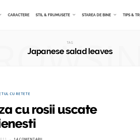
CARACTERE
STIL & FRUMUSETE
STAREA DE BINE
TIPS & TR
ROWSI
TAG
Japanese salad leaves
ETUL CU RETETE
a cu rosii uscate
ienesti
2011
14 COMENTARII