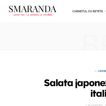
CARNETUL CU RETETE
B
in
CARN
Salata japonez
ital
7 NOIEMBRIE, 