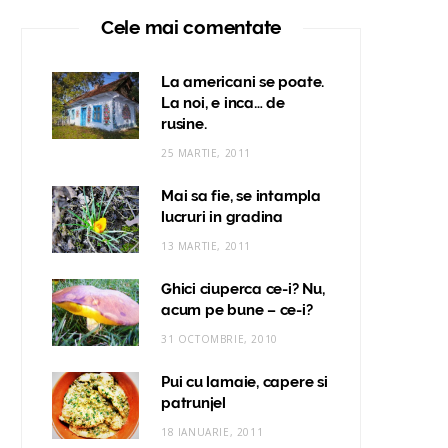
Cele mai comentate
La americani se poate.
La noi, e inca… de
rusine.
25 MARTIE, 2011
Mai sa fie, se intampla
lucruri in gradina
13 MARTIE, 2011
Ghici ciuperca ce-i? Nu,
acum pe bune – ce-i?
31 OCTOMBRIE, 2010
Pui cu lamaie, capere si
patrunjel
18 IANUARIE, 2011