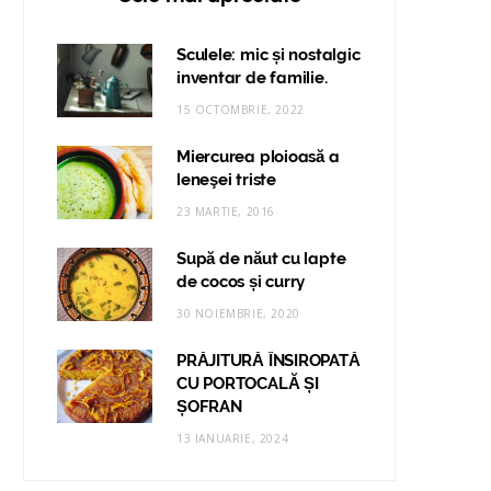
Sculele: mic și nostalgic
inventar de familie.
15 OCTOMBRIE, 2022
Miercurea ploioasă a
leneşei triste
23 MARTIE, 2016
Supă de năut cu lapte
de cocos și curry
30 NOIEMBRIE, 2020
PRĂJITURĂ ÎNSIROPATĂ
CU PORTOCALĂ ȘI
ȘOFRAN
13 IANUARIE, 2024