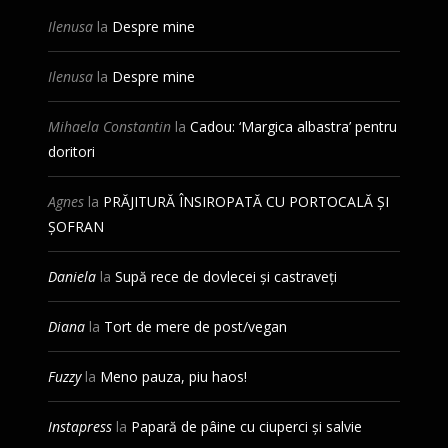
Ilenusa
la
Despre mine
Ilenusa
la
Despre mine
Mihaela Constantin
la
Cadou: ‘Margica albastra’ pentru
doritori
Agnes
la
PRĂJITURĂ ÎNSIROPATĂ CU PORTOCALĂ ȘI
ȘOFRAN
Daniela
la
Supă rece de dovlecei și castraveți
Diana
la
Tort de mere de post/vegan
Fuzzy
la
Meno pauza, piu haos!
Instapress
la
Papară de pâine cu ciuperci și salvie