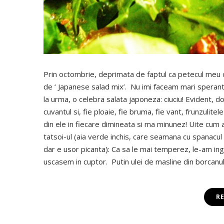
Prin octombrie, deprimata de faptul ca petecul meu 
de ‘ Japanese salad mix’. Nu imi faceam mari spera
la urma, o celebra salata japoneza: ciuciu! Evident, do
cuvantul si, fie ploaie, fie bruma, fie vant, frunzulite
din ele in fiecare dimineata si ma minunez! Uite cum a
tatsoi-ul (aia verde inchis, care seamana cu spanacul
dar e usor picanta): Ca sa le mai temperez, le-am ingh
uscasem in cuptor. Putin ulei de masline din borcanul
R