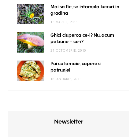
Mai sa fie, se intampla lucruri in
gradina
13 MARTIE, 2011
Ghici ciuperca ce-i? Nu, acum
pe bune – ce-i?
31 OCTOMBRIE, 2010
Pui cu lamaie, capere si
patrunjel
18 IANUARIE, 2011
Newsletter