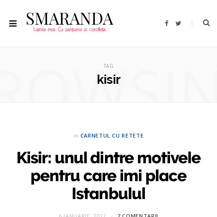
F
T
a
w
c
i
e
t
b
t
ROWSI
o
e
o
r
TAG
k
kisir
in
CARNETUL CU RETETE
Kisir: unul dintre motivele
pentru care imi place
Istanbulul
6 IANUARIE, 2012
2 COMENTARII