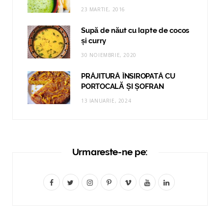
23 MARTIE, 2016
Supă de năut cu lapte de cocos
și curry
30 NOIEMBRIE, 2020
PRĂJITURĂ ÎNSIROPATĂ CU
PORTOCALĂ ȘI ȘOFRAN
13 IANUARIE, 2024
Urmareste-ne pe:
F
T
I
P
V
Y
L
a
w
n
i
i
o
i
c
i
s
n
m
u
n