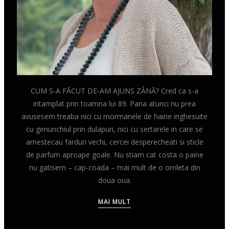
CUM S-A FĂCUT DE-AM AJUNS ZÂNĂ? Cred ca s-a
intamplat prin toamna lui 89. Pana atunci nu prea
avusesem treaba nici cu mormanele de haine inghesuite
cu genunchiul prin dulapuri, nici cu sertarele in care se
amestecau farduri vechi, cercei desperecheati si sticle
de parfum aproape goale. Nu stiam cat costa o paine
nu gatisem – cap-coada – mai mult de o omleta din
doua oua.
MAI MULT