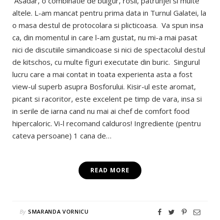
Asadar, o combinatie de bulgur, rosii, patrunjel si multe
altele. L-am mancat pentru prima data in Turnul Galatei, la
o masa destul de protocolara si plicticoasa. Va spun insa
ca, din momentul in care l-am gustat, nu mi-a mai pasat
nici de discutiile simandicoase si nici de spectacolul destul
de kitschos, cu multe figuri executate din buric. Singurul
lucru care a mai contat in toata experienta asta a fost
view-ul superb asupra Bosforului. Kisir-ul este aromat,
picant si racoritor, este excelent pe timp de vara, insa si
in serile de iarna cand nu mai ai chef de comfort food
hipercaloric. Vi-l recomand calduros! Ingrediente (pentru
cateva persoane) 1 cana de…
READ MORE
By
SMARANDA VORNICU