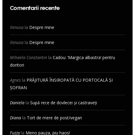
Comentarii recente
Ilenusa
la
Despre mine
Ilenusa
la
Despre mine
Mihaela Constantin
la
Cadou: ‘Margica albastra’ pentru
doritori
Agnes
la
PRĂJITURĂ ÎNSIROPATĂ CU PORTOCALĂ ȘI
ȘOFRAN
Daniela
la
Supă rece de dovlecei și castraveți
Diana
la
Tort de mere de post/vegan
Fuzzy
la
Meno pauza, piu haos!