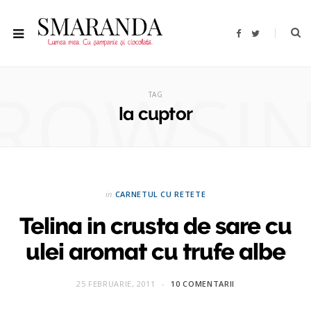
F
T
a
w
c
i
e
t
b
t
ROWSI
o
e
o
r
TAG
k
la cuptor
in
CARNETUL CU RETETE
Telina in crusta de sare cu
ulei aromat cu trufe albe
25 FEBRUARIE, 2011
10 COMENTARII