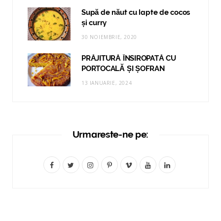
Supă de năut cu lapte de cocos
și curry
30 NOIEMBRIE, 2020
PRĂJITURĂ ÎNSIROPATĂ CU
PORTOCALĂ ȘI ȘOFRAN
13 IANUARIE, 2024
Urmareste-ne pe:
F
T
I
P
V
Y
L
a
w
n
i
i
o
i
c
i
s
n
m
u
n
e
t
t
t
e
T
k