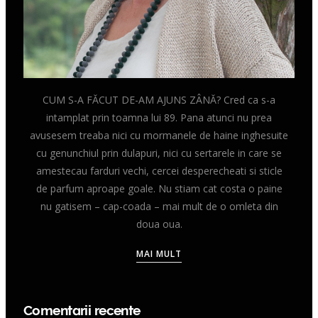
CUM S-A FĂCUT DE-AM AJUNS ZÂNĂ? Cred ca s-a
intamplat prin toamna lui 89. Pana atunci nu prea
avusesem treaba nici cu mormanele de haine inghesuite
cu genunchiul prin dulapuri, nici cu sertarele in care se
amestecau farduri vechi, cercei desperecheati si sticle
de parfum aproape goale. Nu stiam cat costa o paine
nu gatisem – cap-coada – mai mult de o omleta din
doua oua.
MAI MULT
Comentarii recente