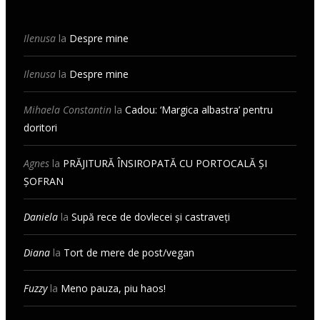
Ilenusa
la
Despre mine
Ilenusa
la
Despre mine
Mihaela Constantin
la
Cadou: ‘Margica albastra’ pentru
doritori
Agnes
la
PRĂJITURĂ ÎNSIROPATĂ CU PORTOCALĂ ȘI
ȘOFRAN
Daniela
la
Supă rece de dovlecei și castraveți
Diana
la
Tort de mere de post/vegan
Fuzzy
la
Meno pauza, piu haos!