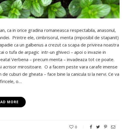
lan, ca in orice gradina romaneasca respectabila, anasonul,
ndei. Printre ele, cimbrisorul, menta (imposibil de stapanit)
papadie ca un galbenus a crezut ca scapa de privirea noastra
tai o tufa de arpagic intr-un ghiveci – apoi o invazie in
rdeata! Verbena – precum menta – invadeaza tot ce poate.
a si acrisor mirositoare. O a facem peste vara carafe imense
 de cuburi de gheata – face bine la canicula si la nervi. Ce va
iricele, o…
EAD MORE
0