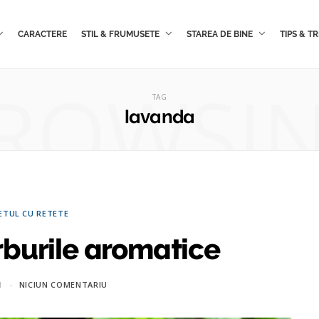
CARACTERE
STIL & FRUMUSETE
STAREA DE BINE
TIPS & TR
ROWSI
TAG
lavanda
ETUL CU RETETE
rburile aromatice
1
NICIUN COMENTARIU