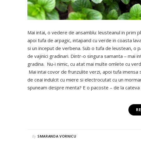
Mai intai, o vedere de ansamblu: leusteanul in prim p
apoi tufa de arpagic, intapand cu verde in coasta lava
si un inceput de verbena. Sub o tufa de leustean, o 
de vajinici gradinari. Dintr-o singura samanta – mai in
gradina. Nu-i nimic, cu atat mai multe omlete cu ve
Mai intai covor de frunzulite verzi, apoi tufa imens
de ceai indulcit cu miere si electrocutat cu un morman
spuneam despre menta? E o pacoste – de la cateva f
R
By
SMARANDA VORNICU