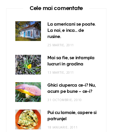
Cele mai comentate
La americani se poate.
La noi, e inca… de
rusine.
25 MARTIE, 2011
Mai sa fie, se intampla
lucruri in gradina
13 MARTIE, 2011
Ghici ciuperca ce-i? Nu,
acum pe bune – ce-i?
31 OCTOMBRIE, 2010
Pui cu lamaie, capere si
patrunjel
18 IANUARIE, 2011