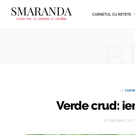
CARNETUL CU RETETE
B
in
CARN
Verde crud: ie
8 FEBRUARIE, 201