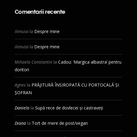
Comentarii recente
Ilenusa
la
Despre mine
Ilenusa
la
Despre mine
Mihaela Constantin
la
Cadou: ‘Margica albastra’ pentru
doritori
Agnes
la
PRĂJITURĂ ÎNSIROPATĂ CU PORTOCALĂ ȘI
ȘOFRAN
Daniela
la
Supă rece de dovlecei și castraveți
Diana
la
Tort de mere de post/vegan