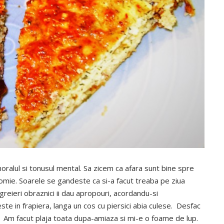
moralul si tonusul mental. Sa zicem ca afara sunt bine spre
somie. Soarele se gandeste ca si-a facut treaba pe ziua
 greieri obraznici ii dau apropouri, acordandu-si
ceste in frapiera, langa un cos cu piersici abia culese. Desfac
c. Am facut plaja toata dupa-amiaza si mi-e o foame de lup.