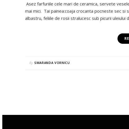
Asez farfuriile cele mari de ceramica, servete vesel
mai mici. Tai painea:coaja crocanta pocneste sec si s
albastru, feliile de rosii stralucesc sub picurii uleiul
R
By
SMARANDA VORNICU