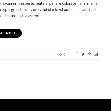
e, tacamuri desperecheate si pahare colorate – mai mari si
e sparge sub cutit, dezvaluind miezul pufos. In castronul
ui de masline – abia astept sa…
EAD MORE
0