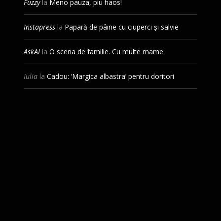
Fuzzy
la
Meno pauza, piu haos!
Instapress
la
Papară de pâine cu ciuperci și salvie
AskAI
la
O scena de familie. Cu multe mame.
Iulia
la
Cadou: ‘Margica albastra’ pentru doritori