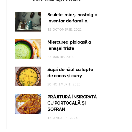
Sculele: mic și nostalgic
inventar de familie.
15 OCTOMBRIE, 2022
Miercurea ploioasă a
leneşei triste
23 MARTIE, 2016
Supă de năut cu lapte
de cocos și curry
30 NOIEMBRIE, 2020
PRĂJITURĂ ÎNSIROPATĂ
CU PORTOCALĂ ȘI
ȘOFRAN
13 IANUARIE, 2024