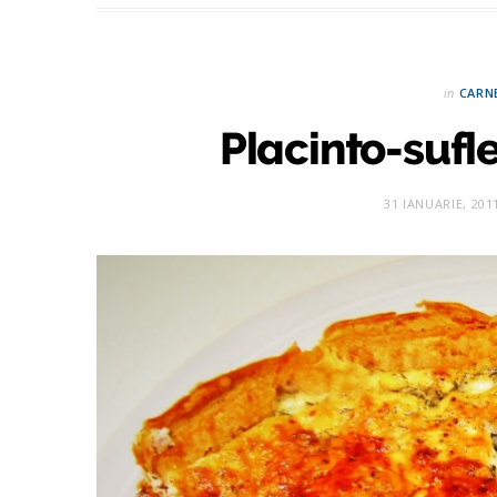
in
CARN
Placinto-suf
31 IANUARIE, 201