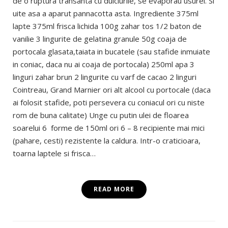
de o ruptura transanta cu dulciurile, se evaporau usurel. Si
uite asa a aparut pannacotta asta. Ingrediente 375ml
lapte 375ml frisca lichida 100g zahar tos 1/2 baton de
vanilie 3 lingurite de gelatina granule 50g coaja de
portocala glasata,taiata in bucatele (sau stafide inmuiate
in coniac, daca nu ai coaja de portocala) 250ml apa 3
linguri zahar brun 2 lingurite cu varf de cacao 2 linguri
Cointreau, Grand Marnier ori alt alcool cu portocale (daca
ai folosit stafide, poti persevera cu coniacul ori cu niste
rom de buna calitate) Unge cu putin ulei de floarea
soarelui 6 forme de 150ml ori 6 – 8 recipiente mai mici
(pahare, cesti) rezistente la caldura. Intr-o craticioara,
toarna laptele si frisca…
READ MORE