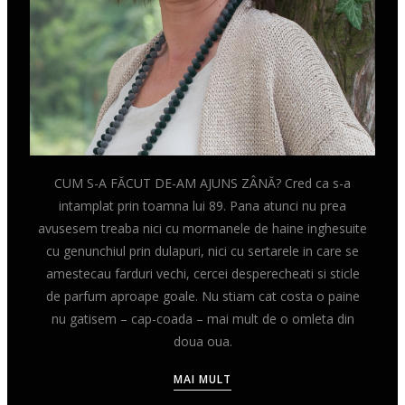
CUM S-A FĂCUT DE-AM AJUNS ZÂNĂ? Cred ca s-a
intamplat prin toamna lui 89. Pana atunci nu prea
avusesem treaba nici cu mormanele de haine inghesuite
cu genunchiul prin dulapuri, nici cu sertarele in care se
amestecau farduri vechi, cercei desperecheati si sticle
de parfum aproape goale. Nu stiam cat costa o paine
nu gatisem – cap-coada – mai mult de o omleta din
doua oua.
MAI MULT