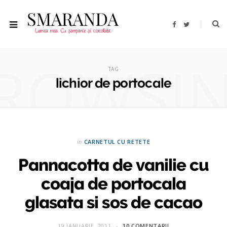
F
T
a
w
c
i
e
t
b
t
ROWSI
o
e
o
r
TAG
k
lichior de portocale
in
CARNETUL CU RETETE
Pannacotta de vanilie cu
coaja de portocala
glasata si sos de cacao
19 IANUARIE, 2011
10 COMENTARII