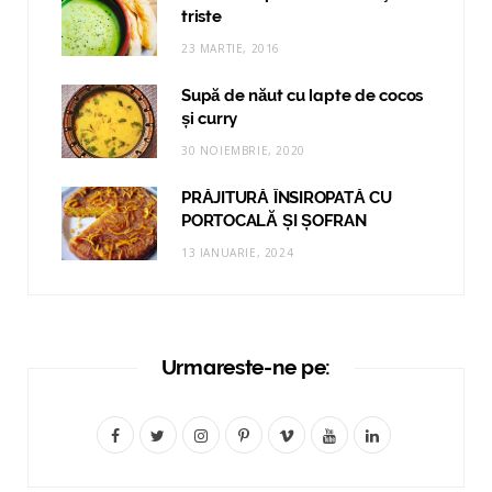
triste
23 MARTIE, 2016
Supă de năut cu lapte de cocos
și curry
30 NOIEMBRIE, 2020
PRĂJITURĂ ÎNSIROPATĂ CU
PORTOCALĂ ȘI ȘOFRAN
13 IANUARIE, 2024
Urmareste-ne pe:
F
T
I
P
V
Y
L
a
w
n
i
i
o
i