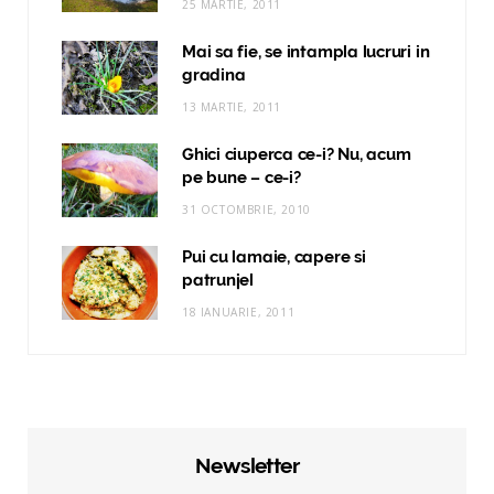
25 MARTIE, 2011
Mai sa fie, se intampla lucruri in
gradina
13 MARTIE, 2011
Ghici ciuperca ce-i? Nu, acum
pe bune – ce-i?
31 OCTOMBRIE, 2010
Pui cu lamaie, capere si
patrunjel
18 IANUARIE, 2011
Newsletter