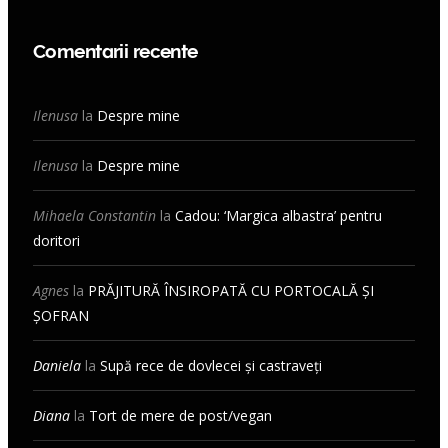
Comentarii recente
Ilenusa
la
Despre mine
Ilenusa
la
Despre mine
Mihaela Constantin
la
Cadou: ‘Margica albastra’ pentru
doritori
Agnes
la
PRĂJITURĂ ÎNSIROPATĂ CU PORTOCALĂ ȘI
ȘOFRAN
Daniela
la
Supă rece de dovlecei și castraveți
Diana
la
Tort de mere de post/vegan