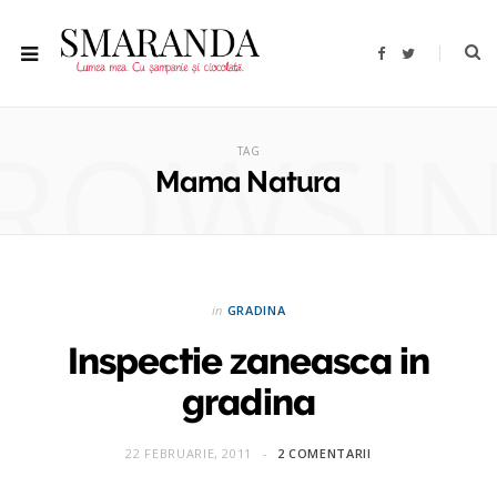
F
T
a
w
c
i
e
t
b
t
ROWSI
o
e
o
r
TAG
k
Mama Natura
in
GRADINA
Inspectie zaneasca in
gradina
22 FEBRUARIE, 2011
2 COMENTARII