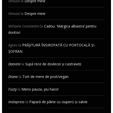
Ilenusa
la
Despre mine
Ilenusa
la
Despre mine
Mihaela Constantin
la
Cadou: ‘Margica albastra’ pentru
doritori
Agnes
la
PRĂJITURĂ ÎNSIROPATĂ CU PORTOCALĂ ȘI
ȘOFRAN
Daniela
la
Supă rece de dovlecei și castraveți
Diana
la
Tort de mere de post/vegan
Fuzzy
la
Meno pauza, piu haos!
Instapress
la
Papară de pâine cu ciuperci și salvie