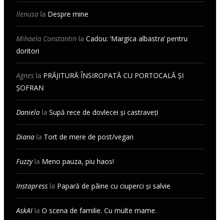
Ilenusa
la
Despre mine
Mihaela Constantin
la
Cadou: ‘Margica albastra’ pentru
doritori
Agnes
la
PRĂJITURĂ ÎNSIROPATĂ CU PORTOCALĂ ȘI
ȘOFRAN
Daniela
la
Supă rece de dovlecei și castraveți
Diana
la
Tort de mere de post/vegan
Fuzzy
la
Meno pauza, piu haos!
Instapress
la
Papară de pâine cu ciuperci și salvie
AskAI
la
O scena de familie. Cu multe mame.