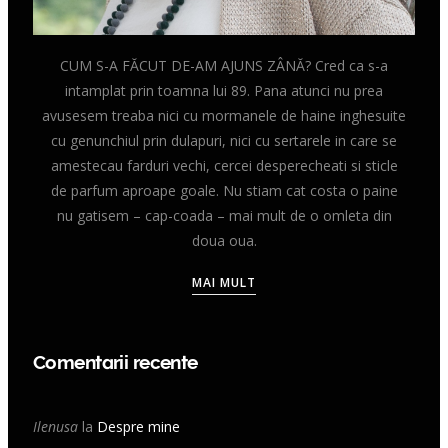
CUM S-A FĂCUT DE-AM AJUNS ZÂNĂ? Cred ca s-a
intamplat prin toamna lui 89. Pana atunci nu prea
avusesem treaba nici cu mormanele de haine inghesuite
cu genunchiul prin dulapuri, nici cu sertarele in care se
amestecau farduri vechi, cercei desperecheati si sticle
de parfum aproape goale. Nu stiam cat costa o paine
nu gatisem – cap-coada – mai mult de o omleta din
doua oua.
MAI MULT
Comentarii recente
Ilenusa
la
Despre mine