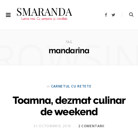
F
T
a
w
c
i
e
t
b
t
ROWSI
o
e
o
r
TAG
k
mandarina
in
CARNETUL CU RETETE
Toamna, dezmat culinar
de weekend
31 OCTOMBRIE, 2010
2 COMENTARII