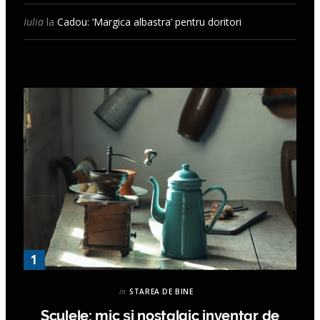
Iulia
la
Cadou: ‘Margica albastra’ pentru doritori
in
STAREA DE BINE
Sculele: mic și nostalgic inventar de