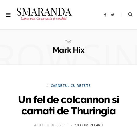
F
T
a
w
c
i
e
t
b
t
ROWSI
o
e
o
r
TAG
k
Mark Hix
in
CARNETUL CU RETETE
Un fel de colcannon si
carnati de Thuringia
4 DECEMBRIE, 2010
10 COMENTARII