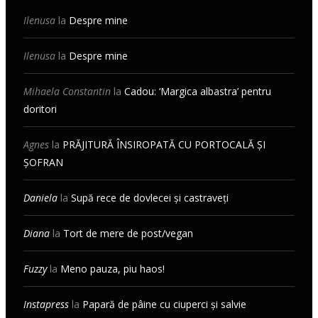
Ilenusa
la
Despre mine
Ilenusa
la
Despre mine
Mihaela Constantin
la
Cadou: ‘Margica albastra’ pentru
doritori
Agnes
la
PRĂJITURĂ ÎNSIROPATĂ CU PORTOCALĂ ȘI
ȘOFRAN
Daniela
la
Supă rece de dovlecei și castraveți
Diana
la
Tort de mere de post/vegan
Fuzzy
la
Meno pauza, piu haos!
Instapress
la
Papară de pâine cu ciuperci și salvie