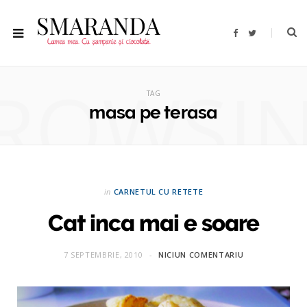
F
T
a
w
c
i
e
t
b
t
ROWSI
o
e
o
r
TAG
k
masa pe terasa
in
CARNETUL CU RETETE
Cat inca mai e soare
7 SEPTEMBRIE, 2010
NICIUN COMENTARIU