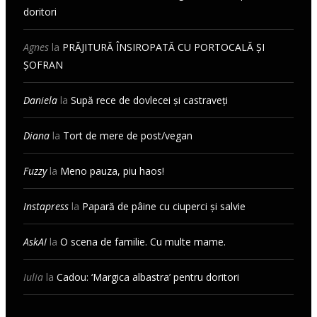
doritori
Agnes
la
PRĂJITURĂ ÎNSIROPATĂ CU PORTOCALĂ ȘI
ȘOFRAN
Daniela
la
Supă rece de dovlecei și castraveți
Diana
la
Tort de mere de post/vegan
Fuzzy
la
Meno pauza, piu haos!
Instapress
la
Papară de pâine cu ciuperci și salvie
AskAI
la
O scena de familie. Cu multe mame.
Iulia
la
Cadou: ‘Margica albastra’ pentru doritori