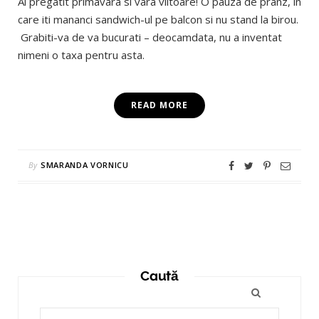
Ai pregatit primavara si vara viitoare! O pauza de pranz, in
care iti mananci sandwich-ul pe balcon si nu stand la birou.
Grabiti-va de va bucurati – deocamdata, nu a inventat
nimeni o taxa pentru asta.
READ MORE
By
SMARANDA VORNICU
Caută
Search