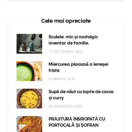
Cele mai apreciate
Sculele: mic și nostalgic
inventar de familie.
15 OCTOMBRIE, 2022
Miercurea ploioasă a leneşei
triste
23 MARTIE, 2016
Supă de năut cu lapte de cocos
și curry
30 NOIEMBRIE, 2020
PRĂJITURĂ ÎNSIROPATĂ CU
PORTOCALĂ ȘI ȘOFRAN