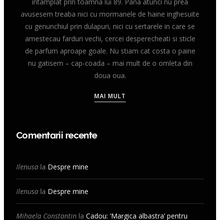
intamplat prin toamna lui 89. Pana atunci nu prea
avusesem treaba nici cu mormanele de haine inghesuite
cu genunchiul prin dulapuri, nici cu sertarele in care se
amestecau farduri vechi, cercei desperecheati si sticle
de parfum aproape goale. Nu stiam cat costa o paine
nu gatisem – cap-coada – mai mult de o omleta din
doua oua.
MAI MULT
Comentarii recente
Ilenusa
la
Despre mine
Ilenusa
la
Despre mine
Mihaela Constantin
la
Cadou: ‘Margica albastra’ pentru