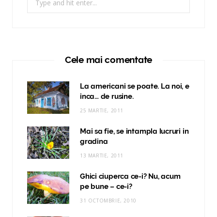
for:
Cele mai comentate
La americani se poate. La noi, e
inca… de rusine.
25 MARTIE, 2011
Mai sa fie, se intampla lucruri in
gradina
13 MARTIE, 2011
Ghici ciuperca ce-i? Nu, acum
pe bune – ce-i?
31 OCTOMBRIE, 2010