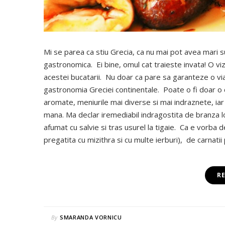
Mi se parea ca stiu Grecia, ca nu mai pot avea mari s
gastronomica. Ei bine, omul cat traieste invata! O v
acestei bucatarii. Nu doar ca pare sa garanteze o via
gastronomia Greciei continentale. Poate o fi doar o 
aromate, meniurile mai diverse si mai indraznete, iar
mana. Ma declar iremediabil indragostita de branza loc
afumat cu salvie si tras usurel la tigaie. Ca e vorba d
pregatita cu mizithra si cu multe ierburi), de carnati
R
By
SMARANDA VORNICU