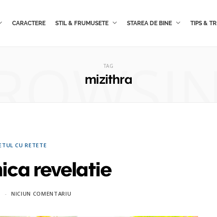
CARACTERE
STIL & FRUMUSETE
STAREA DE BINE
TIPS & TR
ROWSI
TAG
mizithra
ETUL CU RETETE
ica revelatie
2
NICIUN COMENTARIU