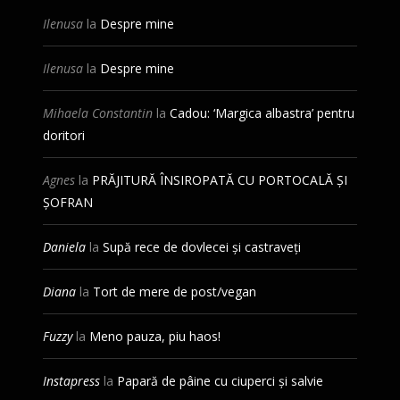
Ilenusa
la
Despre mine
Ilenusa
la
Despre mine
Mihaela Constantin
la
Cadou: ‘Margica albastra’ pentru
doritori
Agnes
la
PRĂJITURĂ ÎNSIROPATĂ CU PORTOCALĂ ȘI
ȘOFRAN
Daniela
la
Supă rece de dovlecei și castraveți
Diana
la
Tort de mere de post/vegan
Fuzzy
la
Meno pauza, piu haos!
Instapress
la
Papară de pâine cu ciuperci și salvie