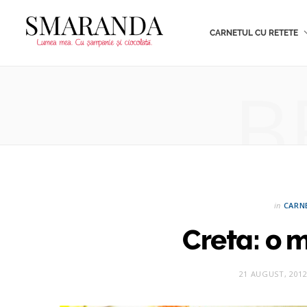
CARNETUL CU RETETE
B
in
CARN
Creta: o m
21 AUGUST, 201