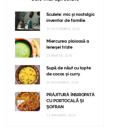
Sculele: mic și nostalgic
inventar de familie.
15 OCTOMBRIE, 2022
Miercurea ploioasă a
leneşei triste
23 MARTIE, 2016
Supă de năut cu lapte
de cocos și curry
30 NOIEMBRIE, 2020
PRĂJITURĂ ÎNSIROPATĂ
CU PORTOCALĂ ȘI
ȘOFRAN
13 IANUARIE, 2024