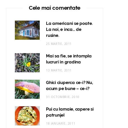
Cele mai comentate
La americani se poate.
La noi, e inca… de
rusine.
25 MARTIE, 2011
Mai sa fie, se intampla
lucruri in gradina
13 MARTIE, 2011
Ghici ciuperca ce-i? Nu,
acum pe bune – ce-i?
31 OCTOMBRIE, 2010
Pui cu lamaie, capere si
patrunjel
18 IANUARIE, 2011