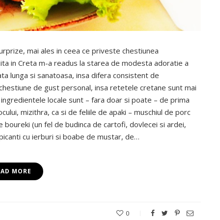
urprize, mai ales in ceea ce priveste chestiunea
izita in Creta m-a readus la starea de modesta adoratie a
ta lunga si sanatoasa, insa difera consistent de
chestiune de gust personal, insa retetele cretane sunt mai
 ingredientele locale sunt – fara doar si poate – de prima
ului, mizithra, ca si de feliile de apaki – muschiul de porc
e boureki (un fel de budinca de cartofi, dovlecei si ardei,
i picanti cu ierburi si boabe de mustar, de…
EAD MORE
0